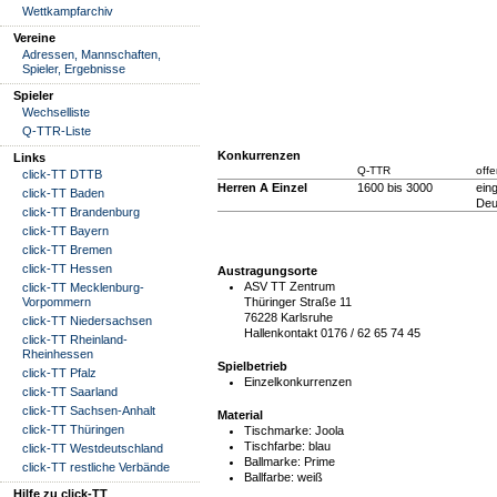
Wettkampfarchiv
Vereine
Adressen, Mannschaften,
Spieler, Ergebnisse
Spieler
Wechselliste
Q-TTR-Liste
Konkurrenzen
Links
Q-TTR
offe
click-TT DTTB
Herren A Einzel
1600 bis 3000
ein
click-TT Baden
Deu
click-TT Brandenburg
click-TT Bayern
click-TT Bremen
click-TT Hessen
Austragungsorte
ASV TT Zentrum
click-TT Mecklenburg-
Thüringer Straße 11
Vorpommern
76228 Karlsruhe
click-TT Niedersachsen
Hallenkontakt 0176 / 62 65 74 45
click-TT Rheinland-
Rheinhessen
Spielbetrieb
click-TT Pfalz
Einzelkonkurrenzen
click-TT Saarland
click-TT Sachsen-Anhalt
Material
click-TT Thüringen
Tischmarke:
Joola
Tischfarbe:
blau
click-TT Westdeutschland
Ballmarke:
Prime
click-TT restliche Verbände
Ballfarbe:
weiß
Hilfe zu click-TT