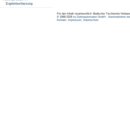
Ergebniserfassung
Für den Inhalt verantwortlich: Badischer Tischtennis-Verband
© 1999-2026
nu Datenautomaten GmbH - Automatisierte int
Kontakt
,
Impressum
,
Datenschutz