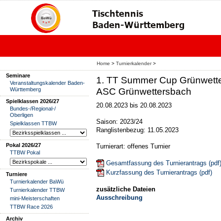
Home
>
Turnierkalender
>
Seminare
1. TT Summer Cup Grünwett
Veranstaltungskalender Baden-
Württemberg
ASC Grünwettersbach
Spielklassen 2026/27
20.08.2023 bis 20.08.2023
Bundes-/Regional-/
Oberligen
Saison: 2023/24
Spielklassen TTBW
Ranglistenbezug: 11.05.2023
Pokal 2026/27
Turnierart: offenes Turnier
TTBW Pokal
Gesamtfassung des Turnierantrags (pdf
Kurzfassung des Turnierantrags (pdf)
Turniere
Turnierkalender BaWü
zusätzliche Dateien
Turnierkalender TTBW
Ausschreibung
mini-Meisterschaften
TTBW Race 2026
Archiv