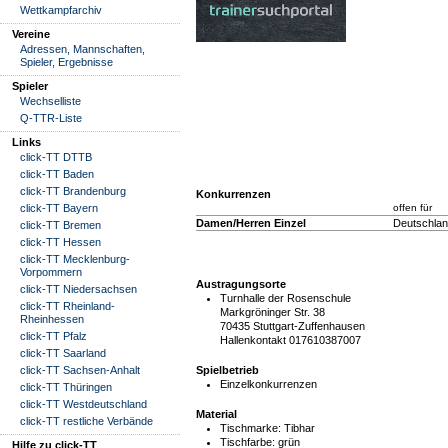
Wettkampfarchiv
Vereine
Adressen, Mannschaften,
Spieler, Ergebnisse
Spieler
Wechselliste
Q-TTR-Liste
Links
click-TT DTTB
click-TT Baden
click-TT Brandenburg
Konkurrenzen
click-TT Bayern
offen für
Damen/Herren Einzel
Deutschla
click-TT Bremen
click-TT Hessen
click-TT Mecklenburg-
Vorpommern
Austragungsorte
click-TT Niedersachsen
Turnhalle der Rosenschule
click-TT Rheinland-
Markgröninger Str. 38
Rheinhessen
70435 Stuttgart-Zuffenhausen
click-TT Pfalz
Hallenkontakt 017610387007
click-TT Saarland
Spielbetrieb
click-TT Sachsen-Anhalt
Einzelkonkurrenzen
click-TT Thüringen
click-TT Westdeutschland
Material
click-TT restliche Verbände
Tischmarke:
Tibhar
Tischfarbe:
grün
Hilfe zu click-TT