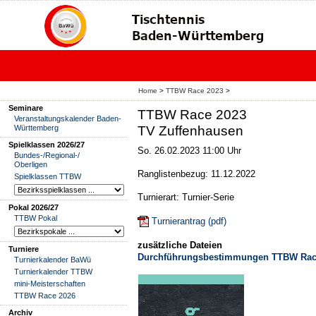
Home
>
TTBW Race 2023
>
Seminare
TTBW Race 2023
Veranstaltungskalender Baden-
Württemberg
TV Zuffenhausen
Spielklassen 2026/27
So. 26.02.2023 11:00 Uhr
Bundes-/Regional-/
Oberligen
Ranglistenbezug: 11.12.2022
Spielklassen TTBW
Turnierart: Turnier-Serie
Pokal 2026/27
TTBW Pokal
Turnierantrag (pdf)
zusätzliche Dateien
Turniere
Durchführungsbestimmungen TTBW Rac
Turnierkalender BaWü
Turnierkalender TTBW
mini-Meisterschaften
TTBW Race 2026
Archiv