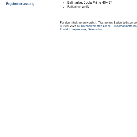
Ballmarke:
Joola Prime 40+ 3*
Ergebniserfassung
Ballfarbe:
weiß
Für den Inhalt verantwortlich: Tischtennis Baden-Württembe
© 1999-2026
nu Datenautomaten GmbH - Automatisierte int
Kontakt
,
Impressum
,
Datenschutz