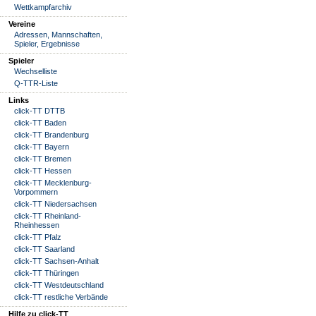
Wettkampfarchiv
Vereine
Adressen, Mannschaften,
Spieler, Ergebnisse
Spieler
Wechselliste
Q-TTR-Liste
Links
click-TT DTTB
click-TT Baden
click-TT Brandenburg
click-TT Bayern
click-TT Bremen
click-TT Hessen
click-TT Mecklenburg-
Vorpommern
click-TT Niedersachsen
click-TT Rheinland-
Rheinhessen
click-TT Pfalz
click-TT Saarland
click-TT Sachsen-Anhalt
click-TT Thüringen
click-TT Westdeutschland
click-TT restliche Verbände
Hilfe zu click-TT