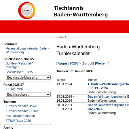
Home
>
Seminare
Baden-Württemberg
Veranstaltungskalender Baden-
Württemberg
Turnierkalender
Spielklassen 2026/27
[August 2026]
[< Zurück]
[Weiter >]
Bundes-/Regional-/
Oberligen
Turniere im Januar 2024
Spielklassen TTBW
Termin
Turnier
13.01.2024
1. Baden-Württembergische
Pokal 2026/27
und 13 - 2024
TTBW Pokal
Baden-Württemberg
13.01.2024 -
Baden-Württembergische Ei
14.01.2024
Baden-Württemberg
Turniere
20.01.2024 -
Baden-Württembergische E
Turnierkalender BaWü
21.01.2024
2023/2024
Turnierkalender TTBW
Baden-Württemberg
mini-Meisterschaften
TTBW Race 2026
Archiv