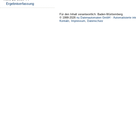
Ergebniserfassung
Für den Inhalt verantwortlich: Baden-Württemberg
© 1999-2026
nu Datenautomaten GmbH - Automatisierte int
Kontakt
,
Impressum
,
Datenschutz