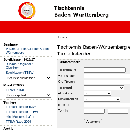
Home
>
Seminare
Tischtennis Baden-Württemberg e
Veranstaltungskalender Baden-
Württemberg
Turnierkalender
Spielklassen 2026/27
Turniere filtern
Bundes-/Regional-/
Oberligen
Turniername
Spielklassen TTBW
Veranstalter
Ort (Region)
Pokal 2026/27
Turnierart
TTBW Pokal
Altersklasse
Konkurrenzen
Turniere
offen für
Turnierkalender BaWü
Termin
-
Turnierkalender TTBW
mini-Meisterschaften
TTBW Race 2026
Archiv