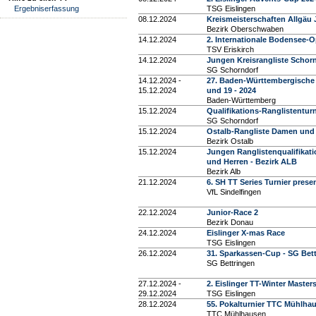
Ergebniserfassung
TSG Eislingen
08.12.2024
Kreismeisterschaften Allg
Bezirk Oberschwaben
14.12.2024
2. Internationale Bodensee-
TSV Eriskirch
14.12.2024
Jungen Kreisrangliste Schorn
SG Schorndorf
14.12.2024 -
27. Baden-Württembergische 
15.12.2024
und 19 - 2024
Baden-Württemberg
15.12.2024
Qualifikations-Ranglistentur
SG Schorndorf
15.12.2024
Ostalb-Rangliste Damen und 
Bezirk Ostalb
15.12.2024
Jungen Ranglistenqualifikati
und Herren - Bezirk ALB
Bezirk Alb
21.12.2024
6. SH TT Series Turnier pres
VfL Sindelfingen
22.12.2024
Junior-Race 2
Bezirk Donau
24.12.2024
Eislinger X-mas Race
TSG Eislingen
26.12.2024
31. Sparkassen-Cup - SG Bet
SG Bettringen
27.12.2024 -
2. Eislinger TT-Winter Master
29.12.2024
TSG Eislingen
28.12.2024
55. Pokalturnier TTC Mühlha
TTC Mühlhausen