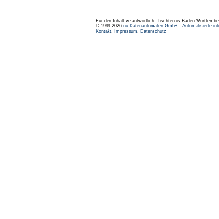
Für den Inhalt verantwortlich: Tischtennis Baden-Württembe
© 1999-2026
nu Datenautomaten GmbH - Automatisierte int
Kontakt
,
Impressum
,
Datenschutz