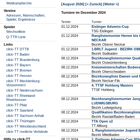
Wettkampfarchiv
[August 2026]
[< Zurück]
[Weiter >]
Vereine
Turniere im Dezember 2024
Adressen, Mannschaften,
Spieler, Ergebnisse
Termin
Turnier
01.12.2024
Eislinger Advents-Cup
Spieler
TSG Eislingen
Wechselliste
01.12.2024
Ranglistenturnier Herren b
Q-TTR-Liste
NECKAR
Links
Bezirk Oberer Neckar
click-TT DTTB
01.12.2024
1.BRLT Jugend - BEZIRK O
Bezirk Südbaden
click-TT Baden
08.12.2024
Bezirksranglistenturnier Qua
click-TT Brandenburg
Bezirk Ostwürttemberg
click-TT Bayern
08.12.2024
Kreismeisterschaften Bode
click-TT Bremen
Bezirk Oberschwaben
click-TT Hessen
08.12.2024
Bezirksrangliste Damen und
Bezirk Neckar-Fils
click-TT Mecklenburg-
Vorpommern
08.12.2024
4. TTSF Hohberg Masters
TTSF Hohberg
click-TT Niedersachsen
click-TT Rheinland-
08.12.2024
Bezirksranglistenturnier Ju
Rheinhessen
LUDWIGSBURG
click-TT Pfalz
Bezirk Ludwigsburg
click-TT Saarland
08.12.2024
Qualifikation Bezirksranglis
click-TT Sachsen-Anhalt
Bezirk Rastatt/Baden-Baden
click-TT Thüringen
08.12.2024
TTA Open v2
TT Altburg
click-TT Westdeutschland
08.12.2024
1. Ranglistenturnier Jugen
click-TT restliche Verbände
Bezirk Mittelbaden
Hilfe zu click-TT
08.12.2024
2. Eislinger Advents-Cup 202