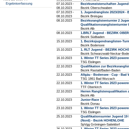
Ergebniserfassung
07.10.2023 -
Bezirksmeisterschaften Jugen
08.10.2023
Bezirk Oberschwaben
07.10.2023 -
1. Jugendrangliste 2023/2024 - 
08.10.2023
Bezirk Breisgau
08.10.2023
Bezirksranglistenturnier 2 Juge
Qualifikationsranglistenturnie
Bezirk Alb
08.10.2023
1.BRLT Jugend - BEZIRK OBE
Bezirk Südbaden
15.10.2023
1. Bezirksjugendranglisten-Turn
Bezirk Bodensee
15.10.2023
1. RLT Jugend - BEZIRK HO
Bezirk Schwarzwald-Neckar-Bod
16.10.2023
1. Winter TT Series 2023 powere
TSG Eislingen
22.10.2023
Qualifikation zur Bezirksrangli
Bezirk Rastatt/Baden-Baden
22.10.2023
Allgäu - Bodensee - Cup - Bad 
TSG 1861 Bad Wurzach
22.10.2023
1. Winter TT Series 2023 powere
TTF Oberkirch
22.10.2023
Herren Ranglistenqualifikatio
Bezirk Alb
22.10.2023
Junior-Race 1
Bezirk Donau
23.10.2023
1. Winter TT Series 2023 powere
TSG Eislingen
25.10.2023
Qualifikationsurnier Jugend 19
(Nord) - Bezirk HOHENLOHE
SpVgg Gröningen-Satteldorf
26.10.2023
1. Winter TT Series 2023 powere