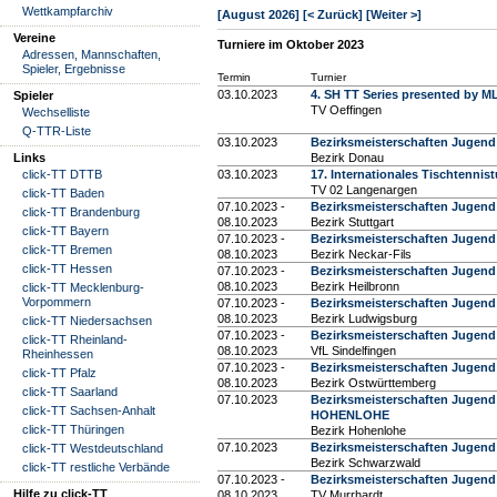
Wettkampfarchiv
[August 2026]
[< Zurück]
[Weiter >]
Vereine
Turniere im Oktober 2023
Adressen, Mannschaften,
Spieler, Ergebnisse
Termin
Turnier
03.10.2023
4. SH TT Series presented by M
Spieler
TV Oeffingen
Wechselliste
Q-TTR-Liste
03.10.2023
Bezirksmeisterschaften Jugen
Links
Bezirk Donau
click-TT DTTB
03.10.2023
17. Internationales Tischtennis
TV 02 Langenargen
click-TT Baden
07.10.2023 -
Bezirksmeisterschaften Jugen
click-TT Brandenburg
08.10.2023
Bezirk Stuttgart
click-TT Bayern
07.10.2023 -
Bezirksmeisterschaften Jugend
click-TT Bremen
08.10.2023
Bezirk Neckar-Fils
click-TT Hessen
07.10.2023 -
Bezirksmeisterschaften Jugend
08.10.2023
Bezirk Heilbronn
click-TT Mecklenburg-
Vorpommern
07.10.2023 -
Bezirksmeisterschaften Juge
08.10.2023
Bezirk Ludwigsburg
click-TT Niedersachsen
07.10.2023 -
Bezirksmeisterschaften Jugen
click-TT Rheinland-
08.10.2023
VfL Sindelfingen
Rheinhessen
07.10.2023 -
Bezirksmeisterschaften Jugend
click-TT Pfalz
08.10.2023
Bezirk Ostwürttemberg
click-TT Saarland
07.10.2023
Bezirksmeisterschaften Jugend 
click-TT Sachsen-Anhalt
HOHENLOHE
click-TT Thüringen
Bezirk Hohenlohe
07.10.2023
Bezirksmeisterschaften Jugen
click-TT Westdeutschland
Bezirk Schwarzwald
click-TT restliche Verbände
07.10.2023 -
Bezirksmeisterschaften Jugend
Hilfe zu click-TT
08.10.2023
TV Murrhardt