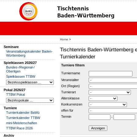
Home
>
Seminare
Tischtennis Baden-Württemberg e
Veranstaltungskalender Baden-
Württemberg
Turnierkalender
Spielklassen 2026/27
Turniere filtern
Bundes-/Regional-/
Oberligen
Turniername
Spielklassen TTBW
Veranstalter
Ort (Region)
Pokal 2026/27
Turnierart
TTBW Pokal
Altersklasse
Konkurrenzen
Turniere
offen für
Turnierkalender BaWü
Termin
-
Turnierkalender TTBW
mini-Meisterschaften
TTBW Race 2026
Archiv