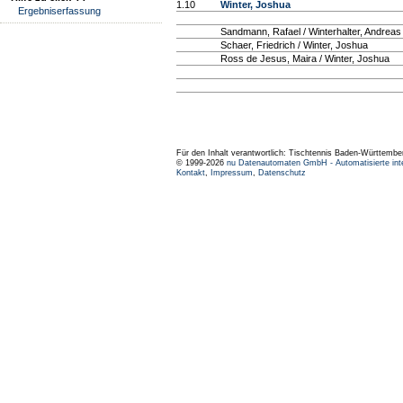
1.10
Winter, Joshua
Ergebniserfassung
Sandmann, Rafael / Winterhalter, Andreas
Schaer, Friedrich / Winter, Joshua
Ross de Jesus, Maira / Winter, Joshua
Für den Inhalt verantwortlich: Tischtennis Baden-Württembe
© 1999-2026
nu Datenautomaten GmbH - Automatisierte int
Kontakt
,
Impressum
,
Datenschutz