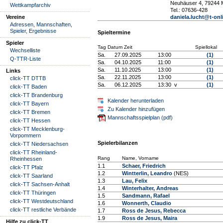
Neuhäuser 4, 79244 M
Wettkampfarchiv
Tel.: 07636-428
Vereine
daniela.lucht@t-onl
Adressen, Mannschaften,
Spieler, Ergebnisse
Spieltermine
Spieler
Tag Datum Zeit
Spiellokal
Wechselliste
Sa.
27.09.2025
13:00
(1)
Q-TTR-Liste
Sa.
04.10.2025
11:00
(1)
Sa.
11.10.2025
13:00
(1)
Links
Sa.
22.11.2025
13:00
(1)
click-TT DTTB
Sa.
06.12.2025
13:30 v
(1)
click-TT Baden
click-TT Brandenburg
Kalender herunterladen
click-TT Bayern
Zu Kalender hinzufügen
click-TT Bremen
Mannschaftsspielplan (pdf)
click-TT Hessen
click-TT Mecklenburg-
Vorpommern
Spielerbilanzen
click-TT Niedersachsen
click-TT Rheinland-
Rang
Name, Vorname
Rheinhessen
1.1
Schaer, Friedrich
click-TT Pfalz
1.2
Wintterlin, Leandro
(NES)
click-TT Saarland
1.3
Lau, Felix
click-TT Sachsen-Anhalt
1.4
Winterhalter, Andreas
click-TT Thüringen
1.5
Sandmann, Rafael
click-TT Westdeutschland
1.6
Wonnerth, Claudio
click-TT restliche Verbände
1.7
Ross de Jesus, Rebecca
1.9
Ross de Jesus, Maira
Hilfe zu click-TT