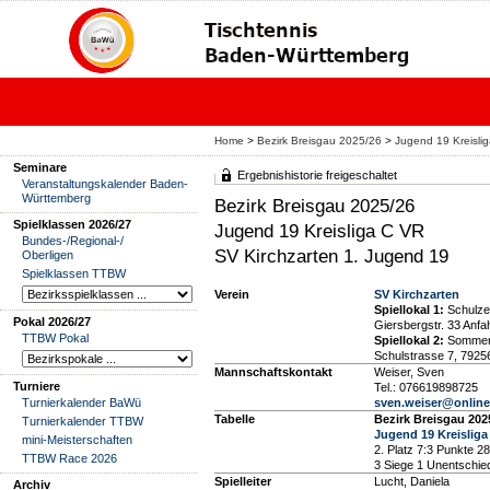
Home
>
Bezirk Breisgau 2025/26
>
Jugend 19 Kreisli
Seminare
Ergebnishistorie freigeschaltet
Veranstaltungskalender Baden-
Württemberg
Bezirk Breisgau 2025/26
Spielklassen 2026/27
Jugend 19 Kreisliga C VR
Bundes-/Regional-/
SV Kirchzarten 1. Jugend 19
Oberligen
Spielklassen TTBW
Verein
SV Kirchzarten
Spiellokal 1:
Schulze
Pokal 2026/27
Giersbergstr. 33 Anfa
TTBW Pokal
Spiellokal 2:
Sommerb
Schulstrasse 7, 792
Mannschaftskontakt
Weiser, Sven
Turniere
Tel.: 076619898725
Turnierkalender BaWü
sven.weiser@online
Tabelle
Bezirk Breisgau 202
Turnierkalender TTBW
Jugend 19 Kreisliga
mini-Meisterschaften
2. Platz 7:3 Punkte 28
TTBW Race 2026
3 Siege 1 Unentschie
Spielleiter
Lucht, Daniela
Archiv