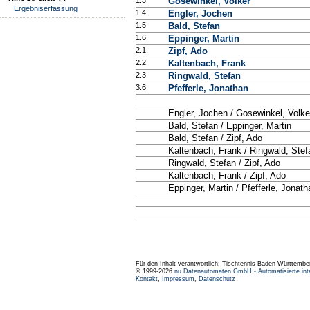
1.3
Gosewinkel, Volker
Ergebniserfassung
1.4
Engler, Jochen
1.5
Bald, Stefan
1.6
Eppinger, Martin
2.1
Zipf, Ado
2.2
Kaltenbach, Frank
2.3
Ringwald, Stefan
3.6
Pfefferle, Jonathan
Engler, Jochen / Gosewinkel, Volke
Bald, Stefan / Eppinger, Martin
Bald, Stefan / Zipf, Ado
Kaltenbach, Frank / Ringwald, Stef
Ringwald, Stefan / Zipf, Ado
Kaltenbach, Frank / Zipf, Ado
Eppinger, Martin / Pfefferle, Jonath
Für den Inhalt verantwortlich: Tischtennis Baden-Württembe
© 1999-2026
nu Datenautomaten GmbH - Automatisierte int
Kontakt
,
Impressum
,
Datenschutz