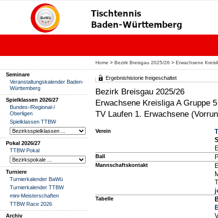
Home
>
Bezirk Breisgau 2025/26
>
Erwachsene Kreisl
Seminare
Ergebnishistorie freigeschaltet
Veranstaltungskalender Baden-
Württemberg
Bezirk Breisgau 2025/26
Spielklassen 2026/27
Erwachsene Kreisliga A Gruppe 5
Bundes-/Regional-/
TV Laufen 1. Erwachsene (Vorrun
Oberligen
Spielklassen TTBW
Verein
T
S
Pokal 2026/27
E
TTBW Pokal
Ball
P
Mannschaftskontakt
E
Turniere
M
Turnierkalender BaWü
T
Turnierkalender TTBW
mini-Meisterschaften
Tabelle
B
TTBW Race 2026
E
V
Archiv