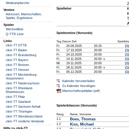
Wettkampfarchiv
2
Spielleiter
K
Vereine
K
Adressen, Mannschaften,
Spieler, Ergebnisse
T
A
Spieler
Wechselliste
Spieltermine (Vorrunde)
Q-TTR-Liste
Links
Tag Datum Zeit
Spielloka
click-TT DTTB
Fr.
26.09.2025
20:15
(1)
click-TT Baden
Fr.
17.10.2025
20:00
(1)
Fr.
24.10.2025
20:00
(1)
click-TT Brandenburg
Fr.
14.11.2025
20:00 v
(1)
click-TT Bayern
Mi.
19.11.2025
20:00
(1)
click-TT Bremen
Fr.
28.11.2025
20:00 v
(1)
click-TT Hessen
Fr.
05.12.2025
20:00
(1)
click-TT Mecklenburg-
Vorpommern
Kalender herunterladen
click-TT Niedersachsen
Zu Kalender hinzufügen
click-TT Rheinland-
Mannschaftsspielplan (pdf)
Rheinhessen
click-TT Pfalz
click-TT Saarland
Spielerbilanzen (Vorrunde)
click-TT Sachsen-Anhalt
click-TT Thüringen
Rang
Name, Vorname
click-TT Westdeutschland
1.1
Boes, Thomas
click-TT restliche Verbände
1.2
Kiss, Michael
Hilfe zu click-TT