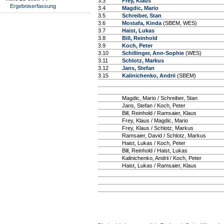
3.3
Frey, Klaus
Ergebniserfassung
3.4
Magdic, Mario
3.5
Schreiber, Stan
3.6
Mostafa, Kinda
(SBEM, WES)
3.7
Haist, Lukas
3.8
Bill, Reinhold
3.9
Koch, Peter
3.10
Schillinger, Ann-Sophie
(WES)
3.11
Schlotz, Markus
3.12
Jans, Stefan
3.15
Kalinichenko, Andrii
(SBEM)
Magdic, Mario / Schreiber, Stan
Jans, Stefan / Koch, Peter
Bill, Reinhold / Ramsaier, Klaus
Frey, Klaus / Magdic, Mario
Frey, Klaus / Schlotz, Markus
Ramsaier, David / Schlotz, Markus
Haist, Lukas / Koch, Peter
Bill, Reinhold / Haist, Lukas
Kalinichenko, Andrii / Koch, Peter
Haist, Lukas / Ramsaier, Klaus