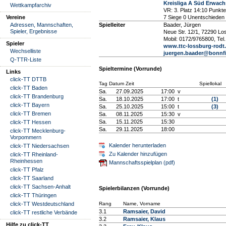
Kreisliga A Süd Erwac
Wettkampfarchiv
VR: 3. Platz 14:10 Punkte
Vereine
7 Siege 0 Unentschieden 
Adressen, Mannschaften,
Spielleiter
Baader, Jürgen
Spieler, Ergebnisse
Neue Str. 12/1, 72290 Lo
Mobil: 0172/9765800, Te
Spieler
www.ttc-lossburg-rodt
Wechselliste
juergen.baader@bonnf
Q-TTR-Liste
Spieltermine (Vorrunde)
Links
click-TT DTTB
Tag Datum Zeit
Spiellokal
click-TT Baden
Sa.
27.09.2025
17:00 v
click-TT Brandenburg
Sa.
18.10.2025
17:00 t
(1)
click-TT Bayern
Sa.
25.10.2025
15:00 t
(3)
click-TT Bremen
Sa.
08.11.2025
15:30 v
Sa.
15.11.2025
15:30
click-TT Hessen
Sa.
29.11.2025
18:00
click-TT Mecklenburg-
Vorpommern
Kalender herunterladen
click-TT Niedersachsen
Zu Kalender hinzufügen
click-TT Rheinland-
Rheinhessen
Mannschaftsspielplan (pdf)
click-TT Pfalz
click-TT Saarland
click-TT Sachsen-Anhalt
Spielerbilanzen (Vorrunde)
click-TT Thüringen
click-TT Westdeutschland
Rang
Name, Vorname
3.1
Ramsaier, David
click-TT restliche Verbände
3.2
Ramsaier, Klaus
Hilfe zu click-TT