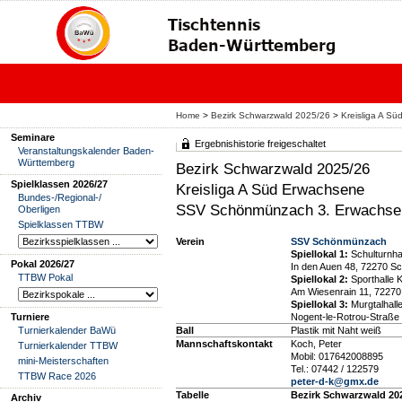
Home
>
Bezirk Schwarzwald 2025/26
>
Kreisliga A S
Seminare
Ergebnishistorie freigeschaltet
Veranstaltungskalender Baden-
Württemberg
Bezirk Schwarzwald 2025/26
Spielklassen 2026/27
Kreisliga A Süd Erwachsene
Bundes-/Regional-/
SSV Schönmünzach 3. Erwachsen
Oberligen
Spielklassen TTBW
Verein
SSV Schönmünzach
Spiellokal 1:
Schulturnha
Pokal 2026/27
In den Auen 48, 72270 
TTBW Pokal
Spiellokal 2:
Sporthalle 
Am Wiesenrain 11, 72270
Spiellokal 3:
Murgtalhall
Turniere
Nogent-le-Rotrou-Straße
Turnierkalender BaWü
Ball
Plastik mit Naht weiß
Mannschaftskontakt
Koch, Peter
Turnierkalender TTBW
Mobil: 017642008895
mini-Meisterschaften
Tel.: 07442 / 122579
TTBW Race 2026
peter-d-k@gmx.de
Tabelle
Bezirk Schwarzwald 20
Archiv