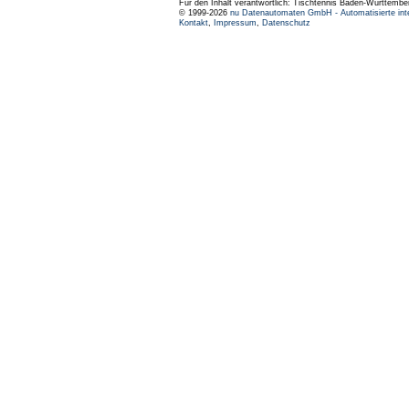
Für den Inhalt verantwortlich: Tischtennis Baden-Württembe
© 1999-2026
nu Datenautomaten GmbH - Automatisierte int
Kontakt
,
Impressum
,
Datenschutz