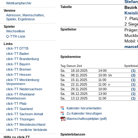
Stefa
Wettkampfarchiv
Tabelle
Bezir
Vereine
Kreisl
Adressen, Mannschaften,
7. Pla
Spieler, Ergebnisse
2 Sieg
Spieler
Spielleiter
Präger
Wechselliste
Muckbe
Q-TTR-Liste
Mobil:
Links
marcel
click-TT DTTB
click-TT Baden
Spieltermine
click-TT Brandenburg
click-TT Bayern
Tag Datum Zeit
Spiellokal
click-TT Bremen
Sa.
18.10.2025
14:00
(1)
click-TT Hessen
Sa.
08.11.2025
10:00 t/v
(2)
click-TT Mecklenburg-
Sa.
15.11.2025
11:00
(1)
Vorpommern
Sa.
22.11.2025
11:00 v
(1)
click-TT Niedersachsen
Sa.
29.11.2025
10:00
(1)
Sa.
06.12.2025
13:00
(1)
click-TT Rheinland-
Rheinhessen
Sa.
13.12.2025
11:00
(1)
click-TT Pfalz
Kalender herunterladen
click-TT Saarland
Zu Kalender hinzufügen
click-TT Sachsen-Anhalt
Mannschaftsspielplan (pdf)
click-TT Thüringen
click-TT Westdeutschland
click-TT restliche Verbände
Spielerbilanzen
Hilfe zu click-TT