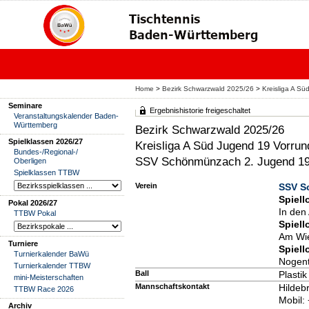
Home
>
Bezirk Schwarzwald 2025/26
>
Kreisliga A S
Seminare
Ergebnishistorie freigeschaltet
Veranstaltungskalender Baden-
Württemberg
Bezirk Schwarzwald 2025/26
Spielklassen 2026/27
Kreisliga A Süd Jugend 19 Vorrun
Bundes-/Regional-/
SSV Schönmünzach 2. Jugend 1
Oberligen
Spielklassen TTBW
Verein
SSV S
Spiell
Pokal 2026/27
In den
TTBW Pokal
Spiell
Am Wie
Turniere
Spiell
Turnierkalender BaWü
Nogent
Turnierkalender TTBW
Ball
Plastik
mini-Meisterschaften
Mannschaftskontakt
Hildeb
TTBW Race 2026
Mobil:
Archiv