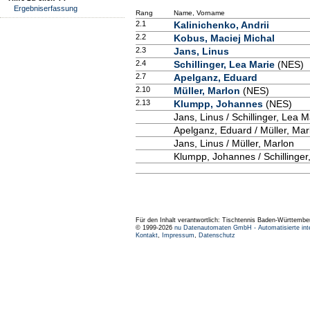
Ergebniserfassung
Rang
Name, Vorname
2.1
Kalinichenko, Andrii
2.2
Kobus, Maciej Michal
2.3
Jans, Linus
2.4
Schillinger, Lea Marie
(NES)
2.7
Apelganz, Eduard
2.10
Müller, Marlon
(NES)
2.13
Klumpp, Johannes
(NES)
Jans, Linus / Schillinger, Lea M
Apelganz, Eduard / Müller, Mar
Jans, Linus / Müller, Marlon
Klumpp, Johannes / Schillinger
Für den Inhalt verantwortlich: Tischtennis Baden-Württembe
© 1999-2026
nu Datenautomaten GmbH - Automatisierte int
Kontakt
,
Impressum
,
Datenschutz