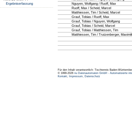
Ergebniserfassung
Nguyen, Wolfgang / Ruoff, Max
Ruoff, Max / Scheid, Marcel
Matthiessen, Tim / Scheid, Marcel
Grauf, Tobias / Ruoff, Max
Grauf, Tobias / Nguyen, Wolfgang
Grauf, Tobias / Scheid, Marcel
Grauf, Tobias / Matthiessen, Tim
Matthiessen, Tim / Trutzenberger, Maximil
Für den Inhalt verantwortlich: Tischtennis Baden-Württembe
© 1999-2026
nu Datenautomaten GmbH - Automatisierte int
Kontakt
,
Impressum
,
Datenschutz