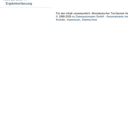
Ergebniserfassung
Für den Inhalt verantwortlich: Westdeutscher Tischtennis-V
© 1999-2026
nu Datenautomaten GmbH - Automatisierte int
Kontakt
,
Impressum
,
Datenschutz