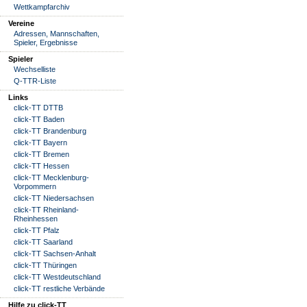
Wettkampfarchiv
Vereine
Adressen, Mannschaften,
Spieler, Ergebnisse
Spieler
Wechselliste
Q-TTR-Liste
Links
click-TT DTTB
click-TT Baden
click-TT Brandenburg
click-TT Bayern
click-TT Bremen
click-TT Hessen
click-TT Mecklenburg-
Vorpommern
click-TT Niedersachsen
click-TT Rheinland-
Rheinhessen
click-TT Pfalz
click-TT Saarland
click-TT Sachsen-Anhalt
click-TT Thüringen
click-TT Westdeutschland
click-TT restliche Verbände
Hilfe zu click-TT