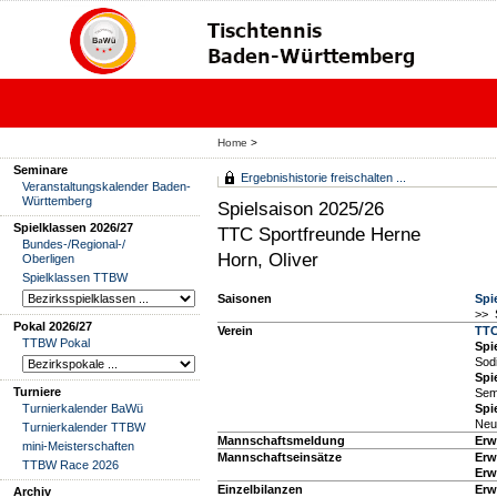
Home
>
Seminare
Ergebnishistorie freischalten ...
Veranstaltungskalender Baden-
Württemberg
Spielsaison 2025/26
Spielklassen 2026/27
TTC Sportfreunde Herne
Bundes-/Regional-/
Horn, Oliver
Oberligen
Spielklassen TTBW
Saisonen
Spi
>> 
Pokal 2026/27
Verein
TTC
TTBW Pokal
Spie
Sod
Spie
Turniere
Sem
Turnierkalender BaWü
Spie
Neu
Turnierkalender TTBW
Mannschaftsmeldung
Erw
mini-Meisterschaften
Mannschaftseinsätze
Erw
TTBW Race 2026
Erw
Einzelbilanzen
Erw
Archiv