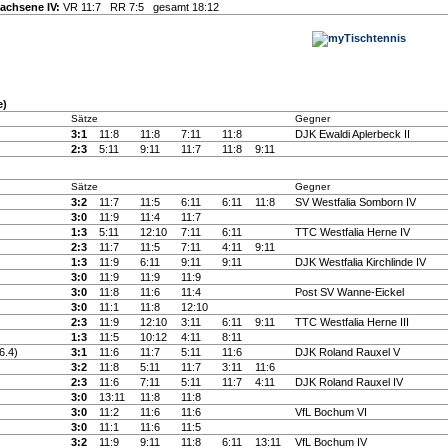
achsene IV:
VR 11:7 RR 7:5 gesamt 18:12
e)
Sätze
Gegner
3:1
11:8
11:8
7:11
11:8
DJK Ewaldi Aplerbeck II
2:3
5:11
9:11
11:7
11:8
9:11
Sätze
Gegner
3:2
11:7
11:5
6:11
6:11
11:8
SV Westfalia Somborn IV
3:0
11:9
11:4
11:7
1:3
5:11
12:10
7:11
6:11
TTC Westfalia Herne IV
2:3
11:7
11:5
7:11
4:11
9:11
1:3
11:9
6:11
9:11
9:11
DJK Westfalia Kirchlinde IV
3:0
11:9
11:9
11:9
3:0
11:8
11:6
11:4
Post SV Wanne-Eickel
3:0
11:1
11:8
12:10
2:3
11:9
12:10
3:11
6:11
9:11
TTC Westfalia Herne III
1:3
11:5
10:12
4:11
8:11
6.4)
3:1
11:6
11:7
5:11
11:6
DJK Roland Rauxel V
3:2
11:8
5:11
11:7
3:11
11:6
2:3
11:6
7:11
5:11
11:7
4:11
DJK Roland Rauxel IV
3:0
13:11
11:8
11:8
3:0
11:2
11:6
11:6
VfL Bochum VI
3:0
11:1
11:6
11:5
3:2
11:9
9:11
11:8
6:11
13:11
VfL Bochum IV