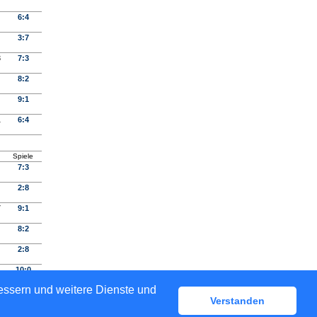
6:4
3:7
3
7:3
8:2
9:1
1
6:4
Spiele
7:3
2:8
7
9:1
8:2
2:8
10:0
bessern und weitere Dienste und
Verstanden