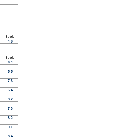
Spiele
4:6
Spiele
6:4
5:5
7:3
6:4
3:7
7:3
8:2
9:1
6:4