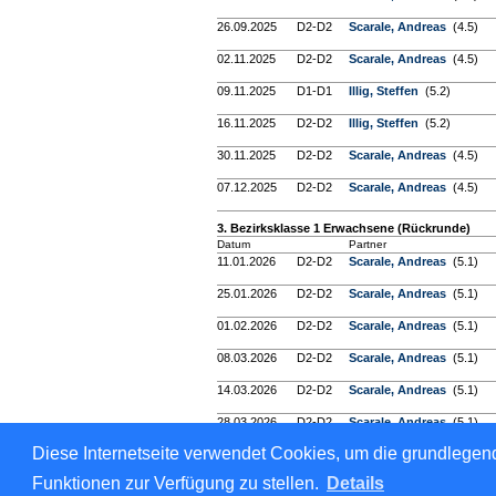
26.09.2025
D2-D2
Scarale, Andreas
(4.5)
02.11.2025
D2-D2
Scarale, Andreas
(4.5)
09.11.2025
D1-D1
Illig, Steffen
(5.2)
16.11.2025
D2-D2
Illig, Steffen
(5.2)
30.11.2025
D2-D2
Scarale, Andreas
(4.5)
07.12.2025
D2-D2
Scarale, Andreas
(4.5)
3. Bezirksklasse 1 Erwachsene (Rückrunde)
Datum
Partner
11.01.2026
D2-D2
Scarale, Andreas
(5.1)
25.01.2026
D2-D2
Scarale, Andreas
(5.1)
01.02.2026
D2-D2
Scarale, Andreas
(5.1)
08.03.2026
D2-D2
Scarale, Andreas
(5.1)
14.03.2026
D2-D2
Scarale, Andreas
(5.1)
28.03.2026
D2-D2
Scarale, Andreas
(5.1)
Diese Internetseite verwendet Cookies, um die grundlegend
Funktionen zur Verfügung zu stellen.
Details
Für den Inhalt verantwortlich: Westdeutscher Tischtennis-V