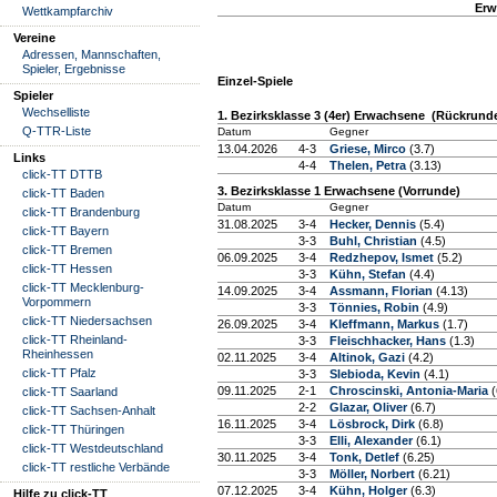
Erw
Wettkampfarchiv
Vereine
Adressen, Mannschaften,
Spieler, Ergebnisse
Einzel-Spiele
Spieler
Wechselliste
1. Bezirksklasse 3 (4er) Erwachsene (Rückrund
Q-TTR-Liste
Datum
Gegner
13.04.2026
4-3
Griese, Mirco
(3.7)
Links
4-4
Thelen, Petra
(3.13)
click-TT DTTB
3. Bezirksklasse 1 Erwachsene (Vorrunde)
click-TT Baden
Datum
Gegner
click-TT Brandenburg
31.08.2025
3-4
Hecker, Dennis
(5.4)
click-TT Bayern
3-3
Buhl, Christian
(4.5)
click-TT Bremen
06.09.2025
3-4
Redzhepov, Ismet
(5.2)
click-TT Hessen
3-3
Kühn, Stefan
(4.4)
click-TT Mecklenburg-
14.09.2025
3-4
Assmann, Florian
(4.13)
Vorpommern
3-3
Tönnies, Robin
(4.9)
click-TT Niedersachsen
26.09.2025
3-4
Kleffmann, Markus
(1.7)
click-TT Rheinland-
3-3
Fleischhacker, Hans
(1.3)
Rheinhessen
02.11.2025
3-4
Altinok, Gazi
(4.2)
click-TT Pfalz
3-3
Slebioda, Kevin
(4.1)
09.11.2025
2-1
Chroscinski, Antonia-Maria
(
click-TT Saarland
2-2
Glazar, Oliver
(6.7)
click-TT Sachsen-Anhalt
16.11.2025
3-4
Lösbrock, Dirk
(6.8)
click-TT Thüringen
3-3
Elli, Alexander
(6.1)
click-TT Westdeutschland
30.11.2025
3-4
Tonk, Detlef
(6.25)
click-TT restliche Verbände
3-3
Möller, Norbert
(6.21)
07.12.2025
3-4
Kühn, Holger
(6.3)
Hilfe zu click-TT