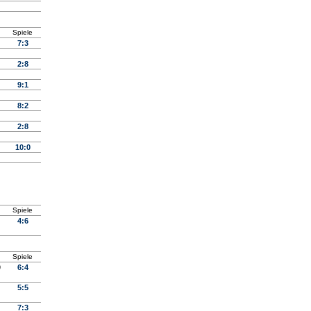
Spiele
7:3
2:8
9:1
8:2
2:8
10:0
Spiele
4:6
Spiele
9
6:4
5:5
7:3