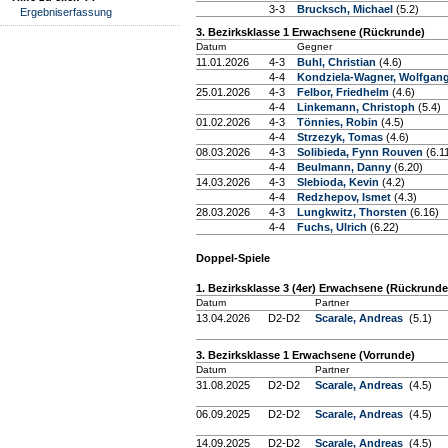
3-3
Brucksch, Michael
(5.2)
Ergebniserfassung
3. Bezirksklasse 1 Erwachsene (Rückrunde)
Datum
Gegner
11.01.2026
4-3
Buhl, Christian
(4.6)
4-4
Kondziela-Wagner, Wolfgan
25.01.2026
4-3
Felbor, Friedhelm
(4.6)
4-4
Linkemann, Christoph
(5.4)
01.02.2026
4-3
Tönnies, Robin
(4.5)
4-4
Strzezyk, Tomas
(4.6)
08.03.2026
4-3
Solibieda, Fynn Rouven
(6.1
4-4
Beulmann, Danny
(6.20)
14.03.2026
4-3
Slebioda, Kevin
(4.2)
4-4
Redzhepov, Ismet
(4.3)
28.03.2026
4-3
Lungkwitz, Thorsten
(6.16)
4-4
Fuchs, Ulrich
(6.22)
Doppel-Spiele
1. Bezirksklasse 3 (4er) Erwachsene (Rückrunde
Datum
Partner
13.04.2026
D2-D2
Scarale, Andreas
(5.1)
3. Bezirksklasse 1 Erwachsene (Vorrunde)
Datum
Partner
31.08.2025
D2-D2
Scarale, Andreas
(4.5)
06.09.2025
D2-D2
Scarale, Andreas
(4.5)
14.09.2025
D2-D2
Scarale, Andreas
(4.5)