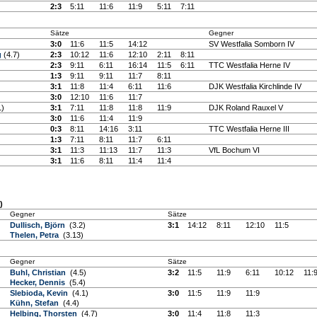
2:3
5:11
11:6
11:9
5:11
7:11
Sätze
Gegner
3:0
11:6
11:5
14:12
SV Westfalia Somborn IV
g
(4.7)
2:3
10:12
11:6
12:10
2:11
8:11
2:3
9:11
6:11
16:14
11:5
6:11
TTC Westfalia Herne IV
1:3
9:11
9:11
11:7
8:11
3:1
11:8
11:4
6:11
11:6
DJK Westfalia Kirchlinde IV
3:0
12:10
11:6
11:7
1)
3:1
7:11
11:8
11:8
11:9
DJK Roland Rauxel V
3:0
11:6
11:4
11:9
0:3
8:11
14:16
3:11
TTC Westfalia Herne III
1:3
7:11
8:11
11:7
6:11
3:1
11:3
11:13
11:7
11:3
VfL Bochum VI
3:1
11:6
8:11
11:4
11:4
)
Gegner
Sätze
Dullisch, Björn
(3.2)
3:1
14:12
8:11
12:10
11:5
Thelen, Petra
(3.13)
Gegner
Sätze
Buhl, Christian
(4.5)
3:2
11:5
11:9
6:11
10:12
11:
Hecker, Dennis
(5.4)
Slebioda, Kevin
(4.1)
3:0
11:5
11:9
11:9
Kühn, Stefan
(4.4)
Helbing, Thorsten
(4.7)
3:0
11:4
11:8
11:3