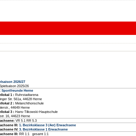
elsaison 2026/27
Spielsaison 2025/26
 Sportfreunde Herne
llokal 1
:
Ruhrstadtarena
inger Str. 561a, 44628 Herne
llokal 2
:
Melanchthonschule
lerstr., 44649 Herne
llokal 3
:
Hans-Tilkowski-Hauptschule
str. 16, 44623 Herne
achsene:
VR 5.1 RR 5.3
achsene III:
1. Bezirksklasse 3 (4er) Erwachsene
achsene IV:
3. Bezirksklasse 1 Erwachsene
achsene III:
RR 1:1 gesamt 1:1