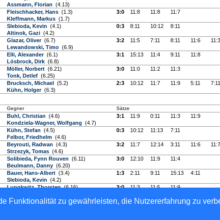
Assmann, Florian
(4.13)
Fleischhacker, Hans
(1.3)
3:0
11:8
11:8
11:7
Kleffmann, Markus
(1.7)
Slebioda, Kevin
(4.1)
0:3
8:11
10:12
8:11
Altinok, Gazi
(4.2)
Glazar, Oliver
(6.7)
3:2
11:5
7:11
8:11
11:6
11:
Lewandowski, Timo
(6.9)
Elli, Alexander
(6.1)
3:1
15:13
11:4
9:11
11:8
Lösbrock, Dirk
(6.8)
Möller, Norbert
(6.21)
3:0
11:0
11:2
11:3
Tonk, Detlef
(6.25)
Brucksch, Michael
(5.2)
2:3
10:12
11:7
11:9
5:11
7:1
Kühn, Holger
(6.3)
Gegner
Sätze
Buhl, Christian
(4.6)
3:1
11:9
0:11
11:3
11:9
Kondziela-Wagner, Wolfgang
(4.7)
Kühn, Stefan
(4.5)
0:3
10:12
11:13
7:11
Felbor, Friedhelm
(4.6)
Beyrouti, Radwan
(4.3)
3:2
11:7
12:14
3:11
11:6
11:
Strzezyk, Tomas
(4.6)
Solibieda, Fynn Rouven
(6.11)
3:0
12:10
11:9
11:4
Beulmann, Danny
(6.20)
Bauer, Hans-Albert
(3.4)
1:3
2:11
9:11
15:13
4:11
Slebioda, Kevin
(4.2)
Lungkwitz, Thorsten
(6.16)
3:0
11:3
11:5
11:9
Fuchs, Ulrich
(6.22)
e Funktionalität zu gewährleisten, die Nutzererfahrung zu ver
erband e.V.