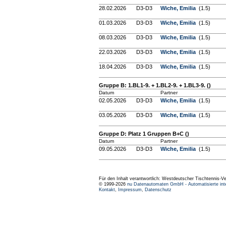
28.02.2026
D3-D3
Wiche, Emilia
(1.5)
01.03.2026
D3-D3
Wiche, Emilia
(1.5)
08.03.2026
D3-D3
Wiche, Emilia
(1.5)
22.03.2026
D3-D3
Wiche, Emilia
(1.5)
18.04.2026
D3-D3
Wiche, Emilia
(1.5)
Gruppe B: 1.BL1-9. + 1.BL2-9. + 1.BL3-9. ()
Datum
Partner
02.05.2026
D3-D3
Wiche, Emilia
(1.5)
03.05.2026
D3-D3
Wiche, Emilia
(1.5)
Gruppe D: Platz 1 Gruppen B+C ()
Datum
Partner
09.05.2026
D3-D3
Wiche, Emilia
(1.5)
Für den Inhalt verantwortlich: Westdeutscher Tischtennis-V
© 1999-2026
nu Datenautomaten GmbH - Automatisierte int
Kontakt
,
Impressum
,
Datenschutz