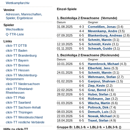
Wettkampfarchiv
Einzel-Spiele
Vereine
Adressen, Mannschaften,
Spieler, Ergebnisse
1. Bezirksliga 2 Erwachsene (Vorrunde)
Datum
Gegner
Spieler
31.08.2025
4-3
Cornelißen, Jonas
(3.4)
Wechselliste
4-4
Mevenkamp, Andre
(3.5)
Q-TTR-Liste
07.09.2025
6-5
Blankenburg, Andreas
(2.8)
6-6
Schmitt, Marvin
(3.1)
Links
12.10.2025
5-6
Schmidt, Kevin
(3.1)
click-TT DTTB
01.11.2025
6-5
Schwark, Guido
(3.1)
click-TT Baden
1. Bezirksliga 2 Erwachsene (Rückrunde)
click-TT Brandenburg
Datum
Gegner
click-TT Bayern
10.01.2026
6-5
Harenbrock, Michael
(4.3)
click-TT Bremen
6-6
Elberfeld, Jens
(5.3)
click-TT Hessen
24.01.2026
5-6
Schmitt, Marvin
(3.1)
click-TT Mecklenburg-
5-5
Wehrmann, Stefan
(2.7)
Vorpommern
01.02.2026
6-5
Ganjoui, Shahram
(1.5)
click-TT Niedersachsen
6-6
Ziep, Kevin
(2.2)
click-TT Rheinland-
22.02.2026
5-6
Graz, Bernd
(4.6)
Rheinhessen
28.02.2026
6-5
Huber, Stefan
(1.6)
click-TT Pfalz
6-6
Rüßmann, Jan
(3.2)
click-TT Saarland
01.03.2026
6-5
Wiecha, Martin
(6.6)
click-TT Sachsen-Anhalt
6-6
Poltrock, Dirk
(7.4)
08.03.2026
6-5
Demuth, Luis
(3.2)
click-TT Thüringen
22.03.2026
5-6
Nowak, Michael
(4.1)
click-TT Westdeutschland
18.04.2026
6-5
Traxel, Stefan
(4.9)
click-TT restliche Verbände
Gruppe B: 1.BL1-9. + 1.BL2-9. + 1.BL3-9. ()
Hilfe zu click-TT