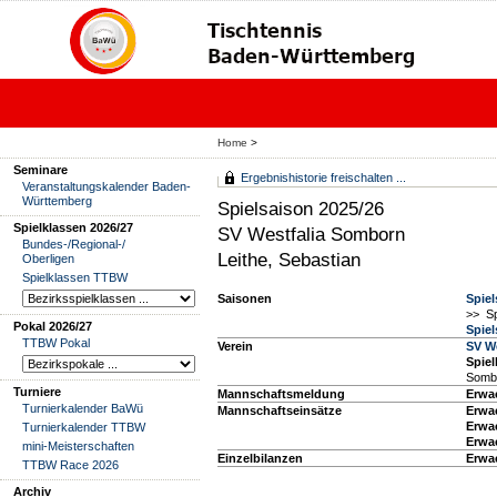
Home
>
Seminare
Ergebnishistorie freischalten ...
Veranstaltungskalender Baden-
Württemberg
Spielsaison 2025/26
Spielklassen 2026/27
SV Westfalia Somborn
Bundes-/Regional-/
Leithe, Sebastian
Oberligen
Spielklassen TTBW
Saisonen
Spiel
>> Sp
Pokal 2026/27
Spiel
TTBW Pokal
Verein
SV W
Spiel
Sombo
Turniere
Mannschaftsmeldung
Erwa
Turnierkalender BaWü
Mannschaftseinsätze
Erwa
Erwa
Turnierkalender TTBW
Erwa
mini-Meisterschaften
Einzelbilanzen
Erwa
TTBW Race 2026
Archiv