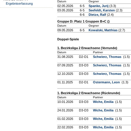
Datum
Gegner
Ergebniserfassung
02.05.2026
6-5
Spanke, Jurij
(3.3)
03.05.2026
6-5
Seefeldt, Karsten
(2.3)
6-6
Dietze, Ralf
(2.4)
Gruppe D: Platz 1 Gruppen B+C ()
Datum
Gegner
09.05.2026
6-5
Kowalski, Matthias
(2.7)
Doppel-Spiele
1. Bezirksliga 2 Erwachsene (Vorrunde)
Datum
Partner
31.08.2025
D2-D1
Schwierz, Thomas
(1.5)
07.09.2025
D3-D3
Schwierz, Thomas
(1.5)
12.10.2025
D3-D3
Schwierz, Thomas
(1.5)
01.11.2025
D2-D1
Ostermann, Leon
(1.3)
1. Bezirksliga 2 Erwachsene (Rückrunde)
Datum
Partner
10.01.2026
D3-D3
Wiche, Emilia
(1.5)
24.01.2026
D3-D3
Wiche, Emilia
(1.5)
01.02.2026
D3-D3
Wiche, Emilia
(1.5)
22.02.2026
D3-D3
Wiche, Emilia
(1.5)