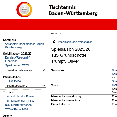
Home
>
Seminare
Ergebnishistorie freischalten ...
Veranstaltungskalender Baden-
Württemberg
Spielsaison 2025/26
Spielklassen 2026/27
TuS Grundschöttel
Bundes-/Regional-/
Trumpf, Oliver
Oberligen
Spielklassen TTBW
Saisonen
Spi
Spi
Pokal 2026/27
>> 
TTBW Pokal
Spi
Verein
TuS
Spie
Turniere
Ste
Turnierkalender BaWü
Mannschaftsmeldung
Erw
Mannschaftseinsätze
Erw
Turnierkalender TTBW
Einzelbilanzen
Erw
mini-Meisterschaften
TTBW Race 2026
Archiv