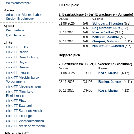
Wettkampfarchiv
Einzel-Spiele
Vereine
2. Bezirksklasse 1 (6er) Erwachsene (Vorrunde)
Adressen, Mannschaften,
Spieler, Ergebnisse
Datum
Gegner
31.08.2025
5-6
Schubart, Thorsten
(5.7)
Spieler
5-5
Engelbracht, Lutz
(5.3)
Wechselliste
08.11.2025
5-6
Konze, Volker
(3.11)
Q-TTR-Liste
5-5
Kriesten, Sascha
(3.9)
10.11.2025
5-6
Ganjoui, Mahmoud
(4.11)
Links
5-5
Heuermann, Jasmin
(4.8)
click-TT DTTB
click-TT Baden
Doppel-Spiele
click-TT Brandenburg
click-TT Bayern
2. Bezirksklasse 1 (6er) Erwachsene (Vorrunde)
click-TT Bremen
Datum
Partner
click-TT Hessen
31.08.2025
D3-D3
Koza, Marian
(4.12)
click-TT Mecklenburg-
Vorpommern
08.11.2025
D3-D3
Becker, Jürgen
(4.11)
click-TT Niedersachsen
10.11.2025
D3-D3
Koza, Marian
(4.12)
click-TT Rheinland-
Rheinhessen
click-TT Pfalz
click-TT Saarland
click-TT Sachsen-Anhalt
click-TT Thüringen
click-TT Westdeutschland
click-TT restliche Verbände
Hilfe zu click-TT