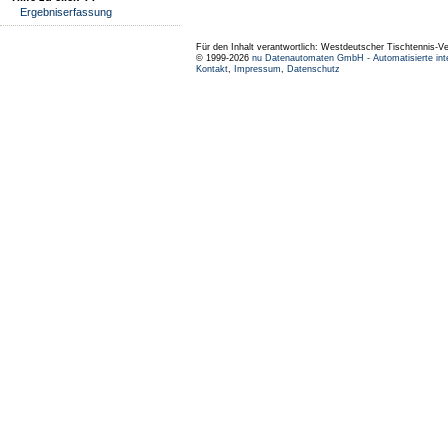
Ergebniserfassung
Für den Inhalt verantwortlich: Westdeutscher Tischtennis-V
© 1999-2026
nu Datenautomaten GmbH - Automatisierte int
Kontakt
,
Impressum
,
Datenschutz