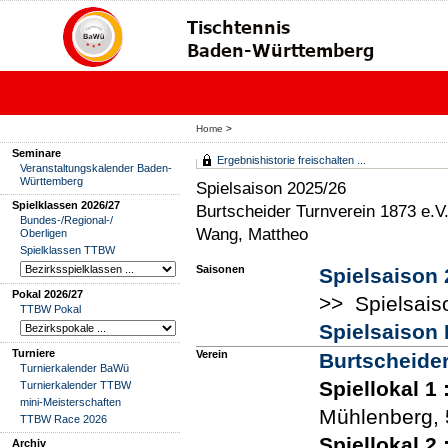
Home
>
Seminare
Ergebnishistorie freischalten ...
Veranstaltungskalender Baden-
Württemberg
Spielsaison 2025/26
Spielklassen 2026/27
Burtscheider Turnverein 1873 e.V
Bundes-/Regional-/
Wang, Mattheo
Oberligen
Spielklassen TTBW
Saisonen
Spielsaison 
Pokal 2026/27
>> Spielsais
TTBW Pokal
Spielsaison 
Turniere
Verein
Burtscheider
Turnierkalender BaWü
Spiellokal 1
Turnierkalender TTBW
mini-Meisterschaften
Mühlenberg,
TTBW Race 2026
Spiellokal 2
Archiv