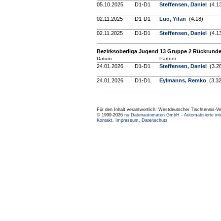
05.10.2025
D1-D1
Steffensen, Daniel
(4.1
02.11.2025
D1-D1
Luo, Yifan
(4.18)
02.11.2025
D1-D1
Steffensen, Daniel
(4.1
Bezirksoberliga Jugend 13 Gruppe 2 Rückrund
Datum
Partner
24.01.2026
D1-D1
Steffensen, Daniel
(3.2
24.01.2026
D1-D1
Eylmanns, Remko
(3.32
Für den Inhalt verantwortlich: Westdeutscher Tischtennis-V
© 1999-2026
nu Datenautomaten GmbH - Automatisierte int
Kontakt
,
Impressum
,
Datenschutz