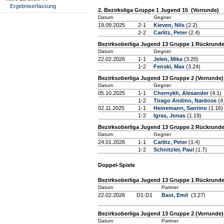
Ergebniserfassung
2. Bezirksliga Gruppe 1 Jugend 15 (Vorrunde)
Datum
Gegner
19.09.2025
2-1
Kieven, Nils
(2.2)
2-2
Carlitz, Peter
(2.4)
Bezirksoberliga Jugend 13 Gruppe 1 Rückrund
Datum
Gegner
22.02.2026
1-1
Jelen, Mika
(3.20)
1-2
Fenski, Max
(3.24)
Bezirksoberliga Jugend 13 Gruppe 2 (Vorrunde)
Datum
Gegner
05.10.2025
1-1
Chernykh, Alexander
(4.1)
1-2
Tirago Andino, Nardose
(4
02.11.2025
1-1
Heinemann, Santino
(1.16)
1-2
Igras, Jonas
(1.19)
Bezirksoberliga Jugend 13 Gruppe 2 Rückrund
Datum
Gegner
24.01.2026
1-1
Carlitz, Peter
(1.4)
1-2
Schnitzler, Paul
(1.7)
Doppel-Spiele
Bezirksoberliga Jugend 13 Gruppe 1 Rückrund
Datum
Partner
22.02.2026
D1-D1
Bast, Emil
(3.27)
Bezirksoberliga Jugend 13 Gruppe 2 (Vorrunde)
Datum
Partner