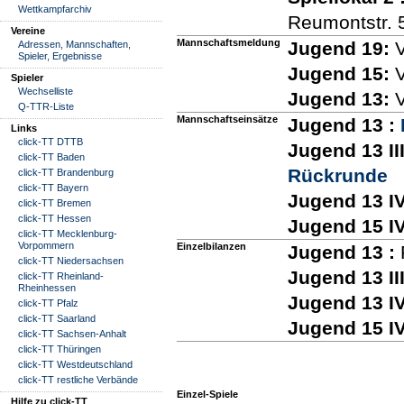
Wettkampfarchiv
Reumontstr. 
Vereine
Mannschaftsmeldung
Jugend 19:
V
Adressen, Mannschaften,
Spieler, Ergebnisse
Jugend 15:
V
Spieler
Wechselliste
Jugend 13:
V
Q-TTR-Liste
Mannschaftseinsätze
Jugend 13 :
Links
click-TT DTTB
Jugend 13 III
click-TT Baden
Rückrunde
click-TT Brandenburg
click-TT Bayern
Jugend 13 IV
click-TT Bremen
click-TT Hessen
Jugend 15 IV
click-TT Mecklenburg-
Vorpommern
Einzelbilanzen
Jugend 13 :
click-TT Niedersachsen
Jugend 13 III
click-TT Rheinland-
Rheinhessen
Jugend 13 IV
click-TT Pfalz
click-TT Saarland
Jugend 15 IV
click-TT Sachsen-Anhalt
click-TT Thüringen
click-TT Westdeutschland
click-TT restliche Verbände
Einzel-Spiele
Hilfe zu click-TT