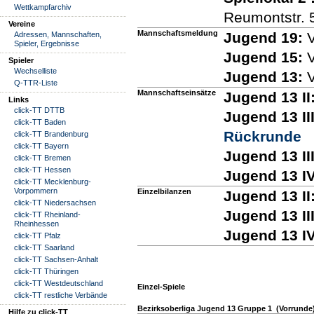
Wettkampfarchiv
Reumontstr. 
Vereine
Mannschaftsmeldung
Jugend 19:
V
Adressen, Mannschaften,
Spieler, Ergebnisse
Jugend 15:
V
Spieler
Wechselliste
Jugend 13:
V
Q-TTR-Liste
Mannschaftseinsätze
Jugend 13 II
Links
click-TT DTTB
Jugend 13 III
click-TT Baden
Rückrunde
click-TT Brandenburg
click-TT Bayern
Jugend 13 III
click-TT Bremen
click-TT Hessen
Jugend 13 IV
click-TT Mecklenburg-
Vorpommern
Einzelbilanzen
Jugend 13 II
click-TT Niedersachsen
Jugend 13 III
click-TT Rheinland-
Rheinhessen
Jugend 13 IV
click-TT Pfalz
click-TT Saarland
click-TT Sachsen-Anhalt
click-TT Thüringen
click-TT Westdeutschland
Einzel-Spiele
click-TT restliche Verbände
Bezirksoberliga Jugend 13 Gruppe 1 (Vorrunde
Hilfe zu click-TT