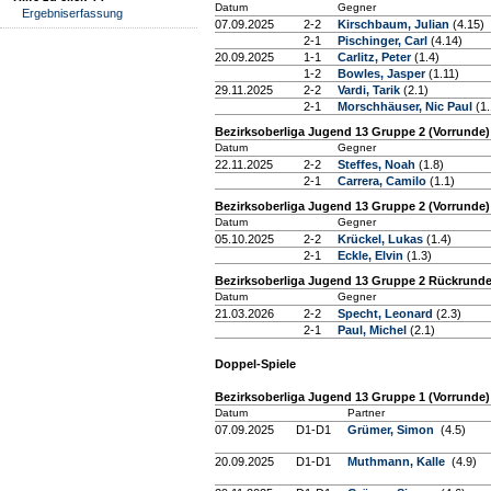
Datum
Gegner
Ergebniserfassung
07.09.2025
2-2
Kirschbaum, Julian
(4.15)
2-1
Pischinger, Carl
(4.14)
20.09.2025
1-1
Carlitz, Peter
(1.4)
1-2
Bowles, Jasper
(1.11)
29.11.2025
2-2
Vardi, Tarik
(2.1)
2-1
Morschhäuser, Nic Paul
(1.
Bezirksoberliga Jugend 13 Gruppe 2 (Vorrunde)
Datum
Gegner
22.11.2025
2-2
Steffes, Noah
(1.8)
2-1
Carrera, Camilo
(1.1)
Bezirksoberliga Jugend 13 Gruppe 2 (Vorrunde)
Datum
Gegner
05.10.2025
2-2
Krückel, Lukas
(1.4)
2-1
Eckle, Elvin
(1.3)
Bezirksoberliga Jugend 13 Gruppe 2 Rückrund
Datum
Gegner
21.03.2026
2-2
Specht, Leonard
(2.3)
2-1
Paul, Michel
(2.1)
Doppel-Spiele
Bezirksoberliga Jugend 13 Gruppe 1 (Vorrunde)
Datum
Partner
07.09.2025
D1-D1
Grümer, Simon
(4.5)
20.09.2025
D1-D1
Muthmann, Kalle
(4.9)