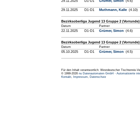
29.11.2025
D1-D1
Grümer, Simon
(4.6)
29.11.2025
D1-D1
Muthmann, Kalle
(4.10)
Bezirksoberliga Jugend 13 Gruppe 2 (Vorrunde)
Datum
Partner
22.11.2025
D1-D1
Grümer, Simon
(4.6)
Bezirksoberliga Jugend 13 Gruppe 2 (Vorrunde)
Datum
Partner
05.10.2025
D1-D1
Grümer, Simon
(4.5)
Für den Inhalt verantwortlich: Westdeutscher Tischtennis-V
© 1999-2026
nu Datenautomaten GmbH - Automatisierte int
Kontakt
,
Impressum
,
Datenschutz