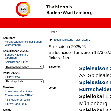
Home
>
Seminare
Ergebnishistorie freischalten ...
Veranstaltungskalender Baden-
Württemberg
Spielsaison 2025/26
Spielklassen 2026/27
Burtscheider Turnverein 1873 e.V
Bundes-/Regional-/
Jakob, Jan
Oberligen
Spielklassen TTBW
Saisonen
Spielsaison 
Pokal 2026/27
>> Spielsais
TTBW Pokal
Spielsaison 
Turniere
Verein
Burtscheider
Turnierkalender BaWü
Spiellokal 1
Turnierkalender TTBW
mini-Meisterschaften
Mühlenberg,
TTBW Race 2026
Spiellokal 2
Archiv