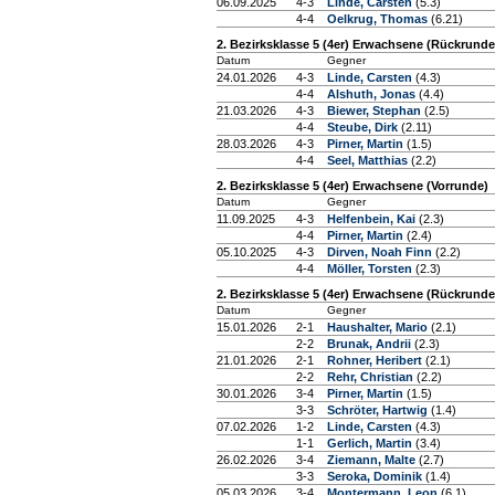
06.09.2025
4-3
Linde, Carsten
(5.3)
4-4
Oelkrug, Thomas
(6.21)
2. Bezirksklasse 5 (4er) Erwachsene (Rückrunde
Datum
Gegner
24.01.2026
4-3
Linde, Carsten
(4.3)
4-4
Alshuth, Jonas
(4.4)
21.03.2026
4-3
Biewer, Stephan
(2.5)
4-4
Steube, Dirk
(2.11)
28.03.2026
4-3
Pirner, Martin
(1.5)
4-4
Seel, Matthias
(2.2)
2. Bezirksklasse 5 (4er) Erwachsene (Vorrunde)
Datum
Gegner
11.09.2025
4-3
Helfenbein, Kai
(2.3)
4-4
Pirner, Martin
(2.4)
05.10.2025
4-3
Dirven, Noah Finn
(2.2)
4-4
Möller, Torsten
(2.3)
2. Bezirksklasse 5 (4er) Erwachsene (Rückrunde
Datum
Gegner
15.01.2026
2-1
Haushalter, Mario
(2.1)
2-2
Brunak, Andrii
(2.3)
21.01.2026
2-1
Rohner, Heribert
(2.1)
2-2
Rehr, Christian
(2.2)
30.01.2026
3-4
Pirner, Martin
(1.5)
3-3
Schröter, Hartwig
(1.4)
07.02.2026
1-2
Linde, Carsten
(4.3)
1-1
Gerlich, Martin
(3.4)
26.02.2026
3-4
Ziemann, Malte
(2.7)
3-3
Seroka, Dominik
(1.4)
05.03.2026
3-4
Montermann, Leon
(6.1)