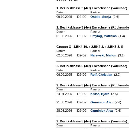
1. Bezirksklasse 3 (4er) Erwachsene (Vorrunde)
Datum
Partner
09.10.2025
D2-D2
Osbild, Sonja
(2.6)
1. Bezirksklasse 3 (4er) Erwachsene (Rückrunde
Datum
Partner
01.03.2026
D2-D2
Freytag, Matthias
(1.4)
Gruppe Q: 1.BK4-10. + 2.BK4-3. + 2.BK5-3. ()
Datum
Partner
02.05.2026
D2-D2
Narewski, Marlon
(3.1)
2. Bezirksklasse 5 (4er) Erwachsene (Vorrunde)
Datum
Partner
06.09.2025
D2-D2
Rolf, Christian
(2.2)
2. Bezirksklasse 5 (4er) Erwachsene (Rückrunde
Datum
Partner
24.01.2026
D2-D2
Kruse, Björn
(2.5)
21.03.2026
D2-D2
Guminior, Alex
(2.6)
28.03.2026
D2-D2
Guminior, Alex
(2.6)
2. Bezirksklasse 5 (4er) Erwachsene (Vorrunde)
Datum
Partner