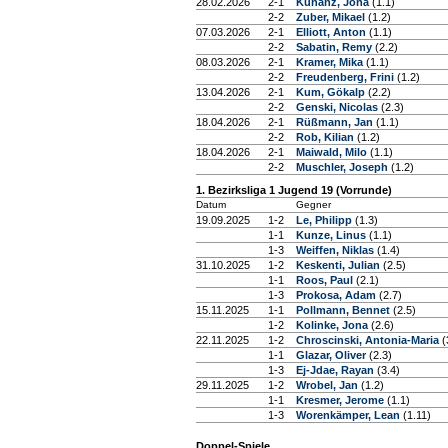
28.02.2026
2-1
Kunanz, Jona
(1.1)
2-2
Zuber, Mikael
(1.2)
07.03.2026
2-1
Elliott, Anton
(1.1)
2-2
Sabatin, Remy
(2.2)
08.03.2026
2-1
Kramer, Mika
(1.1)
2-2
Freudenberg, Frini
(1.2)
13.04.2026
2-1
Kum, Gökalp
(2.2)
2-2
Genski, Nicolas
(2.3)
18.04.2026
2-1
Rüßmann, Jan
(1.1)
2-2
Rob, Kilian
(1.2)
18.04.2026
2-1
Maiwald, Milo
(1.1)
2-2
Muschler, Joseph
(1.2)
1. Bezirksliga 1 Jugend 19 (Vorrunde)
Datum
Gegner
19.09.2025
1-2
Le, Philipp
(1.3)
1-1
Kunze, Linus
(1.1)
1-3
Weiffen, Niklas
(1.4)
31.10.2025
1-2
Keskenti, Julian
(2.5)
1-1
Roos, Paul
(2.1)
1-3
Prokosa, Adam
(2.7)
15.11.2025
1-1
Pollmann, Bennet
(2.5)
1-2
Kolinke, Jona
(2.6)
22.11.2025
1-2
Chroscinski, Antonia-Maria
(
1-1
Glazar, Oliver
(2.3)
1-3
Ej-Jdae, Rayan
(3.4)
29.11.2025
1-2
Wrobel, Jan
(1.2)
1-1
Kresmer, Jerome
(1.1)
1-3
Worenkämper, Lean
(1.11)
Doppel-Spiele