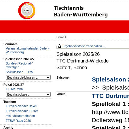
Home
>
Seminare
Ergebnishistorie freischalten ...
Veranstaltungskalender Baden-
Württemberg
Spielsaison 2025/26
Spielklassen 2026/27
TTC Dortmund-Wickede
Bundes-/Regional-/
Seifert, Benno
Oberligen
Spielklassen TTBW
Saisonen
Spielsaison 
Pokal 2026/27
>> Spielsais
TTBW Pokal
Verein
TTC Dortmu
Turniere
Spiellokal 1
Turnierkalender BaWü
http://www.tt
Turnierkalender TTBW
mini-Meisterschaften
Dollersweg 1
TTBW Race 2026
Spiellokal 2
Archiv