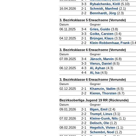
3-3
Rybalchenko, Kirill
(5.10)
16.04.2026
2-1
Schmidt, Manfred
(2.1)
2-2
Bennhardt, Jörg
(2.3)
3. Bezirksklasse 5 Erwachsene (Vorrunde)
Datum
Gegner
06.11.2025
3-4
Gries, Guido
(3.8)
3-3
Goike, Carsten
(3.4)
04.12.2025
2-1
Brünger, Klaus
(3.3)
2-2
Klein-Robbenhaar, Frank
(3.
3. Bezirksklasse 6 Erwachsene (Vorrunde)
Datum
Gegner
07.09.2025
3-4
Jänsch, Marvin
(6.8)
3-3
Vierus, Daniel
(6.5)
06.12.2025
4-3
Al, Ayhan
(4.3)
4-4
Al, Isa
(4.5)
3. Bezirksklasse 6 Erwachsene (Vorrunde)
Datum
Gegner
02.12.2025
2-1
Khamzin, Vadim
(6.5)
2-2
Kieren, Thorsten
(6.7)
Bezirksoberliga Jugend 19 RR (Rückrunde)
Datum
Gegner
09.01.2026
2-1
Illgen, Emil
(2.4)
2-2
Trumpf, Linus
(3.1)
07.02.2026
2-1
Kleine-Gunk, Nils
(1.1)
2-2
Delisch, Ole
(1.2)
08.02.2026
2-1
Hegelich, Vivien
(1.1)
2-2
Schembri, Noel
(1.2)