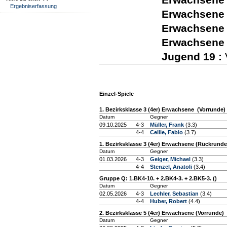
Ergebniserfassung
Erwachsene 
Erwachsene 
Erwachsene 
Jugend 19 :
Einzel-Spiele
1. Bezirksklasse 3 (4er) Erwachsene (Vorrunde)
Datum
Gegner
09.10.2025
4-3
Müller, Frank
(3.3)
4-4
Cellie, Fabio
(3.7)
1. Bezirksklasse 3 (4er) Erwachsene (Rückrunde
Datum
Gegner
01.03.2026
4-3
Geiger, Michael
(3.3)
4-4
Stenzel, Anatoli
(3.4)
Gruppe Q: 1.BK4-10. + 2.BK4-3. + 2.BK5-3. ()
Datum
Gegner
02.05.2026
4-3
Lechler, Sebastian
(3.4)
4-4
Huber, Robert
(4.4)
2. Bezirksklasse 5 (4er) Erwachsene (Vorrunde)
Datum
Gegner