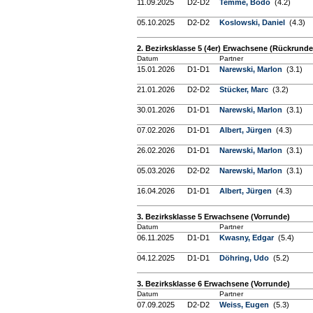
11.09.2025
D2-D2
Temme, Bodo
(4.2)
05.10.2025
D2-D2
Koslowski, Daniel
(4.3)
2. Bezirksklasse 5 (4er) Erwachsene (Rückrunde
Datum
Partner
15.01.2026
D1-D1
Narewski, Marlon
(3.1)
21.01.2026
D2-D2
Stücker, Marc
(3.2)
30.01.2026
D1-D1
Narewski, Marlon
(3.1)
07.02.2026
D1-D1
Albert, Jürgen
(4.3)
26.02.2026
D1-D1
Narewski, Marlon
(3.1)
05.03.2026
D2-D2
Narewski, Marlon
(3.1)
16.04.2026
D1-D1
Albert, Jürgen
(4.3)
3. Bezirksklasse 5 Erwachsene (Vorrunde)
Datum
Partner
06.11.2025
D1-D1
Kwasny, Edgar
(5.4)
04.12.2025
D1-D1
Döhring, Udo
(5.2)
3. Bezirksklasse 6 Erwachsene (Vorrunde)
Datum
Partner
07.09.2025
D2-D2
Weiss, Eugen
(5.3)