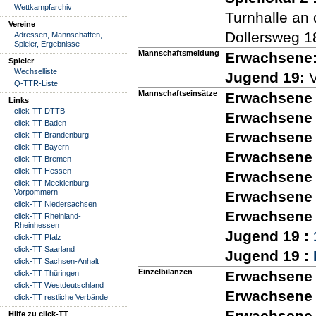
Wettkampfarchiv
Turnhalle an 
Vereine
Dollersweg 1
Adressen, Mannschaften,
Spieler, Ergebnisse
Mannschaftsmeldung
Erwachsene
Spieler
Wechselliste
Jugend 19:
V
Q-TTR-Liste
Mannschaftseinsätze
Erwachsene 
Links
click-TT DTTB
Erwachsene I
click-TT Baden
Erwachsene I
click-TT Brandenburg
click-TT Bayern
Erwachsene I
click-TT Bremen
click-TT Hessen
Erwachsene 
click-TT Mecklenburg-
Vorpommern
Erwachsene 
click-TT Niedersachsen
Erwachsene 
click-TT Rheinland-
Rheinhessen
Jugend 19 :
click-TT Pfalz
click-TT Saarland
Jugend 19 :
click-TT Sachsen-Anhalt
Einzelbilanzen
Erwachsene 
click-TT Thüringen
click-TT Westdeutschland
Erwachsene I
click-TT restliche Verbände
Erwachsene I
Hilfe zu click-TT