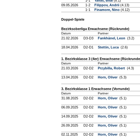
1-1
Yavas, Bilal
(8.1)
09.05.2026
1-2
Filippov, Andrii
(4.13)
1-1
Finamore, Nino
(4.12)
Doppel-Spiele
Bezirksoberliga Erwachsene (Rückrunde)
Datum
Partner
21.02.2026
D3-D3
Fankhänel, Leon
(3.2)
18.04.2026
D2-D1
Stettin, Luca
(2.6)
1. Bezirksklasse 3 (4er) Erwachsene (Rückrunde
Datum
Partner
21.03.2026
D2-D2
Przybilla, Robert
(4.3)
13.04.2026
D2-D2
Horn, Oliver
(5.3)
3. Bezirksklasse 1 Erwachsene (Vorrunde)
Datum
Partner
31.08.2025
D2-D2
Horn, Oliver
(5.1)
06.09.2025
D2-D2
Horn, Oliver
(5.1)
14.09.2025
D2-D2
Horn, Oliver
(5.1)
26.09.2025
D2-D2
Horn, Oliver
(5.1)
02.11.2025
D2-D2
Horn, Oliver
(5.1)