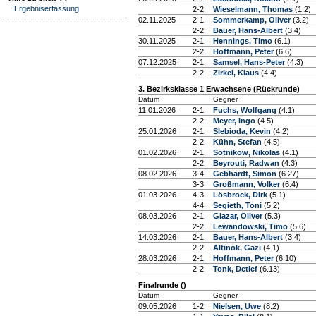
Ergebniserfassung
2-2
Wieselmann, Thomas
(1.2)
02.11.2025
2-1
Sommerkamp, Oliver
(3.2)
2-2
Bauer, Hans-Albert
(3.4)
30.11.2025
2-1
Hennings, Timo
(6.1)
2-2
Hoffmann, Peter
(6.6)
07.12.2025
2-1
Samsel, Hans-Peter
(4.3)
2-2
Zirkel, Klaus
(4.4)
3. Bezirksklasse 1 Erwachsene (Rückrunde)
Datum
Gegner
11.01.2026
2-1
Fuchs, Wolfgang
(4.1)
2-2
Meyer, Ingo
(4.5)
25.01.2026
2-1
Slebioda, Kevin
(4.2)
2-2
Kühn, Stefan
(4.5)
01.02.2026
2-1
Sotnikow, Nikolas
(4.1)
2-2
Beyrouti, Radwan
(4.3)
08.02.2026
3-4
Gebhardt, Simon
(6.27)
3-3
Großmann, Volker
(6.4)
01.03.2026
4-3
Lösbrock, Dirk
(5.1)
4-4
Segieth, Toni
(5.2)
08.03.2026
2-1
Glazar, Oliver
(5.3)
2-2
Lewandowski, Timo
(5.6)
14.03.2026
2-1
Bauer, Hans-Albert
(3.4)
2-2
Altinok, Gazi
(4.1)
28.03.2026
2-1
Hoffmann, Peter
(6.10)
2-2
Tonk, Detlef
(6.13)
Finalrunde ()
Datum
Gegner
09.05.2026
1-2
Nielsen, Uwe
(8.2)