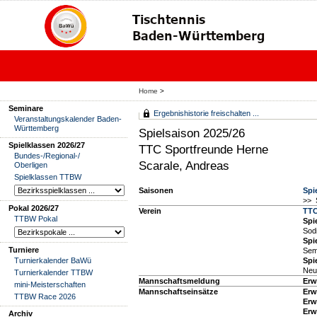
Home
>
Seminare
Ergebnishistorie freischalten ...
Veranstaltungskalender Baden-
Württemberg
Spielsaison 2025/26
Spielklassen 2026/27
TTC Sportfreunde Herne
Bundes-/Regional-/
Scarale, Andreas
Oberligen
Spielklassen TTBW
Saisonen
Spi
>> 
Pokal 2026/27
Verein
TTC
TTBW Pokal
Spie
Sod
Spie
Turniere
Sem
Turnierkalender BaWü
Spie
Neu
Turnierkalender TTBW
Mannschaftsmeldung
Erw
mini-Meisterschaften
Mannschaftseinsätze
Erw
TTBW Race 2026
Erw
Erw
Archiv