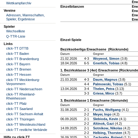
Erw
Wettkampfarchiv
Einzelbilanzen
Erw
Vereine
Erw
Adressen, Mannschaften,
Erw
Spieler, Ergebnisse
Erw
Spieler
Wechselliste
Q-TTR-Liste
Einzel-Spiele
Links
click-TT DTTB
Bezirksoberliga Erwachsene (Rückrunde)
click-TT Baden
Datum
Gegner
21.02.2026
4-3
Woywod, Simon
(3.8)
click-TT Brandenburg
18.04.2026
6-5
Gnerlich, Tobias
(4.8)
click-TT Bayern
click-TT Bremen
1. Bezirksklasse 3 (4er) Erwachsene (Rückrunde
click-TT Hessen
Datum
Gegner
21.03.2026
4-3
Daum, Magnus
(3.8)
click-TT Mecklenburg-
Vorpommern
4-4
Palmowski, Tobias
(5.1)
13.04.2026
3-4
Thelen, Petra
(3.13)
click-TT Niedersachsen
3-3
Griese, Mirco
(3.7)
click-TT Rheinland-
Rheinhessen
3. Bezirksklasse 1 Erwachsene (Vorrunde)
click-TT Pfalz
Datum
Gegner
click-TT Saarland
31.08.2025
2-1
Fuchs, Wolfgang
(4.1)
click-TT Sachsen-Anhalt
2-2
Meyer, Ingo
(4.2)
06.09.2025
2-1
Slebioda, Kevin
(4.1)
click-TT Thüringen
2-2
Altinok, Gazi
(4.2)
click-TT Westdeutschland
14.09.2025
2-1
Sotnikow, Nikolas
(4.2)
click-TT restliche Verbände
2-2
Helbing, Thorsten
(4.7)
Hilfe zu click-TT
26.09.2025
2-1
Zachratka, Roland
(1.1)