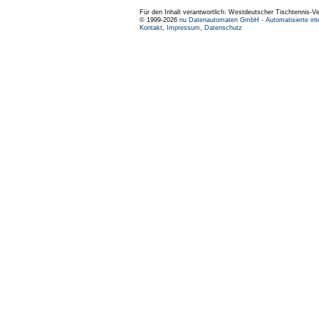
Für den Inhalt verantwortlich: Westdeutscher Tischtennis-V
© 1999-2026
nu Datenautomaten GmbH - Automatisierte int
Kontakt
,
Impressum
,
Datenschutz