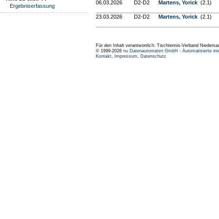
06.03.2026
D2-D2
Martens, Yorick
(2.1)
Ergebniserfassung
23.03.2026
D2-D2
Martens, Yorick
(2.1)
Für den Inhalt verantwortlich: Tischtennis-Verband Niedersa
© 1999-2026
nu Datenautomaten GmbH - Automatisierte int
Kontakt
,
Impressum
,
Datenschutz