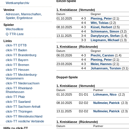
Einzel-Spiele
Wettkampfarchiv
Vereine
1. Kreisklasse (Vorrunde)
Adressen, Mannschaften,
Datum
Gegner
Spieler, Ergebnisse
01.10.2025
4-3
Piening, Peter
(2.1)
4-4
Witt, Tobias
(2.2)
Spieler
08.10.2025
4-3
Küsel, Herbert
(2.5)
Wechselliste
4-4
Schiemann, Simon
(3.2)
Q-TTR-Liste
13.11.2025
3-4
Danylyszyn, Stefan
(1.4)
3-3
Liegmann, Michael
(1.3)
Links
click-TT DTTB
1. Kreisklasse (Rückrunde)
click-TT Baden
Datum
Gegner
click-TT Brandenburg
06.03.2026
4-3
Precht, Carsten
(1.4)
4-4
Piening, Peter
(2.1)
click-TT Bayern
23.03.2026
4-3
Meier, Hannes
(2.1)
click-TT Bremen
4-4
Johannsen, Torsten
(3.1)
click-TT Hessen
click-TT Mecklenburg-
Doppel-Spiele
Vorpommern
click-TT Niedersachsen
1. Kreisklasse (Vorrunde)
click-TT Rheinland-
Datum
Partner
Rheinhessen
01.10.2025
D1-D1
Löhmann, Nico
(2.2)
click-TT Pfalz
click-TT Saarland
08.10.2025
D2-D2
Nullmeier, Patrick
(2.3)
click-TT Sachsen-Anhalt
13.11.2025
D2-D2
Nullmeier, Patrick
(2.3)
click-TT Thüringen
click-TT Westdeutschland
click-TT restliche Verbände
1. Kreisklasse (Rückrunde)
Datum
Partner
Hilfe zu click-TT