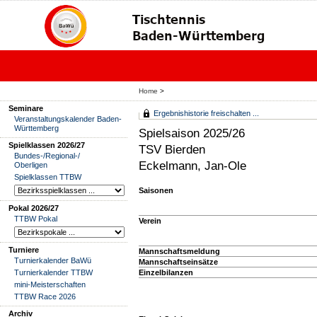
Home
>
Seminare
Ergebnishistorie freischalten ...
Veranstaltungskalender Baden-
Württemberg
Spielsaison 2025/26
Spielklassen 2026/27
TSV Bierden
Bundes-/Regional-/
Eckelmann, Jan-Ole
Oberligen
Spielklassen TTBW
Saisonen
Pokal 2026/27
TTBW Pokal
Verein
Turniere
Mannschaftsmeldung
Turnierkalender BaWü
Mannschaftseinsätze
Turnierkalender TTBW
Einzelbilanzen
mini-Meisterschaften
TTBW Race 2026
Archiv