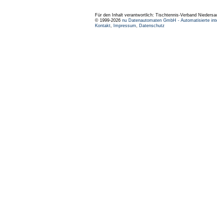
Für den Inhalt verantwortlich: Tischtennis-Verband Niedersa
© 1999-2026
nu Datenautomaten GmbH - Automatisierte int
Kontakt
,
Impressum
,
Datenschutz