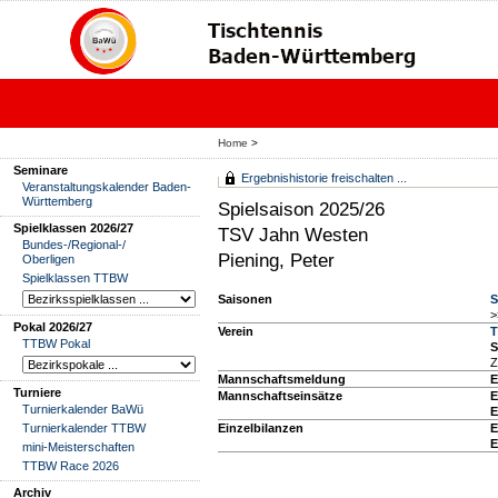
Home
>
Seminare
Ergebnishistorie freischalten ...
Veranstaltungskalender Baden-
Württemberg
Spielsaison 2025/26
Spielklassen 2026/27
TSV Jahn Westen
Bundes-/Regional-/
Piening, Peter
Oberligen
Spielklassen TTBW
Saisonen
S
>
Pokal 2026/27
Verein
T
TTBW Pokal
S
Z
Mannschaftsmeldung
E
Turniere
Mannschaftseinsätze
E
Turnierkalender BaWü
E
Turnierkalender TTBW
Einzelbilanzen
E
E
mini-Meisterschaften
TTBW Race 2026
Archiv