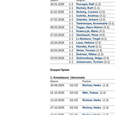
Datum
Gegner
26.01.2026
1-2
Puvogel, Ralf
(1.2)
1-1
Richter, Rolf
(1.1)
11.02.2026
1-2
Nolting, Carsten
(3.2)
1-1
Gehrke, Andreas
(3.1)
27.02.2026
1-2
Glander, Johann
(3.2)
1-1
Twietmeyer, Annemarie
(3.1)
09.03.2026
1-2
Tegge, Hans-Heiner
(4.2)
1-1
Krawczyk, Mario
(4.1)
27.03.2026
1-2
Steinbach, Peter
(4.5)
1-1
Li-Reimers, Tingli
(4.1)
10.04.2026
1-2
Laue, Helmut
(2.3)
1-1
Hüneke, Kord
(2.1)
20.04.2026
1-2
Vetter, Torsten
(2.4)
1-1
Dobratz, Niklas
(2.2)
24.04.2026
1-2
Stührenberg, Helge
(3.4)
1-1
Johannsen, Torsten
(3.1)
Doppel-Spiele
1. Kreisklasse (Vorrunde)
Datum
Partner
18.09.2025
D2-D2
Richter, Heiko
(1.3)
01.10.2025
D2-D2
Witt, Tobias
(2.2)
13.10.2025
D2-D2
Richter, Heiko
(1.3)
27.10.2025
D2-D2
Richter, Heiko
(1.3)