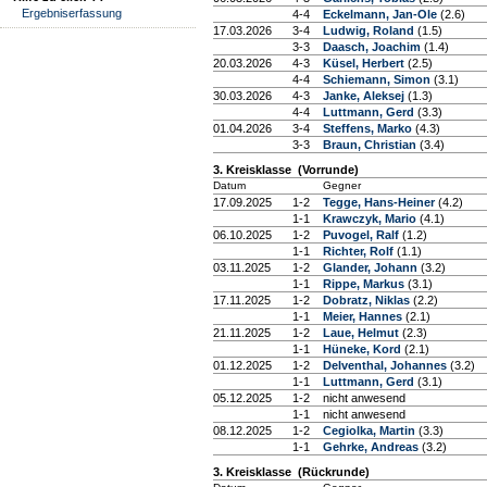
Ergebniserfassung
4-4
Eckelmann, Jan-Ole
(2.6)
17.03.2026
3-4
Ludwig, Roland
(1.5)
3-3
Daasch, Joachim
(1.4)
20.03.2026
4-3
Küsel, Herbert
(2.5)
4-4
Schiemann, Simon
(3.1)
30.03.2026
4-3
Janke, Aleksej
(1.3)
4-4
Luttmann, Gerd
(3.3)
01.04.2026
3-4
Steffens, Marko
(4.3)
3-3
Braun, Christian
(3.4)
3. Kreisklasse (Vorrunde)
Datum
Gegner
17.09.2025
1-2
Tegge, Hans-Heiner
(4.2)
1-1
Krawczyk, Mario
(4.1)
06.10.2025
1-2
Puvogel, Ralf
(1.2)
1-1
Richter, Rolf
(1.1)
03.11.2025
1-2
Glander, Johann
(3.2)
1-1
Rippe, Markus
(3.1)
17.11.2025
1-2
Dobratz, Niklas
(2.2)
1-1
Meier, Hannes
(2.1)
21.11.2025
1-2
Laue, Helmut
(2.3)
1-1
Hüneke, Kord
(2.1)
01.12.2025
1-2
Delventhal, Johannes
(3.2)
1-1
Luttmann, Gerd
(3.1)
05.12.2025
1-2
nicht anwesend
1-1
nicht anwesend
08.12.2025
1-2
Cegiolka, Martin
(3.3)
1-1
Gehrke, Andreas
(3.2)
3. Kreisklasse (Rückrunde)