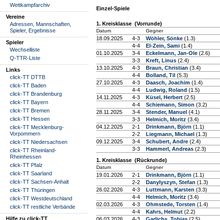
Wettkampfarchiv
Einzel-Spiele
Vereine
1. Kreisklasse (Vorrunde)
Adressen, Mannschaften,
Spieler, Ergebnisse
Datum
Gegner
18.09.2025
4-3
Wöhler, Sönke
(1.3)
Spieler
4-4
El-Zein, Sami
(1.4)
Wechselliste
01.10.2025
3-4
Eckelmann, Jan-Ole
(2.6)
Q-TTR-Liste
3-3
Kreft, Linus
(2.4)
13.10.2025
4-3
Braun, Christian
(3.4)
Links
4-4
Bolland, Til
(5.3)
click-TT DTTB
27.10.2025
4-3
Daasch, Joachim
(1.4)
click-TT Baden
4-4
Ludwig, Roland
(1.5)
click-TT Brandenburg
14.11.2025
4-3
Küsel, Herbert
(2.5)
click-TT Bayern
4-4
Schiemann, Simon
(3.2)
click-TT Bremen
28.11.2025
3-4
Stender, Manuel
(4.1)
click-TT Hessen
3-3
Helmich, Moritz
(3.4)
04.12.2025
2-1
Drinkmann, Björn
(1.1)
click-TT Mecklenburg-
Vorpommern
2-2
Liegmann, Michael
(1.3)
09.12.2025
3-4
Schubert, Andre
(2.4)
click-TT Niedersachsen
3-3
Hammerl, Andreas
(2.3)
click-TT Rheinland-
Rheinhessen
1. Kreisklasse (Rückrunde)
click-TT Pfalz
Datum
Gegner
click-TT Saarland
19.01.2026
2-1
Drinkmann, Björn
(1.1)
click-TT Sachsen-Anhalt
2-2
Danylyszyn, Stefan
(1.3)
26.02.2026
4-3
Luttmann, Karsten
(3.3)
click-TT Thüringen
4-4
Helmich, Moritz
(3.4)
click-TT Westdeutschland
02.03.2026
4-3
Ohmstede, Torsten
(1.4)
click-TT restliche Verbände
4-4
Kahrs, Helmut
(2.2)
Hilfe zu click-TT
06.03.2026
4-3
Garlichs, Tobias
(2.5)