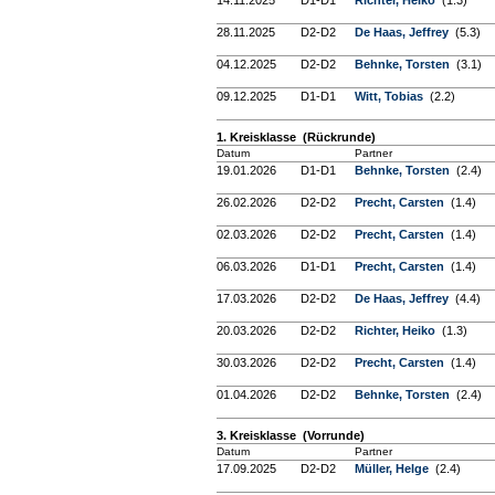
14.11.2025
D1-D1
Richter, Heiko
(1.3)
28.11.2025
D2-D2
De Haas, Jeffrey
(5.3)
04.12.2025
D2-D2
Behnke, Torsten
(3.1)
09.12.2025
D1-D1
Witt, Tobias
(2.2)
1. Kreisklasse (Rückrunde)
Datum
Partner
19.01.2026
D1-D1
Behnke, Torsten
(2.4)
26.02.2026
D2-D2
Precht, Carsten
(1.4)
02.03.2026
D2-D2
Precht, Carsten
(1.4)
06.03.2026
D1-D1
Precht, Carsten
(1.4)
17.03.2026
D2-D2
De Haas, Jeffrey
(4.4)
20.03.2026
D2-D2
Richter, Heiko
(1.3)
30.03.2026
D2-D2
Precht, Carsten
(1.4)
01.04.2026
D2-D2
Behnke, Torsten
(2.4)
3. Kreisklasse (Vorrunde)
Datum
Partner
17.09.2025
D2-D2
Müller, Helge
(2.4)