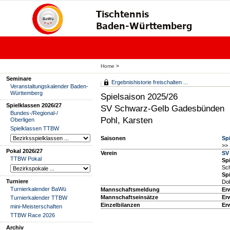
Home
>
Seminare
Ergebnishistorie freischalten ...
Veranstaltungskalender Baden-
Württemberg
Spielsaison 2025/26
Spielklassen 2026/27
SV Schwarz-Gelb Gadesbünden
Bundes-/Regional-/
Pohl, Karsten
Oberligen
Spielklassen TTBW
Saisonen
Sp
>> 
Pokal 2026/27
Verein
SV
TTBW Pokal
Spi
Sc
Spi
Turniere
Dob
Turnierkalender BaWü
Mannschaftsmeldung
Er
Mannschaftseinsätze
Er
Turnierkalender TTBW
Einzelbilanzen
Er
mini-Meisterschaften
TTBW Race 2026
Archiv