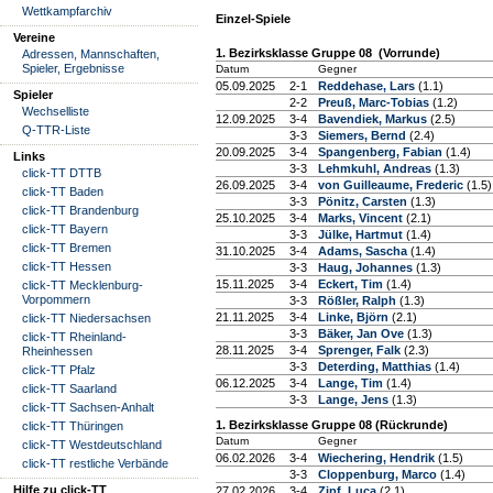
Wettkampfarchiv
Einzel-Spiele
Vereine
1. Bezirksklasse Gruppe 08 (Vorrunde)
Adressen, Mannschaften,
Spieler, Ergebnisse
Datum
Gegner
05.09.2025
2-1
Reddehase, Lars
(1.1)
Spieler
2-2
Preuß, Marc-Tobias
(1.2)
Wechselliste
12.09.2025
3-4
Bavendiek, Markus
(2.5)
Q-TTR-Liste
3-3
Siemers, Bernd
(2.4)
20.09.2025
3-4
Spangenberg, Fabian
(1.4)
Links
3-3
Lehmkuhl, Andreas
(1.3)
click-TT DTTB
26.09.2025
3-4
von Guilleaume, Frederic
(1.5)
click-TT Baden
3-3
Pönitz, Carsten
(1.3)
click-TT Brandenburg
25.10.2025
3-4
Marks, Vincent
(2.1)
click-TT Bayern
3-3
Jülke, Hartmut
(1.4)
click-TT Bremen
31.10.2025
3-4
Adams, Sascha
(1.4)
click-TT Hessen
3-3
Haug, Johannes
(1.3)
15.11.2025
3-4
Eckert, Tim
(1.4)
click-TT Mecklenburg-
Vorpommern
3-3
Rößler, Ralph
(1.3)
21.11.2025
3-4
Linke, Björn
(2.1)
click-TT Niedersachsen
3-3
Bäker, Jan Ove
(1.3)
click-TT Rheinland-
28.11.2025
3-4
Sprenger, Falk
(2.3)
Rheinhessen
3-3
Deterding, Matthias
(1.4)
click-TT Pfalz
06.12.2025
3-4
Lange, Tim
(1.4)
click-TT Saarland
3-3
Lange, Jens
(1.3)
click-TT Sachsen-Anhalt
1. Bezirksklasse Gruppe 08 (Rückrunde)
click-TT Thüringen
Datum
Gegner
click-TT Westdeutschland
06.02.2026
3-4
Wiechering, Hendrik
(1.5)
click-TT restliche Verbände
3-3
Cloppenburg, Marco
(1.4)
Hilfe zu click-TT
27.02.2026
3-4
Zipf, Luca
(2.1)