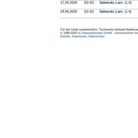
17.04.2026
D2-D2
Salewski, Lars
(1.4)
24.04.2026
D2-D2
Salewski, Lars
(1.4)
Für den Inhalt verantwortlich: Tischtennis-Verband Niedersa
© 1999-2026
nu Datenautomaten GmbH - Automatisierte int
Kontakt
,
Impressum
,
Datenschutz