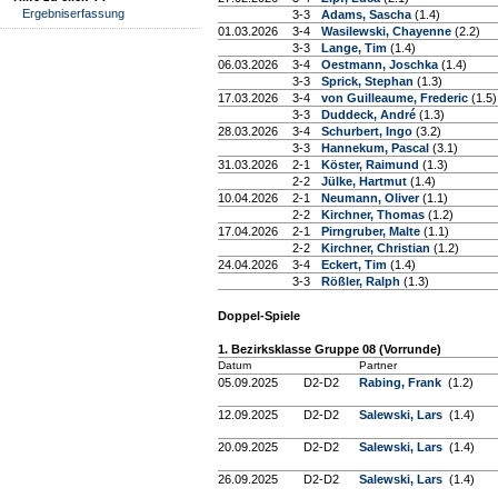
Ergebniserfassung
3-3
Adams, Sascha
(1.4)
01.03.2026
3-4
Wasilewski, Chayenne
(2.2)
3-3
Lange, Tim
(1.4)
06.03.2026
3-4
Oestmann, Joschka
(1.4)
3-3
Sprick, Stephan
(1.3)
17.03.2026
3-4
von Guilleaume, Frederic
(1.5)
3-3
Duddeck, André
(1.3)
28.03.2026
3-4
Schurbert, Ingo
(3.2)
3-3
Hannekum, Pascal
(3.1)
31.03.2026
2-1
Köster, Raimund
(1.3)
2-2
Jülke, Hartmut
(1.4)
10.04.2026
2-1
Neumann, Oliver
(1.1)
2-2
Kirchner, Thomas
(1.2)
17.04.2026
2-1
Pirngruber, Malte
(1.1)
2-2
Kirchner, Christian
(1.2)
24.04.2026
3-4
Eckert, Tim
(1.4)
3-3
Rößler, Ralph
(1.3)
Doppel-Spiele
1. Bezirksklasse Gruppe 08 (Vorrunde)
Datum
Partner
05.09.2025
D2-D2
Rabing, Frank
(1.2)
12.09.2025
D2-D2
Salewski, Lars
(1.4)
20.09.2025
D2-D2
Salewski, Lars
(1.4)
26.09.2025
D2-D2
Salewski, Lars
(1.4)