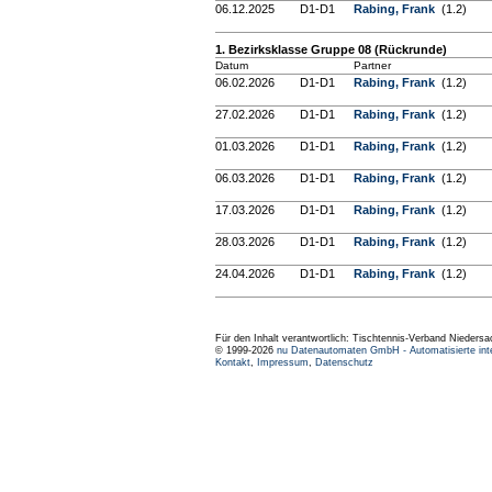
06.12.2025
D1-D1
Rabing, Frank
(1.2)
1. Bezirksklasse Gruppe 08 (Rückrunde)
Datum
Partner
06.02.2026
D1-D1
Rabing, Frank
(1.2)
27.02.2026
D1-D1
Rabing, Frank
(1.2)
01.03.2026
D1-D1
Rabing, Frank
(1.2)
06.03.2026
D1-D1
Rabing, Frank
(1.2)
17.03.2026
D1-D1
Rabing, Frank
(1.2)
28.03.2026
D1-D1
Rabing, Frank
(1.2)
24.04.2026
D1-D1
Rabing, Frank
(1.2)
Für den Inhalt verantwortlich: Tischtennis-Verband Niedersa
© 1999-2026
nu Datenautomaten GmbH - Automatisierte int
Kontakt
,
Impressum
,
Datenschutz