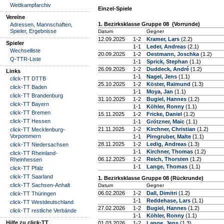
Wettkampfarchiv
Einzel-Spiele
Vereine
1. Bezirksklasse Gruppe 08 (Vorrunde)
Adressen, Mannschaften,
Spieler, Ergebnisse
Datum
Gegner
12.09.2025
1-2
Kramer, Lars
(2.2)
Spieler
1-1
Leder, Andreas
(2.1)
Wechselliste
20.09.2025
1-2
Oestmann, Joschka
(1.2)
Q-TTR-Liste
1-1
Sprick, Stephan
(1.1)
26.09.2025
1-2
Duddeck, André
(1.2)
Links
1-1
Nagel, Jens
(1.1)
click-TT DTTB
25.10.2025
1-2
Köster, Raimund
(1.3)
click-TT Baden
1-1
Moya, Jan
(1.1)
click-TT Brandenburg
31.10.2025
1-2
Bugiel, Hannes
(1.2)
click-TT Bayern
1-1
Köhler, Ronny
(1.1)
click-TT Bremen
15.11.2025
1-2
Fricke, Daniel
(1.2)
click-TT Hessen
1-1
Grötzner, Maic
(1.1)
21.11.2025
1-2
Kirchner, Christian
(1.2)
click-TT Mecklenburg-
Vorpommern
1-1
Pirngruber, Malte
(1.1)
28.11.2025
1-2
Ledig, Andreas
(1.3)
click-TT Niedersachsen
1-1
Kirchner, Thomas
(1.2)
click-TT Rheinland-
06.12.2025
1-2
Reich, Thorsten
(1.2)
Rheinhessen
1-1
Lange, Thomas
(1.1)
click-TT Pfalz
click-TT Saarland
1. Bezirksklasse Gruppe 08 (Rückrunde)
click-TT Sachsen-Anhalt
Datum
Gegner
06.02.2026
1-2
Dall, Dimitri
(1.2)
click-TT Thüringen
1-1
Reddehase, Lars
(1.1)
click-TT Westdeutschland
27.02.2026
1-2
Bugiel, Hannes
(1.2)
click-TT restliche Verbände
1-1
Köhler, Ronny
(1.1)
Hilfe zu click-TT
01.03.2026
1-2
Lange, Jens
(1.3)