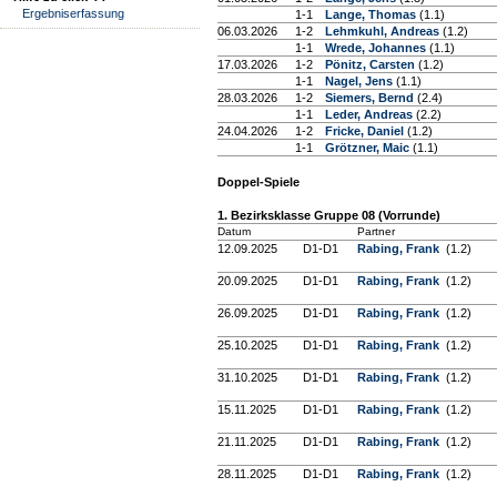
Ergebniserfassung
1-1
Lange, Thomas
(1.1)
06.03.2026
1-2
Lehmkuhl, Andreas
(1.2)
1-1
Wrede, Johannes
(1.1)
17.03.2026
1-2
Pönitz, Carsten
(1.2)
1-1
Nagel, Jens
(1.1)
28.03.2026
1-2
Siemers, Bernd
(2.4)
1-1
Leder, Andreas
(2.2)
24.04.2026
1-2
Fricke, Daniel
(1.2)
1-1
Grötzner, Maic
(1.1)
Doppel-Spiele
1. Bezirksklasse Gruppe 08 (Vorrunde)
Datum
Partner
12.09.2025
D1-D1
Rabing, Frank
(1.2)
20.09.2025
D1-D1
Rabing, Frank
(1.2)
26.09.2025
D1-D1
Rabing, Frank
(1.2)
25.10.2025
D1-D1
Rabing, Frank
(1.2)
31.10.2025
D1-D1
Rabing, Frank
(1.2)
15.11.2025
D1-D1
Rabing, Frank
(1.2)
21.11.2025
D1-D1
Rabing, Frank
(1.2)
28.11.2025
D1-D1
Rabing, Frank
(1.2)