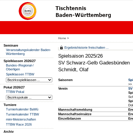
Home
>
Seminare
Ergebnishistorie freischalten ...
Veranstaltungskalender Baden-
Württemberg
Spielsaison 2025/26
Spielklassen 2026/27
SV Schwarz-Gelb Gadesbünden
Bundes-/Regional-/
Schmidt, Olaf
Oberligen
Spielklassen TTBW
Saisonen
Sp
>> 
Pokal 2026/27
Verein
SV
TTBW Pokal
Spi
Sc
Spi
Turniere
Dob
Turnierkalender BaWü
Mannschaftsmeldung
Er
Mannschaftseinsätze
Er
Turnierkalender TTBW
Einzelbilanzen
Er
mini-Meisterschaften
TTBW Race 2026
Archiv