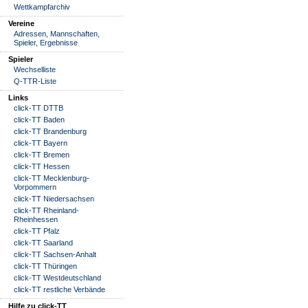
Wettkampfarchiv
Vereine
Adressen, Mannschaften,
Spieler, Ergebnisse
Spieler
Wechselliste
Q-TTR-Liste
Links
click-TT DTTB
click-TT Baden
click-TT Brandenburg
click-TT Bayern
click-TT Bremen
click-TT Hessen
click-TT Mecklenburg-
Vorpommern
click-TT Niedersachsen
click-TT Rheinland-
Rheinhessen
click-TT Pfalz
click-TT Saarland
click-TT Sachsen-Anhalt
click-TT Thüringen
click-TT Westdeutschland
click-TT restliche Verbände
Hilfe zu click-TT