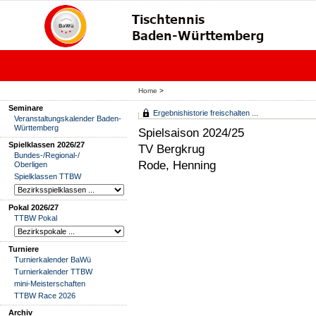
Home
>
Seminare
Ergebnishistorie freischalten ...
Veranstaltungskalender Baden-
Württemberg
Spielsaison 2024/25
Spielklassen 2026/27
TV Bergkrug
Bundes-/Regional-/
Rode, Henning
Oberligen
Spielklassen TTBW
Pokal 2026/27
TTBW Pokal
Turniere
Turnierkalender BaWü
Turnierkalender TTBW
mini-Meisterschaften
TTBW Race 2026
Archiv