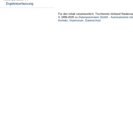
Ergebniserfassung
Für den Inhalt verantwortlich: Tischtennis-Verband Niedersa
© 1999-2026
nu Datenautomaten GmbH - Automatisierte int
Kontakt
,
Impressum
,
Datenschutz