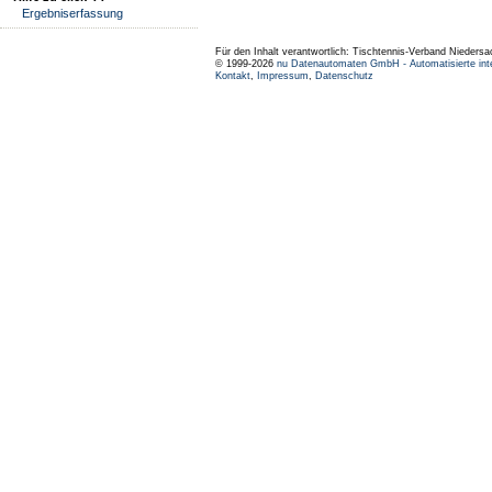
Ergebniserfassung
Für den Inhalt verantwortlich: Tischtennis-Verband Niedersa
© 1999-2026
nu Datenautomaten GmbH - Automatisierte int
Kontakt
,
Impressum
,
Datenschutz