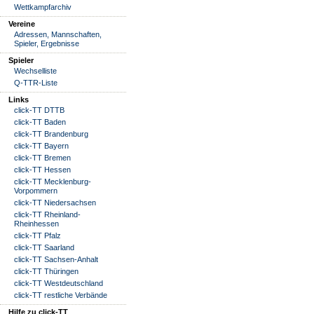
Wettkampfarchiv
Vereine
Adressen, Mannschaften,
Spieler, Ergebnisse
Spieler
Wechselliste
Q-TTR-Liste
Links
click-TT DTTB
click-TT Baden
click-TT Brandenburg
click-TT Bayern
click-TT Bremen
click-TT Hessen
click-TT Mecklenburg-
Vorpommern
click-TT Niedersachsen
click-TT Rheinland-
Rheinhessen
click-TT Pfalz
click-TT Saarland
click-TT Sachsen-Anhalt
click-TT Thüringen
click-TT Westdeutschland
click-TT restliche Verbände
Hilfe zu click-TT