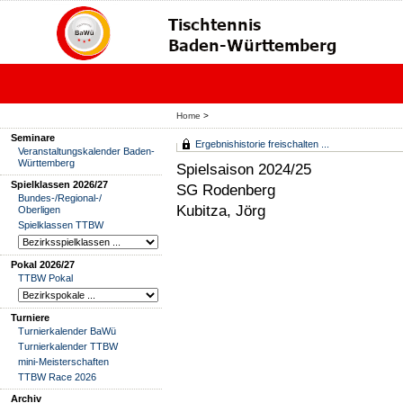
Home
>
Seminare
Ergebnishistorie freischalten ...
Veranstaltungskalender Baden-
Württemberg
Spielsaison 2024/25
Spielklassen 2026/27
SG Rodenberg
Bundes-/Regional-/
Kubitza, Jörg
Oberligen
Spielklassen TTBW
Pokal 2026/27
TTBW Pokal
Turniere
Turnierkalender BaWü
Turnierkalender TTBW
mini-Meisterschaften
TTBW Race 2026
Archiv