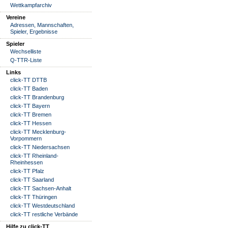
Wettkampfarchiv
Vereine
Adressen, Mannschaften,
Spieler, Ergebnisse
Spieler
Wechselliste
Q-TTR-Liste
Links
click-TT DTTB
click-TT Baden
click-TT Brandenburg
click-TT Bayern
click-TT Bremen
click-TT Hessen
click-TT Mecklenburg-
Vorpommern
click-TT Niedersachsen
click-TT Rheinland-
Rheinhessen
click-TT Pfalz
click-TT Saarland
click-TT Sachsen-Anhalt
click-TT Thüringen
click-TT Westdeutschland
click-TT restliche Verbände
Hilfe zu click-TT