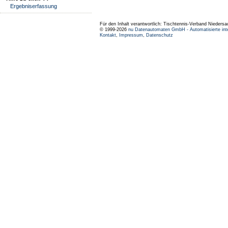
Ergebniserfassung
Für den Inhalt verantwortlich: Tischtennis-Verband Niedersa
© 1999-2026
nu Datenautomaten GmbH - Automatisierte int
Kontakt
,
Impressum
,
Datenschutz