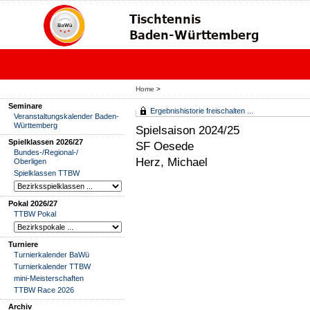
Home
>
Seminare
Ergebnishistorie freischalten ...
Veranstaltungskalender Baden-
Württemberg
Spielsaison 2024/25
Spielklassen 2026/27
SF Oesede
Bundes-/Regional-/
Herz, Michael
Oberligen
Spielklassen TTBW
Pokal 2026/27
TTBW Pokal
Turniere
Turnierkalender BaWü
Turnierkalender TTBW
mini-Meisterschaften
TTBW Race 2026
Archiv