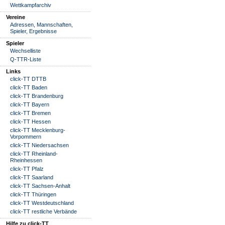
Wettkampfarchiv
Vereine
Adressen, Mannschaften,
Spieler, Ergebnisse
Spieler
Wechselliste
Q-TTR-Liste
Links
click-TT DTTB
click-TT Baden
click-TT Brandenburg
click-TT Bayern
click-TT Bremen
click-TT Hessen
click-TT Mecklenburg-
Vorpommern
click-TT Niedersachsen
click-TT Rheinland-
Rheinhessen
click-TT Pfalz
click-TT Saarland
click-TT Sachsen-Anhalt
click-TT Thüringen
click-TT Westdeutschland
click-TT restliche Verbände
Hilfe zu click-TT