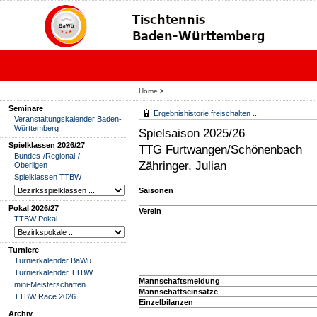
Home
>
Seminare
Ergebnishistorie freischalten ...
Veranstaltungskalender Baden-
Württemberg
Spielsaison 2025/26
Spielklassen 2026/27
TTG Furtwangen/Schönenbach
Bundes-/Regional-/
Zähringer, Julian
Oberligen
Spielklassen TTBW
Saisonen
Pokal 2026/27
Verein
TTBW Pokal
Turniere
Turnierkalender BaWü
Turnierkalender TTBW
Mannschaftsmeldung
mini-Meisterschaften
Mannschaftseinsätze
TTBW Race 2026
Einzelbilanzen
Archiv