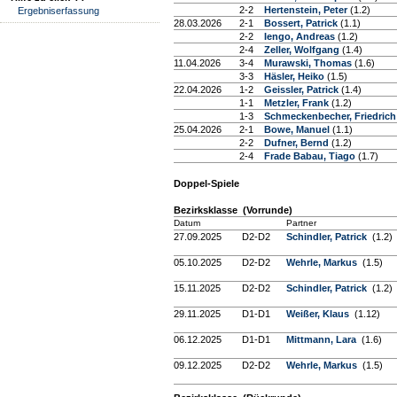
2-2
Hertenstein, Peter
(1.2)
Ergebniserfassung
28.03.2026
2-1
Bossert, Patrick
(1.1)
2-2
Iengo, Andreas
(1.2)
2-4
Zeller, Wolfgang
(1.4)
11.04.2026
3-4
Murawski, Thomas
(1.6)
3-3
Häsler, Heiko
(1.5)
22.04.2026
1-2
Geissler, Patrick
(1.4)
1-1
Metzler, Frank
(1.2)
1-3
Schmeckenbecher, Friedric
25.04.2026
2-1
Bowe, Manuel
(1.1)
2-2
Dufner, Bernd
(1.2)
2-4
Frade Babau, Tiago
(1.7)
Doppel-Spiele
Bezirksklasse (Vorrunde)
Datum
Partner
27.09.2025
D2-D2
Schindler, Patrick
(1.2)
05.10.2025
D2-D2
Wehrle, Markus
(1.5)
15.11.2025
D2-D2
Schindler, Patrick
(1.2)
29.11.2025
D1-D1
Weißer, Klaus
(1.12)
06.12.2025
D1-D1
Mittmann, Lara
(1.6)
09.12.2025
D2-D2
Wehrle, Markus
(1.5)