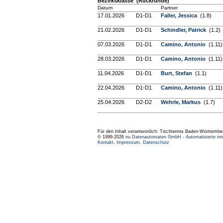
Bezirksklasse (Rückrunde)
Datum
Partner
17.01.2026
D1-D1
Faller, Jessica
(1.8)
21.02.2026
D1-D1
Schindler, Patrick
(1.2)
07.03.2026
D1-D1
Camino, Antonio
(1.11)
28.03.2026
D1-D1
Camino, Antonio
(1.11)
11.04.2026
D1-D1
Burt, Stefan
(1.1)
22.04.2026
D1-D1
Camino, Antonio
(1.11)
25.04.2026
D2-D2
Wehrle, Markus
(1.7)
Für den Inhalt verantwortlich: Tischtennis Baden-Württembe
© 1999-2026
nu Datenautomaten GmbH - Automatisierte int
Kontakt
,
Impressum
,
Datenschutz