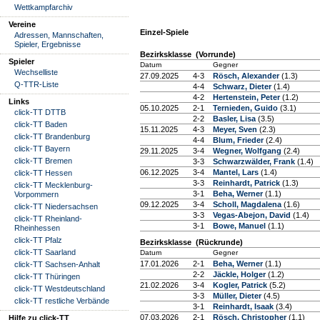
Wettkampfarchiv
Vereine
Einzel-Spiele
Adressen, Mannschaften,
Spieler, Ergebnisse
Bezirksklasse (Vorrunde)
Spieler
Datum
Gegner
Wechselliste
27.09.2025
4-3
Rösch, Alexander
(1.3)
Q-TTR-Liste
4-4
Schwarz, Dieter
(1.4)
4-2
Hertenstein, Peter
(1.2)
Links
05.10.2025
2-1
Ternieden, Guido
(3.1)
click-TT DTTB
2-2
Basler, Lisa
(3.5)
click-TT Baden
15.11.2025
4-3
Meyer, Sven
(2.3)
click-TT Brandenburg
4-4
Blum, Frieder
(2.4)
click-TT Bayern
29.11.2025
3-4
Wegner, Wolfgang
(2.4)
click-TT Bremen
3-3
Schwarzwälder, Frank
(1.4)
06.12.2025
3-4
Mantel, Lars
(1.4)
click-TT Hessen
3-3
Reinhardt, Patrick
(1.3)
click-TT Mecklenburg-
3-1
Beha, Werner
(1.1)
Vorpommern
09.12.2025
3-4
Scholl, Magdalena
(1.6)
click-TT Niedersachsen
3-3
Vegas-Abejon, David
(1.4)
click-TT Rheinland-
3-1
Bowe, Manuel
(1.1)
Rheinhessen
click-TT Pfalz
Bezirksklasse (Rückrunde)
click-TT Saarland
Datum
Gegner
17.01.2026
2-1
Beha, Werner
(1.1)
click-TT Sachsen-Anhalt
2-2
Jäckle, Holger
(1.2)
click-TT Thüringen
21.02.2026
3-4
Kogler, Patrick
(5.2)
click-TT Westdeutschland
3-3
Müller, Dieter
(4.5)
click-TT restliche Verbände
3-1
Reinhardt, Isaak
(3.4)
07.03.2026
2-1
Rösch, Christopher
(1.1)
Hilfe zu click-TT