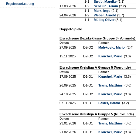
1-1
Strub, Mareike
(1.1)
Ergebniserfassung
17.03.2026
1-2
Scheilin, Armin
(2.2)
1-1
Marx, Ingo
(2.1)
24.04.2026
1-2
Weber, Arnold
(3.7)
1-1
Müller, Oliver
(3.1)
Doppel-Spiele
Erwachsene Bezirksklasse Gruppe 3 (Vorrunde)
Datum
Partner
27.09.2025
D2-D2
Malekovic, Mario
(2.4)
15.11.2025
D2-D2
Knuchel, Marie
(3.3)
Erwachsene Kreisliga A Gruppe 5 (Vorrunde)
Datum
Partner
17.09.2025
D1-D1
Knuchel, Marie
(3.3)
26.09.2025
D1-D1
Träris, Matthias
(3.6)
24.10.2025
D2-D2
Knuchel, Marie
(3.3)
07.11.2025
D1-D1
Lakus, Harald
(3.2)
Erwachsene Kreisliga A Gruppe 5 (Rückrunde)
Datum
Partner
23.01.2026
D1-D1
Träris, Matthias
(3.6)
21.02.2026
D1-D1
Knuchel, Marie
(3.3)