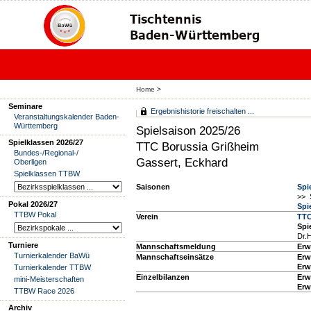
Home
>
Seminare
Ergebnishistorie freischalten ...
Veranstaltungskalender Baden-
Württemberg
Spielsaison 2025/26
Spielklassen 2026/27
TTC Borussia Grißheim
Bundes-/Regional-/
Gassert, Eckhard
Oberligen
Spielklassen TTBW
Saisonen
Spi
>> 
Pokal 2026/27
Spi
TTBW Pokal
Verein
TTC
Spie
Dr.
Turniere
Mannschaftsmeldung
Erw
Turnierkalender BaWü
Mannschaftseinsätze
Erw
Erw
Turnierkalender TTBW
Einzelbilanzen
Erw
mini-Meisterschaften
Erw
TTBW Race 2026
Archiv