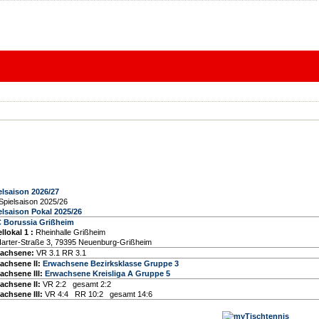
elsaison 2026/27
Spielsaison 2025/26
elsaison Pokal 2025/26
 Borussia Grißheim
llokal 1
:
Rheinhalle Grißheim
Harter-Straße 3, 79395 Neuenburg-Grißheim
achsene:
VR 3.1 RR 3.1
achsene II:
Erwachsene Bezirksklasse Gruppe 3
achsene III:
Erwachsene Kreisliga A Gruppe 5
achsene II:
VR 2:2 gesamt 2:2
achsene III:
VR 4:4 RR 10:2 gesamt 14:6