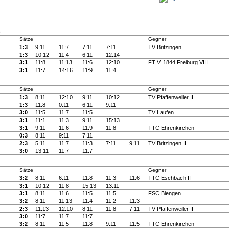
)
Sätze
Gegner
1:3
9:11
11:7
7:11
7:11
TV Britzingen
1:3
10:12
11:4
6:11
12:14
3:1
11:8
11:13
11:6
12:10
FT V. 1844 Freiburg VIII
3:1
11:7
14:16
11:9
11:4
Sätze
Gegner
1:3
8:11
12:10
9:11
10:12
TV Pfaffenweiler II
1:3
11:8
0:11
6:11
9:11
3:0
11:5
11:7
11:5
TV Laufen
3:1
11:1
11:3
9:11
15:13
3:1
9:11
11:6
11:9
11:8
TTC Ehrenkirchen
0:3
8:11
9:11
7:11
2:3
5:11
11:7
11:3
7:11
9:11
TV Britzingen II
3:0
13:11
11:7
11:7
Sätze
Gegner
3:2
8:11
6:11
11:8
11:3
11:6
TTC Eschbach II
3:1
10:12
11:8
15:13
13:11
3:1
8:11
11:6
11:5
11:5
FSC Biengen
3:2
8:11
11:13
11:4
11:2
11:3
2:3
11:13
12:10
8:11
11:8
7:11
TV Pfaffenweiler II
3:0
11:7
11:7
11:7
3:2
8:11
11:5
11:8
9:11
11:5
TTC Ehrenkirchen