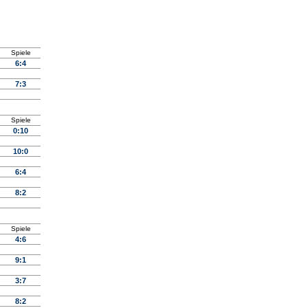
Spiele
6:4
7:3
Spiele
0:10
10:0
6:4
8:2
Spiele
4:6
9:1
3:7
8:2