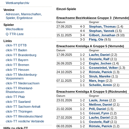
Wettkampfarchiv
Einzel-Spiele
Vereine
Adressen, Mannschaften,
Spieler, Ergebnisse
Erwachsene Bezirksklasse Gruppe 3 (Vorrunde
Datum
Gegner
Spieler
27.09.2025
4-3
Stephan, Thomas
(1.4)
Wechselliste
4-4
Stephan, Yannek
(1.5)
Q-TTR-Liste
15.11.2025
3-4
Gilbert, Jonathan
(9.10)
3-3
Fleig, Ole
(9.5)
Links
click-TT DTTB
Erwachsene Kreisliga A Gruppe 5 (Vorrunde)
click-TT Baden
Datum
Gegner
17.09.2025
1-2
Laufer, Daniel
(2.2)
click-TT Brandenburg
1-1
Oesterle, Ralf
(2.1)
click-TT Bayern
26.09.2025
1-2
Engler, Jochen
(1.4)
click-TT Bremen
1-1
Gosewinkel, Volker
(1.3)
click-TT Hessen
24.10.2025
1-2
Röttele, Patrick
(1.3)
click-TT Mecklenburg-
1-1
Strub, Mareike
(1.1)
Vorpommern
07.11.2025
1-2
Marx, Ingo
(2.2)
click-TT Niedersachsen
1-1
Scheilin, Armin
(2.1)
click-TT Rheinland-
Erwachsene Kreisliga A Gruppe 5 (Rückrunde)
Rheinhessen
Datum
Gegner
click-TT Pfalz
23.01.2026
1-2
Laule, Jonas
(2.2)
click-TT Saarland
1-1
Meißner, Daniel
(2.1)
click-TT Sachsen-Anhalt
21.02.2026
1-2
Prill, Daniel
(1.5)
click-TT Thüringen
1-1
Gössel, Fynn
(1.2)
click-TT Westdeutschland
27.02.2026
1-2
Laufer, Daniel
(2.2)
click-TT restliche Verbände
1-1
Oesterle, Ralf
(2.1)
06.03.2026
1-2
Röttele, Patrick
(1.2)
Hilfe zu click-TT