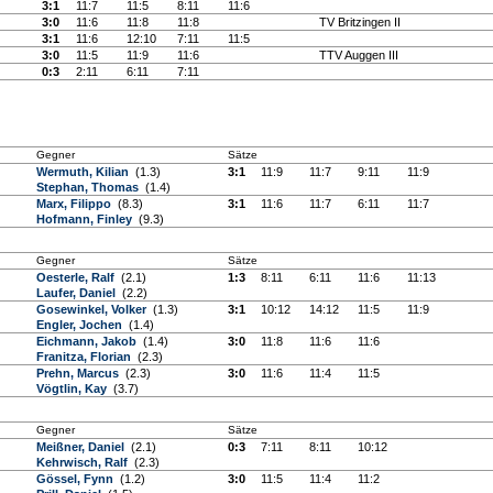
3:1
11:7
11:5
8:11
11:6
3:0
11:6
11:8
11:8
TV Britzingen II
3:1
11:6
12:10
7:11
11:5
3:0
11:5
11:9
11:6
TTV Auggen III
0:3
2:11
6:11
7:11
Gegner
Sätze
Wermuth, Kilian
(1.3)
3:1
11:9
11:7
9:11
11:9
Stephan, Thomas
(1.4)
Marx, Filippo
(8.3)
3:1
11:6
11:7
6:11
11:7
Hofmann, Finley
(9.3)
Gegner
Sätze
Oesterle, Ralf
(2.1)
1:3
8:11
6:11
11:6
11:13
Laufer, Daniel
(2.2)
Gosewinkel, Volker
(1.3)
3:1
10:12
14:12
11:5
11:9
Engler, Jochen
(1.4)
Eichmann, Jakob
(1.4)
3:0
11:8
11:6
11:6
Franitza, Florian
(2.3)
Prehn, Marcus
(2.3)
3:0
11:6
11:4
11:5
Vögtlin, Kay
(3.7)
Gegner
Sätze
Meißner, Daniel
(2.1)
0:3
7:11
8:11
10:12
Kehrwisch, Ralf
(2.3)
Gössel, Fynn
(1.2)
3:0
11:5
11:4
11:2