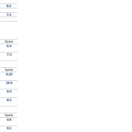
8:2
7:3
Spiele
6:4
7:3
Spiele
0:10
10:0
6:4
8:2
Spiele
4:6
9:1