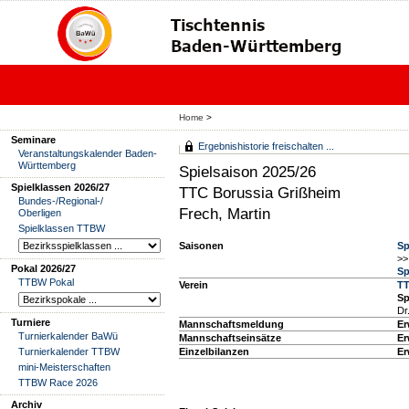
Home
>
Seminare
Ergebnishistorie freischalten ...
Veranstaltungskalender Baden-
Württemberg
Spielsaison 2025/26
Spielklassen 2026/27
TTC Borussia Grißheim
Bundes-/Regional-/
Frech, Martin
Oberligen
Spielklassen TTBW
Saisonen
Sp
>>
Pokal 2026/27
Sp
TTBW Pokal
Verein
TT
Sp
Dr
Turniere
Mannschaftsmeldung
Er
Turnierkalender BaWü
Mannschaftseinsätze
Er
Turnierkalender TTBW
Einzelbilanzen
Er
mini-Meisterschaften
TTBW Race 2026
Archiv