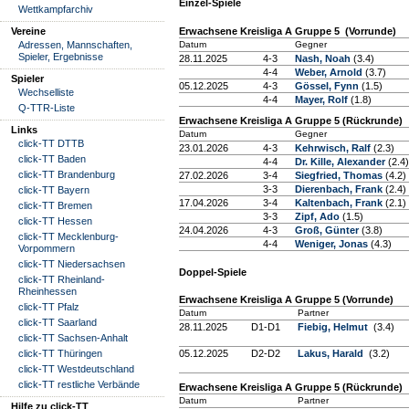
Einzel-Spiele
Wettkampfarchiv
Vereine
Erwachsene Kreisliga A Gruppe 5 (Vorrunde)
Adressen, Mannschaften,
Datum
Gegner
Spieler, Ergebnisse
28.11.2025
4-3
Nash, Noah
(3.4)
4-4
Weber, Arnold
(3.7)
Spieler
05.12.2025
4-3
Gössel, Fynn
(1.5)
Wechselliste
4-4
Mayer, Rolf
(1.8)
Q-TTR-Liste
Erwachsene Kreisliga A Gruppe 5 (Rückrunde)
Links
Datum
Gegner
click-TT DTTB
23.01.2026
4-3
Kehrwisch, Ralf
(2.3)
click-TT Baden
4-4
Dr. Kille, Alexander
(2.4)
click-TT Brandenburg
27.02.2026
3-4
Siegfried, Thomas
(4.2)
3-3
Dierenbach, Frank
(2.4)
click-TT Bayern
17.04.2026
3-4
Kaltenbach, Frank
(2.1)
click-TT Bremen
3-3
Zipf, Ado
(1.5)
click-TT Hessen
24.04.2026
4-3
Groß, Günter
(3.8)
click-TT Mecklenburg-
4-4
Weniger, Jonas
(4.3)
Vorpommern
click-TT Niedersachsen
Doppel-Spiele
click-TT Rheinland-
Rheinhessen
Erwachsene Kreisliga A Gruppe 5 (Vorrunde)
click-TT Pfalz
Datum
Partner
click-TT Saarland
28.11.2025
D1-D1
Fiebig, Helmut
(3.4)
click-TT Sachsen-Anhalt
click-TT Thüringen
05.12.2025
D2-D2
Lakus, Harald
(3.2)
click-TT Westdeutschland
click-TT restliche Verbände
Erwachsene Kreisliga A Gruppe 5 (Rückrunde)
Datum
Partner
Hilfe zu click-TT