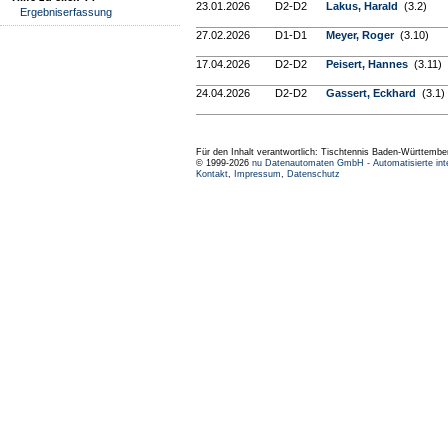
23.01.2026
D2-D2
Lakus, Harald
(3.2)
Ergebniserfassung
27.02.2026
D1-D1
Meyer, Roger
(3.10)
17.04.2026
D2-D2
Peisert, Hannes
(3.11)
24.04.2026
D2-D2
Gassert, Eckhard
(3.1)
Für den Inhalt verantwortlich: Tischtennis Baden-Württembe
© 1999-2026
nu Datenautomaten GmbH - Automatisierte int
Kontakt
,
Impressum
,
Datenschutz