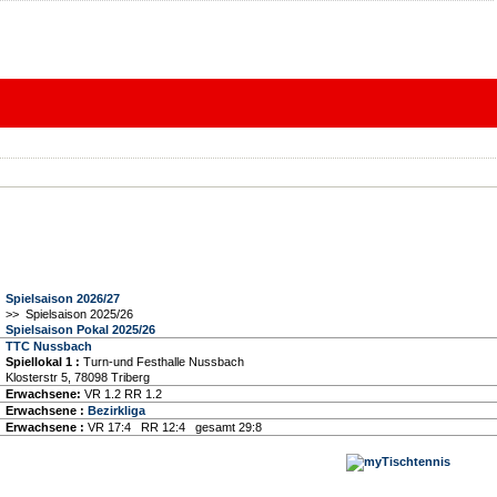
Spielsaison 2026/27
>> Spielsaison 2025/26
Spielsaison Pokal 2025/26
TTC Nussbach
Spiellokal 1
:
Turn-und Festhalle Nussbach
Klosterstr 5, 78098 Triberg
Erwachsene:
VR 1.2 RR 1.2
Erwachsene :
Bezirkliga
Erwachsene :
VR 17:4 RR 12:4 gesamt 29:8