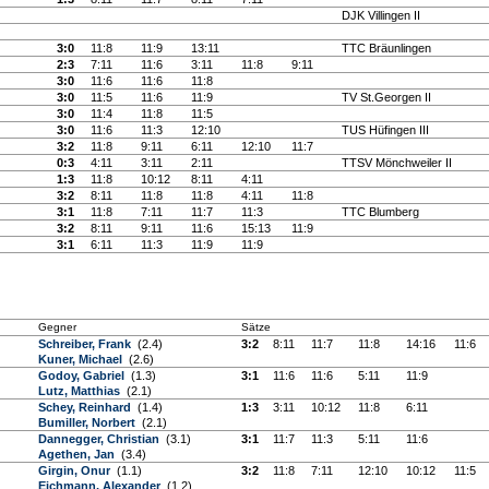
DJK Villingen II
3:0
11:8
11:9
13:11
TTC Bräunlingen
2:3
7:11
11:6
3:11
11:8
9:11
3:0
11:6
11:6
11:8
3:0
11:5
11:6
11:9
TV St.Georgen II
3:0
11:4
11:8
11:5
3:0
11:6
11:3
12:10
TUS Hüfingen III
3:2
11:8
9:11
6:11
12:10
11:7
0:3
4:11
3:11
2:11
TTSV Mönchweiler II
1:3
11:8
10:12
8:11
4:11
3:2
8:11
11:8
11:8
4:11
11:8
3:1
11:8
7:11
11:7
11:3
TTC Blumberg
3:2
8:11
9:11
11:6
15:13
11:9
3:1
6:11
11:3
11:9
11:9
Gegner
Sätze
Schreiber, Frank
(2.4)
3:2
8:11
11:7
11:8
14:16
11:6
Kuner, Michael
(2.6)
Godoy, Gabriel
(1.3)
3:1
11:6
11:6
5:11
11:9
Lutz, Matthias
(2.1)
Schey, Reinhard
(1.4)
1:3
3:11
10:12
11:8
6:11
Bumiller, Norbert
(2.1)
Dannegger, Christian
(3.1)
3:1
11:7
11:3
5:11
11:6
Agethen, Jan
(3.4)
Girgin, Onur
(1.1)
3:2
11:8
7:11
12:10
10:12
11:5
Eichmann, Alexander
(1.2)