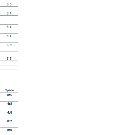
8:0
8:4
8:1
8:1
5:8
7:7
Spiele
8:5
4:8
4:8
8:2
8:0