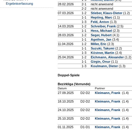
Ergebniserfassung
28.02.2026
2-1
nicht anwesend
2-2
nicht anwesend
07.03.2026
1-2
Stieber, Klaus-Dieter
(1.2)
1-1
Hepting, Marc
(1.1)
1-3
Feld, Anton
(1.3)
14.03.2026
1-2
Schreiber, Frank
(2.5)
1-1
Hess, Michael
(2.3)
28.03.2026
1-2
Seger, Hubert
(4.1)
1-1
Agethen, Jan
(3.4)
11.04.2026
1-2
Miller, Eric
(2.3)
1-1
Suzuki, Takumi
(2.2)
1-3
Köstner, Martin
(2.4)
25.04.2026
1-2
Eichmann, Alexander
(1.2)
1-1
Girgin, Onur
(1.1)
1-3
Koulmann, Dieter
(1.3)
Doppel-Spiele
Bezirkliga (Vorrunde)
Datum
Partner
27.09.2025
D2-D2
Kleimann, Frank
(1.4)
18.10.2025
D2-D2
Kleimann, Frank
(1.4)
24.10.2025
D2-D2
Kleimann, Frank
(1.4)
25.10.2025
D2-D2
Kleimann, Frank
(1.4)
01.11.2025
D1-D1
Kleimann, Frank
(1.4)