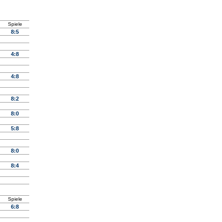
Spiele
8:5
4:8
4:8
8:2
8:0
5:8
8:0
8:4
Spiele
6:8