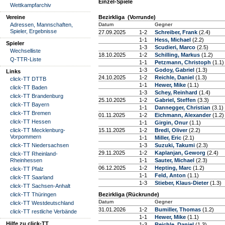
Einzel-Spiele
Wettkampfarchiv
Vereine
Bezirkliga (Vorrunde)
Adressen, Mannschaften,
Datum
Gegner
Spieler, Ergebnisse
27.09.2025
1-2
Schreiber, Frank
(2.4)
1-1
Hess, Michael
(2.2)
Spieler
1-3
Scudieri, Marco
(2.5)
Wechselliste
18.10.2025
1-2
Schilling, Markus
(1.2)
Q-TTR-Liste
1-1
Petzmann, Christoph
(1.1)
1-3
Godoy, Gabriel
(1.3)
Links
24.10.2025
1-2
Reichle, Daniel
(1.3)
click-TT DTTB
1-1
Hewer, Mike
(1.1)
click-TT Baden
1-3
Schey, Reinhard
(1.4)
click-TT Brandenburg
25.10.2025
1-2
Gabriel, Steffen
(3.3)
click-TT Bayern
1-1
Dannegger, Christian
(3.1)
click-TT Bremen
01.11.2025
1-2
Eichmann, Alexander
(1.2)
click-TT Hessen
1-1
Girgin, Onur
(1.1)
click-TT Mecklenburg-
15.11.2025
1-2
Bredl, Oliver
(2.2)
Vorpommern
1-1
Miller, Eric
(2.1)
click-TT Niedersachsen
1-3
Suzuki, Takumi
(2.3)
29.11.2025
1-2
Kaplanjan, Geworg
(2.4)
click-TT Rheinland-
Rheinhessen
1-1
Sauter, Michael
(2.3)
06.12.2025
1-2
Hepting, Marc
(1.2)
click-TT Pfalz
1-1
Feld, Anton
(1.1)
click-TT Saarland
1-3
Stieber, Klaus-Dieter
(1.3)
click-TT Sachsen-Anhalt
click-TT Thüringen
Bezirkliga (Rückrunde)
Datum
Gegner
click-TT Westdeutschland
31.01.2026
1-2
Bumiller, Thomas
(1.2)
click-TT restliche Verbände
1-1
Hewer, Mike
(1.1)
Hilfe zu click-TT
1-3
Reichle, Daniel
(1.3)