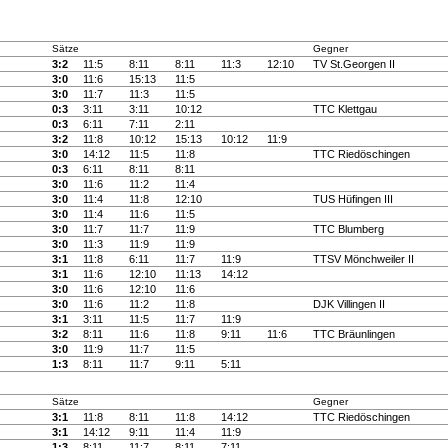
Sätze
Gegner
3:2
11:5
8:11
8:11
11:3
12:10
TV St.Georgen II
3:0
11:6
15:13
11:5
3:0
11:7
11:3
11:5
0:3
3:11
3:11
10:12
TTC Klettgau
0:3
6:11
7:11
2:11
3:2
11:8
10:12
15:13
10:12
11:9
3:0
14:12
11:5
11:8
TTC Riedöschingen
0:3
6:11
8:11
8:11
3:0
11:6
11:2
11:4
3:0
11:4
11:8
12:10
TUS Hüfingen III
3:0
11:4
11:6
11:5
3:0
11:7
11:7
11:9
TTC Blumberg
3:0
11:3
11:9
11:9
3:1
11:8
6:11
11:7
11:9
TTSV Mönchweiler II
3:1
11:6
12:10
11:13
14:12
3:0
11:6
12:10
11:6
3:0
11:6
11:2
11:8
DJK Villingen II
3:1
3:11
11:5
11:7
11:9
3:2
8:11
11:6
11:8
9:11
11:6
TTC Bräunlingen
3:0
11:9
11:7
11:5
1:3
8:11
11:7
9:11
5:11
Sätze
Gegner
3:1
11:8
8:11
11:8
14:12
TTC Riedöschingen
3:1
14:12
9:11
11:4
11:9
1:3
8:11
11:7
8:11
7:11