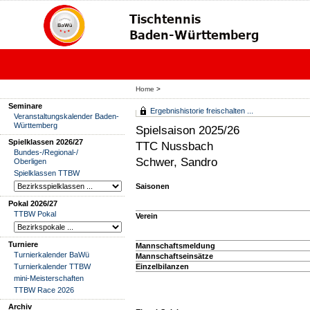
Home
>
Seminare
Ergebnishistorie freischalten ...
Veranstaltungskalender Baden-
Württemberg
Spielsaison 2025/26
Spielklassen 2026/27
TTC Nussbach
Bundes-/Regional-/
Schwer, Sandro
Oberligen
Spielklassen TTBW
Saisonen
Pokal 2026/27
TTBW Pokal
Verein
Turniere
Mannschaftsmeldung
Turnierkalender BaWü
Mannschaftseinsätze
Turnierkalender TTBW
Einzelbilanzen
mini-Meisterschaften
TTBW Race 2026
Archiv