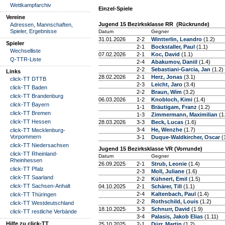
Wettkampfarchiv
Einzel-Spiele
Vereine
Jugend 15 Bezirksklasse RR (Rückrunde)
Adressen, Mannschaften,
Spieler, Ergebnisse
Datum
Gegner
31.01.2026
2-2
Wintterlin, Leandro
(1.2)
Spieler
2-1
Bockstaller, Paul
(1.1)
Wechselliste
07.02.2026
2-1
Koc, David
(1.1)
Q-TTR-Liste
2-4
Abakumov, Daniil
(1.4)
2-2
Sebastiani-Garcia, Jan
(1.2)
Links
28.02.2026
2-1
Herz, Jonas
(3.1)
click-TT DTTB
2-3
Leicht, Jaro
(3.4)
click-TT Baden
2-2
Braun, Wim
(3.2)
click-TT Brandenburg
06.03.2026
1-2
Knobloch, Kimi
(1.4)
click-TT Bayern
1-1
Bräutigam, Franz
(1.2)
click-TT Bremen
1-3
Zimmermann, Maximilian
(1
click-TT Hessen
28.03.2026
3-3
Beck, Lucas
(1.6)
3-4
He, Wenzhe
(1.7)
click-TT Mecklenburg-
Vorpommern
3-1
Duque-Waldkircher, Oscar
(
click-TT Niedersachsen
Jugend 15 Bezirksklasse VR (Vorrunde)
click-TT Rheinland-
Datum
Gegner
Rheinhessen
26.09.2025
2-1
Strub, Leonie
(1.4)
click-TT Pfalz
2-3
Moll, Juliane
(1.6)
click-TT Saarland
2-2
Kühnert, Emil
(1.5)
click-TT Sachsen-Anhalt
04.10.2025
2-1
Schärer, Till
(1.1)
2-4
Kaltenbach, Paul
(1.4)
click-TT Thüringen
2-2
Rothschild, Louis
(1.2)
click-TT Westdeutschland
18.10.2025
3-3
Schnurr, David
(1.9)
click-TT restliche Verbände
3-4
Palasis, Jakob Elias
(1.11)
Hilfe zu click-TT
25.10.2025
2-1
Dürr, Martin
(1.2)