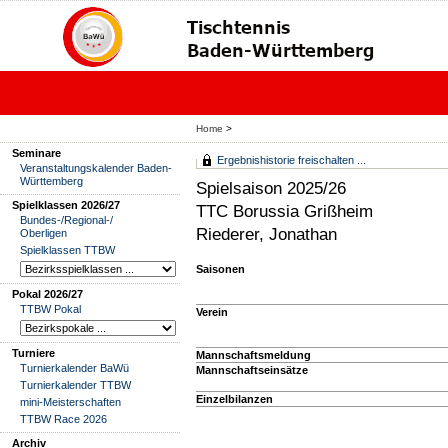
Home
>
Seminare
Ergebnishistorie freischalten ...
Veranstaltungskalender Baden-
Württemberg
Spielsaison 2025/26
Spielklassen 2026/27
TTC Borussia Grißheim
Bundes-/Regional-/
Riederer, Jonathan
Oberligen
Spielklassen TTBW
Saisonen
Pokal 2026/27
TTBW Pokal
Verein
Turniere
Mannschaftsmeldung
Turnierkalender BaWü
Mannschaftseinsätze
Turnierkalender TTBW
Einzelbilanzen
mini-Meisterschaften
TTBW Race 2026
Archiv