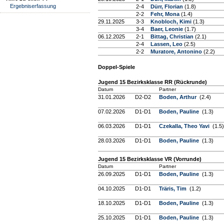
Ergebniserfassung
2-4
Dürr, Florian
(1.8)
2-2
Fehr, Mona
(1.4)
29.11.2025
3-3
Knobloch, Kimi
(1.3)
3-4
Baer, Leonie
(1.7)
06.12.2025
2-1
Bittag, Christian
(2.1)
2-4
Lassen, Leo
(2.5)
2-2
Muratore, Antonino
(2.2)
Doppel-Spiele
Jugend 15 Bezirksklasse RR (Rückrunde)
Datum
Partner
31.01.2026
D2-D2
Boden, Arthur
(2.4)
07.02.2026
D1-D1
Boden, Pauline
(1.3)
06.03.2026
D1-D1
Czekalla, Theo Yavi
(1.5)
28.03.2026
D1-D1
Boden, Pauline
(1.3)
Jugend 15 Bezirksklasse VR (Vorrunde)
Datum
Partner
26.09.2025
D1-D1
Boden, Pauline
(1.3)
04.10.2025
D1-D1
Träris, Tim
(1.2)
18.10.2025
D1-D1
Boden, Pauline
(1.3)
25.10.2025
D1-D1
Boden, Pauline
(1.3)