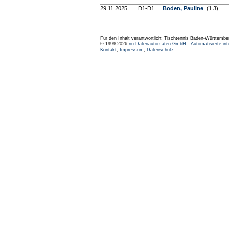
29.11.2025
D1-D1
Boden, Pauline
(1.3)
Für den Inhalt verantwortlich: Tischtennis Baden-Württembe
© 1999-2026
nu Datenautomaten GmbH - Automatisierte int
Kontakt
,
Impressum
,
Datenschutz