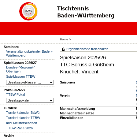
Home
>
Seminare
Ergebnishistorie freischalten ...
Veranstaltungskalender Baden-
Württemberg
Spielsaison 2025/26
Spielklassen 2026/27
TTC Borussia Grißheim
Bundes-/Regional-/
Knuchel, Vincent
Oberligen
Spielklassen TTBW
Saisonen
Pokal 2026/27
TTBW Pokal
Verein
Turniere
Mannschaftsmeldung
Turnierkalender BaWü
Mannschaftseinsätze
Turnierkalender TTBW
Einzelbilanzen
mini-Meisterschaften
TTBW Race 2026
Archiv