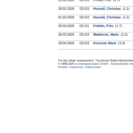
21.02.2026
D3-D3
Fröhlin, Fritz (1.7)
28.02.2026
D3-D3
Hunold, Christian
(1.2)
01.03.2026
D3-D3
Hunold, Christian
(1.2)
20.03.2026
D2-D1
Fröhlin, Fritz
(1.7)
28.03.2026
D3-D3
Malekovic, Mario
(2.2)
18.04.2026
D3-D3
Knuchel, Marie
(3.3)
Für den Inhalt verantwortlich: Tischtennis Baden-Württembe
© 1999-2026
nu Datenautomaten GmbH - Automatisierte int
Kontakt
,
Impressum
,
Datenschutz