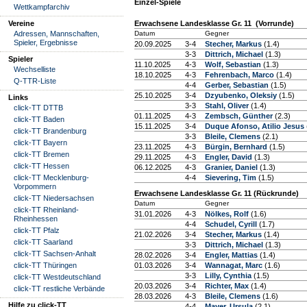
Einzel-Spiele
Wettkampfarchiv
Vereine
Erwachsene Landesklasse Gr. 11 (Vorrunde)
Adressen, Mannschaften,
Datum
Gegner
Spieler, Ergebnisse
20.09.2025
3-4
Stecher, Markus
(1.4)
3-3
Dittrich, Michael
(1.3)
Spieler
11.10.2025
4-3
Wolf, Sebastian
(1.3)
Wechselliste
18.10.2025
4-3
Fehrenbach, Marco
(1.4)
Q-TTR-Liste
4-4
Gerber, Sebastian
(1.5)
25.10.2025
3-4
Dzyubenko, Oleksiy
(1.5)
Links
3-3
Stahl, Oliver
(1.4)
click-TT DTTB
01.11.2025
4-3
Zembsch, Günther
(2.3)
click-TT Baden
15.11.2025
3-4
Duque Afonso, Atilio Jesus
click-TT Brandenburg
3-3
Bleile, Clemens
(2.1)
click-TT Bayern
23.11.2025
4-3
Bürgin, Bernhard
(1.5)
click-TT Bremen
29.11.2025
4-3
Engler, David
(1.3)
click-TT Hessen
06.12.2025
4-3
Granier, Daniel
(1.3)
click-TT Mecklenburg-
4-4
Sievering, Tim
(1.5)
Vorpommern
Erwachsene Landesklasse Gr. 11 (Rückrunde)
click-TT Niedersachsen
Datum
Gegner
click-TT Rheinland-
31.01.2026
4-3
Nölkes, Rolf
(1.6)
Rheinhessen
4-4
Schudel, Cyrill
(1.7)
click-TT Pfalz
21.02.2026
3-4
Stecher, Markus
(1.4)
click-TT Saarland
3-3
Dittrich, Michael
(1.3)
click-TT Sachsen-Anhalt
28.02.2026
3-4
Engler, Mattias
(1.4)
click-TT Thüringen
01.03.2026
3-4
Wannagat, Marc
(1.6)
3-3
Lilly, Cynthia
(1.5)
click-TT Westdeutschland
20.03.2026
3-4
Richter, Max
(1.4)
click-TT restliche Verbände
28.03.2026
4-3
Bleile, Clemens
(1.6)
Hilfe zu click-TT
4-4
Mayer, Ursula
(2.1)