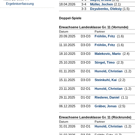
Ergebniserfassung
18.04.2026
3-4
Müller, Jochen
(2.1)
3-3
Dzyubenko, Oleksiy
(1.5)
Doppel-Spiele
Erwachsene Landesklasse Gr. 11 (Vorrunde)
Datum
Partner
20.09.2025
D3-D3
Fröhlin, Fritz
(1.6)
11.10.2025
D3-D3
Fröhlin, Fritz
(1.6)
18.10.2025
D3-D3
Malekovic, Mario
(2.4)
25.10.2025
D3-D3
Sörgel, Timo
(2.3)
01.11.2025
D2-D1
Hunold, Christian
(1.2)
15.11.2025
D3-D3
Steinkuhl, Kai
(2.2)
23.11.2025
D2-D1
Hunold, Christian
(1.2)
29.11.2025
D1-D2
Riederer, Daniel
(1.1)
06.12.2025
D3-D3
Gräber, Jonas
(2.5)
Erwachsene Landesklasse Gr. 11 (Rückrunde)
Datum
Partner
31.01.2026
D2-D1
Hunold, Christian
(1.2)