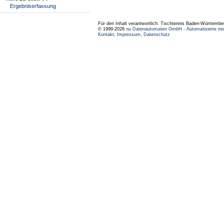
Ergebniserfassung
Für den Inhalt verantwortlich: Tischtennis Baden-Württembe
© 1999-2026
nu Datenautomaten GmbH - Automatisierte int
Kontakt
,
Impressum
,
Datenschutz