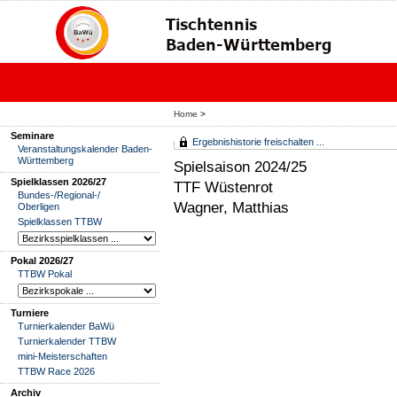
Home
>
Seminare
Ergebnishistorie freischalten ...
Veranstaltungskalender Baden-
Württemberg
Spielsaison 2024/25
Spielklassen 2026/27
TTF Wüstenrot
Bundes-/Regional-/
Wagner, Matthias
Oberligen
Spielklassen TTBW
Pokal 2026/27
TTBW Pokal
Turniere
Turnierkalender BaWü
Turnierkalender TTBW
mini-Meisterschaften
TTBW Race 2026
Archiv