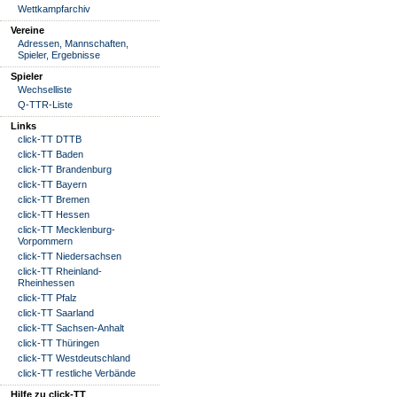
Wettkampfarchiv
Vereine
Adressen, Mannschaften,
Spieler, Ergebnisse
Spieler
Wechselliste
Q-TTR-Liste
Links
click-TT DTTB
click-TT Baden
click-TT Brandenburg
click-TT Bayern
click-TT Bremen
click-TT Hessen
click-TT Mecklenburg-
Vorpommern
click-TT Niedersachsen
click-TT Rheinland-
Rheinhessen
click-TT Pfalz
click-TT Saarland
click-TT Sachsen-Anhalt
click-TT Thüringen
click-TT Westdeutschland
click-TT restliche Verbände
Hilfe zu click-TT