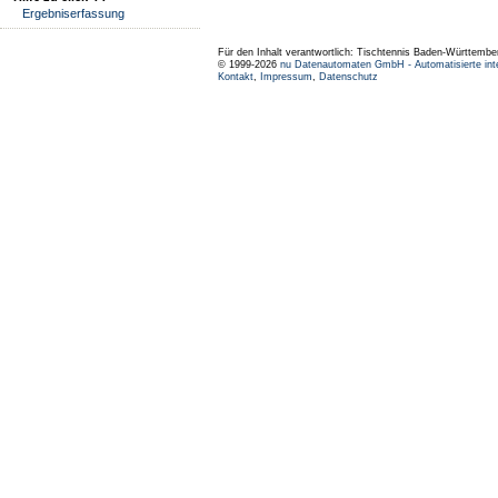
Ergebniserfassung
Für den Inhalt verantwortlich: Tischtennis Baden-Württembe
© 1999-2026
nu Datenautomaten GmbH - Automatisierte int
Kontakt
,
Impressum
,
Datenschutz