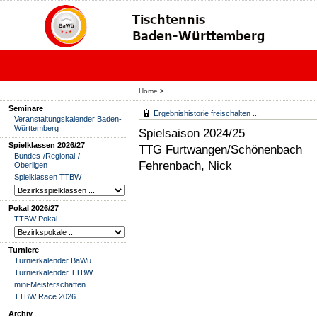
Home
>
Seminare
Ergebnishistorie freischalten ...
Veranstaltungskalender Baden-
Württemberg
Spielsaison 2024/25
Spielklassen 2026/27
TTG Furtwangen/Schönenbach
Bundes-/Regional-/
Fehrenbach, Nick
Oberligen
Spielklassen TTBW
Pokal 2026/27
TTBW Pokal
Turniere
Turnierkalender BaWü
Turnierkalender TTBW
mini-Meisterschaften
TTBW Race 2026
Archiv