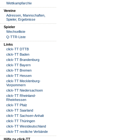
Wettkampfarchiv
Vereine
Adressen, Mannschaften,
Spieler, Ergebnisse
Spieler
Wechselliste
Q-TTR-Liste
Links
click-TT DTTB
click-TT Baden
click-TT Brandenburg
click-TT Bayern
click-TT Bremen
click-TT Hessen
click-TT Mecklenburg-
Vorpommern
click-TT Niedersachsen
click-TT Rheinland-
Rheinhessen
click-TT Pfalz
click-TT Saarland
click-TT Sachsen-Anhalt
click-TT Thüringen
click-TT Westdeutschland
click-TT restliche Verbände
Hilfe zu click-TT