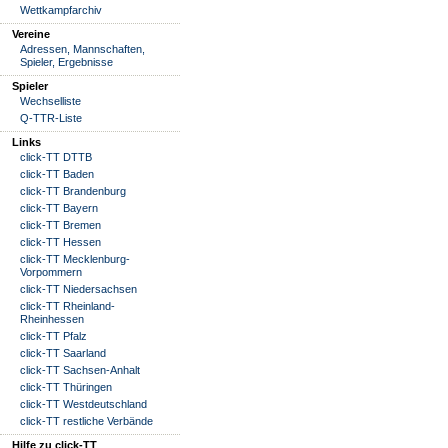
Wettkampfarchiv
Vereine
Adressen, Mannschaften,
Spieler, Ergebnisse
Spieler
Wechselliste
Q-TTR-Liste
Links
click-TT DTTB
click-TT Baden
click-TT Brandenburg
click-TT Bayern
click-TT Bremen
click-TT Hessen
click-TT Mecklenburg-
Vorpommern
click-TT Niedersachsen
click-TT Rheinland-
Rheinhessen
click-TT Pfalz
click-TT Saarland
click-TT Sachsen-Anhalt
click-TT Thüringen
click-TT Westdeutschland
click-TT restliche Verbände
Hilfe zu click-TT