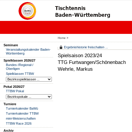
Home
>
Seminare
Ergebnishistorie freischalten ...
Veranstaltungskalender Baden-
Württemberg
Spielsaison 2023/24
Spielklassen 2026/27
TTG Furtwangen/Schönenbach
Bundes-/Regional-/
Wehrle, Markus
Oberligen
Spielklassen TTBW
Pokal 2026/27
TTBW Pokal
Turniere
Turnierkalender BaWü
Turnierkalender TTBW
mini-Meisterschaften
TTBW Race 2026
Archiv