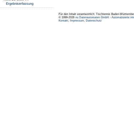
Ergebniserfassung
Für den Inhalt verantwortlich: Tischtennis Baden-Württembe
© 1999-2026
nu Datenautomaten GmbH - Automatisierte int
Kontakt
,
Impressum
,
Datenschutz