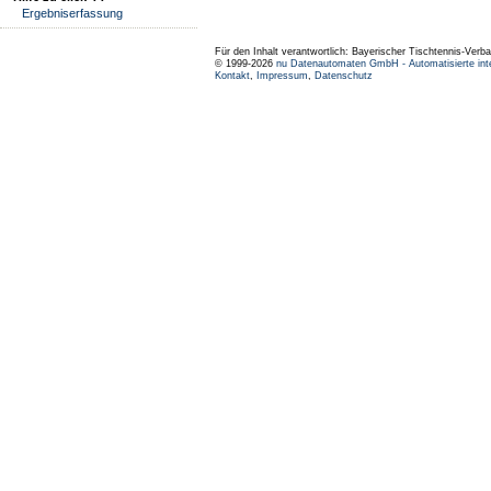
Ergebniserfassung
Für den Inhalt verantwortlich: Bayerischer Tischtennis-Verba
© 1999-2026
nu Datenautomaten GmbH - Automatisierte int
Kontakt
,
Impressum
,
Datenschutz