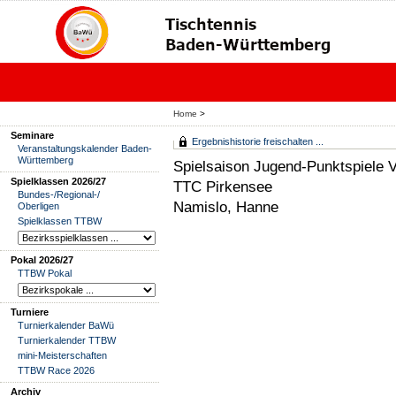
Home
>
Seminare
Ergebnishistorie freischalten ...
Veranstaltungskalender Baden-
Württemberg
Spielsaison Jugend-Punktspiele 
Spielklassen 2026/27
TTC Pirkensee
Bundes-/Regional-/
Namislo, Hanne
Oberligen
Spielklassen TTBW
Pokal 2026/27
TTBW Pokal
Turniere
Turnierkalender BaWü
Turnierkalender TTBW
mini-Meisterschaften
TTBW Race 2026
Archiv