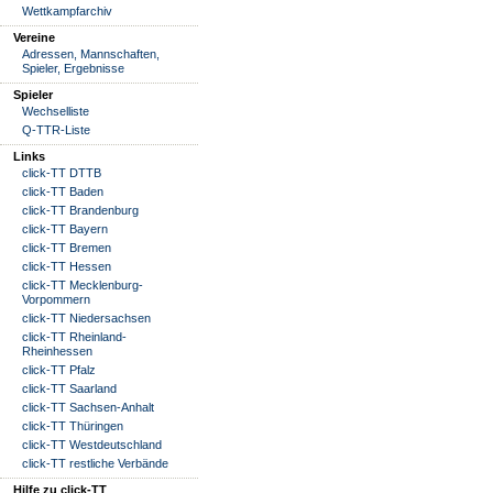
Wettkampfarchiv
Vereine
Adressen, Mannschaften,
Spieler, Ergebnisse
Spieler
Wechselliste
Q-TTR-Liste
Links
click-TT DTTB
click-TT Baden
click-TT Brandenburg
click-TT Bayern
click-TT Bremen
click-TT Hessen
click-TT Mecklenburg-
Vorpommern
click-TT Niedersachsen
click-TT Rheinland-
Rheinhessen
click-TT Pfalz
click-TT Saarland
click-TT Sachsen-Anhalt
click-TT Thüringen
click-TT Westdeutschland
click-TT restliche Verbände
Hilfe zu click-TT