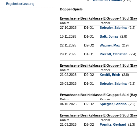
Ergebniserfassung
Doppel-Spiele
Erwachsene Bezirksklasse E Gruppe 4 Süd (Baye
Datum
Partner
27.10.2025
D1-D1
Spiegler, Sabrina
(2.2)
15.11.2025
D1-D1
Balk, Jonas
(2.8)
22.11.2025
D2-D2
Wagner, Max
(2.9)
29.11.2025
D1-D1
Prechtl, Christian
(2.4)
Erwachsene Bezirksklasse E Gruppe 4 Süd (Bay
Datum
Partner
21.02.2026
D2-D2
Kneißl, Erich
(2.8)
26.03.2026
D1-D1
Spiegler, Sabrina
(2.2)
Erwachsene Bezirksklasse E Gruppe 6 Süd (Baye
Datum
Partner
04.10.2025
D2-D2
Spiegler, Sabrina
(2.2)
Erwachsene Bezirksklasse E Gruppe 6 Süd (Bay
Datum
Partner
21.03.2026
D2-D2
Pornitz, Gerhard
(1.3)