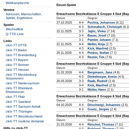
Wettkampfarchiv
Einzel-Spiele
Vereine
Erwachsene Bezirksklasse E Gruppe 4 Süd (Baye
Adressen, Mannschaften,
Spieler, Ergebnisse
Datum
Gegner
27.10.2025
4-4
Puchta, Johannes
(6.11)
Spieler
4-3
Schmalisch, Christoph
(6.1
Wechselliste
15.11.2025
3-3
Jajtic, Vinko
(7.14)
Q-TTR-Liste
3-4
Bauer, Josef
(7.15)
3-1
Pamler, Johann
(7.1)
Links
22.11.2025
4-4
Meller, Anja
(2.7)
click-TT DTTB
4-3
Kick, Manfred
(2.5)
click-TT Baden
29.11.2025
4-4
Probst, Stefan
(7.7)
click-TT Brandenburg
4-3
Rester, Tim
(7.6)
click-TT Bayern
Erwachsene Bezirksklasse E Gruppe 4 Süd (Bay
click-TT Bremen
Datum
Gegner
click-TT Hessen
21.02.2026
4-4
Bergmann, Jana
(4.6)
click-TT Mecklenburg-
4-3
Dinkelmeyer, Armin
(4.5)
Vorpommern
26.03.2026
3-3
Raab, Rudolf
(2.4)
click-TT Niedersachsen
3-4
Kick, Manfred
(2.5)
click-TT Rheinland-
3-1
Müller, Hans
(2.1)
Rheinhessen
Erwachsene Bezirksklasse E Gruppe 6 Süd (Baye
click-TT Pfalz
Datum
Gegner
click-TT Saarland
04.10.2025
4-4
Dirschwigl, Johannes
(2.5)
click-TT Sachsen-Anhalt
4-3
Goetz, Jürgen
(2.4)
click-TT Thüringen
Erwachsene Bezirksklasse E Gruppe 6 Süd (Bay
click-TT Westdeutschland
Datum
Gegner
click-TT restliche Verbände
21.03.2026
4-4
Ritschel, Thomas
(7.11)
Hilfe zu click-TT
4-3
Ruhland, Thomas
(7.10)