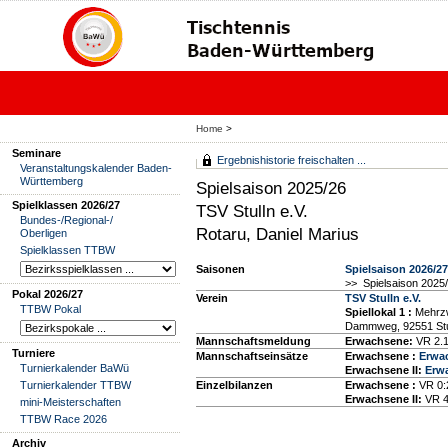
Home
>
Seminare
Ergebnishistorie freischalten ...
Veranstaltungskalender Baden-
Württemberg
Spielsaison 2025/26
Spielklassen 2026/27
TSV Stulln e.V.
Bundes-/Regional-/
Rotaru, Daniel Marius
Oberligen
Spielklassen TTBW
Saisonen
Spielsaison 2026/27
>> Spielsaison 2025
Pokal 2026/27
Verein
TSV Stulln e.V.
TTBW Pokal
Spiellokal 1
:
Mehrzw
Dammweg, 92551 Stu
Mannschaftsmeldung
Erwachsene:
VR 2.1
Turniere
Mannschaftseinsätze
Erwachsene :
Erwac
Turnierkalender BaWü
Erwachsene II:
Erwa
Turnierkalender TTBW
Einzelbilanzen
Erwachsene :
VR 0:
Erwachsene II:
VR 4
mini-Meisterschaften
TTBW Race 2026
Archiv