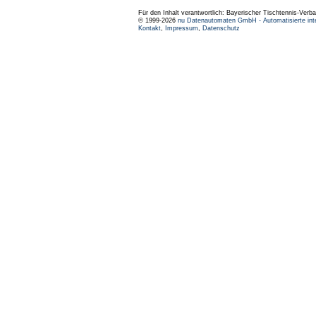
Für den Inhalt verantwortlich: Bayerischer Tischtennis-Verba
© 1999-2026
nu Datenautomaten GmbH - Automatisierte int
Kontakt
,
Impressum
,
Datenschutz