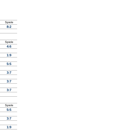
Spiele
8:2
Spiele
4:6
1:9
5:5
3:7
3:7
3:7
Spiele
5:5
3:7
1:9