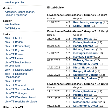
Wettkampfarchiv
Einzel-Spiele
Vereine
Adressen, Mannschaften,
Spieler, Ergebnisse
Erwachsene Bezirksklasse C Gruppe 6 LA West 
Datum
Gegner
Spieler
13.10.2025
4-3
Kalechstein, Wolfgang
(2.3
Wechselliste
4-4
Saller, Robert
(2.6)
Q-TTR-Liste
Erwachsene Bezirksklasse C Gruppe 7 LA Ost (
Links
Datum
Gegner
click-TT DTTB
23.09.2025
1-2
Pfeiffer, Tobias
(2.2)
click-TT Baden
1-1
Pollner, Korbinian
(2.1)
03.10.2025
1-2
Hanke, Thomas
(2.3)
click-TT Brandenburg
1-1
Pritsch, Bernhard
(2.2)
click-TT Bayern
17.10.2025
1-2
Geltinger, Gerhard
(1.3)
click-TT Bremen
1-1
Karman, Besher
(1.1)
click-TT Hessen
04.11.2025
1-2
Webeck, Florian
(2.2)
click-TT Mecklenburg-
1-1
Lüttmerding, Dieter
(2.1)
Vorpommern
14.11.2025
1-2
Kletzl, Hubert
(2.2)
click-TT Niedersachsen
1-1
Krieger, Manfred
(2.1)
click-TT Rheinland-
18.11.2025
1-2
Staudacher, Johann
(3.2)
Rheinhessen
1-1
Schindler, Andreas
(3.1)
click-TT Pfalz
Erwachsene Bezirksklasse C Gruppe 7 LA Ost (
click-TT Saarland
Datum
Gegner
click-TT Sachsen-Anhalt
14.01.2026
2-1
Pollner, Korbinian
(2.1)
click-TT Thüringen
2-2
Pfeiffer, Tobias
(2.2)
click-TT Westdeutschland
20.01.2026
1-2
Pritsch, Bernhard
(2.2)
click-TT restliche Verbände
1-1
Metschnabl, Helmut
(2.1)
06.02.2026
2-1
Lüttmerding, Dieter
(2.1)
Hilfe zu click-TT