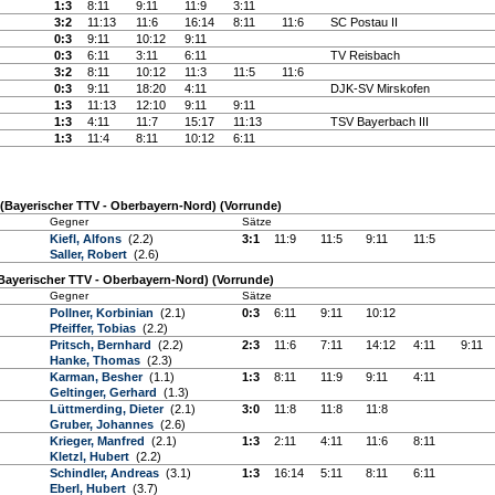
1:3
8:11
9:11
11:9
3:11
3:2
11:13
11:6
16:14
8:11
11:6
SC Postau II
0:3
9:11
10:12
9:11
0:3
6:11
3:11
6:11
TV Reisbach
3:2
8:11
10:12
11:3
11:5
11:6
0:3
9:11
18:20
4:11
DJK-SV Mirskofen
1:3
11:13
12:10
9:11
9:11
1:3
4:11
11:7
15:17
11:13
TSV Bayerbach III
1:3
11:4
8:11
10:12
6:11
(Bayerischer TTV - Oberbayern-Nord) (Vorrunde)
Gegner
Sätze
Kiefl, Alfons
(2.2)
3:1
11:9
11:5
9:11
11:5
Saller, Robert
(2.6)
Bayerischer TTV - Oberbayern-Nord) (Vorrunde)
Gegner
Sätze
Pollner, Korbinian
(2.1)
0:3
6:11
9:11
10:12
Pfeiffer, Tobias
(2.2)
Pritsch, Bernhard
(2.2)
2:3
11:6
7:11
14:12
4:11
9:11
Hanke, Thomas
(2.3)
Karman, Besher
(1.1)
1:3
8:11
11:9
9:11
4:11
Geltinger, Gerhard
(1.3)
Lüttmerding, Dieter
(2.1)
3:0
11:8
11:8
11:8
Gruber, Johannes
(2.6)
Krieger, Manfred
(2.1)
1:3
2:11
4:11
11:6
8:11
Kletzl, Hubert
(2.2)
Schindler, Andreas
(3.1)
1:3
16:14
5:11
8:11
6:11
Eberl, Hubert
(3.7)