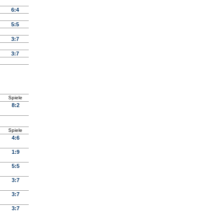
6:4
5:5
3:7
3:7
Spiele
8:2
Spiele
4:6
1:9
5:5
3:7
3:7
3:7