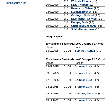
2-2
Webeck, Florian
(2.2)
Ergebniserfassung
10.02.2026
2-1
Kletzl, Hubert
(2.2)
2-2
Kammerer, Tobias
(2.3)
24.02.2026
2-1
Karman, Besher
(1.1)
2-2
Geltinger, Gerhard
(1.3)
03.03.2026
2-1
Nachtmann, Günther
(1.1)
2-2
Dumps, Tanja
(1.2)
19.03.2026
2-1
Staudacher, Johann
(3.1)
2-2
Schindler, Andreas
(3.2)
Doppel-Spiele
Erwachsene Bezirksklasse C Gruppe 6 LA West 
Datum
Partner
13.10.2025
D1-D1
Bernardi, Adrian
(3.1)
Erwachsene Bezirksklasse C Gruppe 7 LA Ost (
Datum
Partner
23.09.2025
D1-D1
Brunner, Luca
(4.2)
03.10.2025
D1-D1
Brunner, Luca
(4.2)
17.10.2025
D1-D1
Brunner, Luca
(4.2)
04.11.2025
D1-D1
Brunner, Luca
(4.2)
14.11.2025
D1-D1
Jawurek, Andreas
(5.2)
18.11.2025
D1-D1
Brunner, Luca
(4.2)