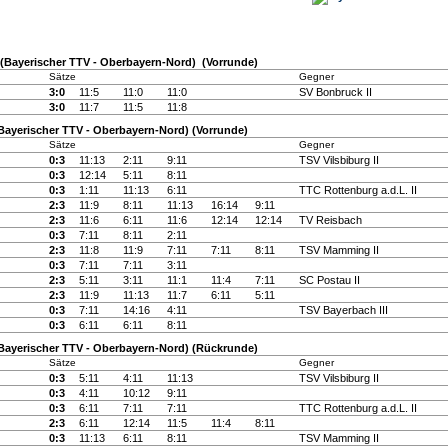
(Bayerischer TTV - Oberbayern-Nord) (Vorrunde)
Sätze
Gegner
)
3:0
11:5
11:0
11:0
SV Bonbruck II
3:0
11:7
11:5
11:8
Bayerischer TTV - Oberbayern-Nord) (Vorrunde)
Sätze
Gegner
0:3
11:13
2:11
9:11
TSV Vilsbiburg II
0:3
12:14
5:11
8:11
0:3
1:11
11:13
6:11
TTC Rottenburg a.d.L. II
2:3
11:9
8:11
11:13
16:14
9:11
2:3
11:6
6:11
11:6
12:14
12:14
TV Reisbach
0:3
7:11
8:11
2:11
2:3
11:8
11:9
7:11
7:11
8:11
TSV Mamming II
0:3
7:11
7:11
3:11
2:3
5:11
3:11
11:1
11:4
7:11
SC Postau II
2:3
11:9
11:13
11:7
6:11
5:11
0:3
7:11
14:16
4:11
TSV Bayerbach III
0:3
6:11
6:11
8:11
Bayerischer TTV - Oberbayern-Nord) (Rückrunde)
Sätze
Gegner
0:3
5:11
4:11
11:13
TSV Vilsbiburg II
0:3
4:11
10:12
9:11
0:3
6:11
7:11
7:11
TTC Rottenburg a.d.L. II
2:3
6:11
12:14
11:5
11:4
8:11
0:3
11:13
6:11
8:11
TSV Mamming II