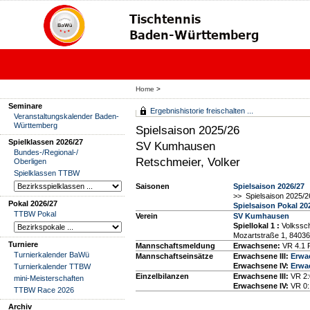
Home
>
Seminare
Ergebnishistorie freischalten ...
Veranstaltungskalender Baden-
Württemberg
Spielsaison 2025/26
Spielklassen 2026/27
SV Kumhausen
Bundes-/Regional-/
Retschmeier, Volker
Oberligen
Spielklassen TTBW
Saisonen
Spielsaison 2026/27
>> Spielsaison 2025/2
Pokal 2026/27
Spielsaison Pokal 20
TTBW Pokal
Verein
SV Kumhausen
Spiellokal 1
:
Volkssch
Mozartstraße 1, 8403
Turniere
Mannschaftsmeldung
Erwachsene:
VR 4.1 
Turnierkalender BaWü
Mannschaftseinsätze
Erwachsene III:
Erwa
Erwachsene IV:
Erwa
Turnierkalender TTBW
Einzelbilanzen
Erwachsene III:
VR 2:
mini-Meisterschaften
Erwachsene IV:
VR 0:
TTBW Race 2026
Archiv