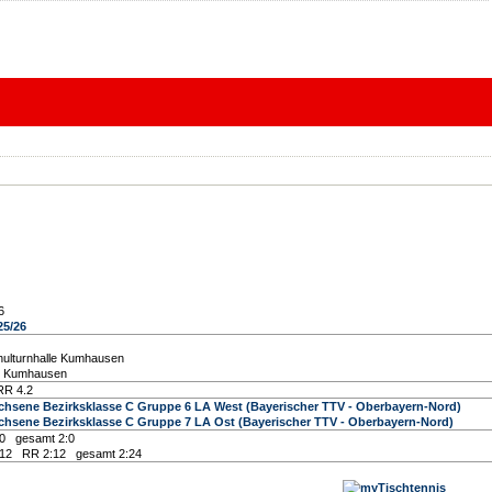
6
25/26
ulturnhalle Kumhausen
6 Kumhausen
RR 4.2
chsene Bezirksklasse C Gruppe 6 LA West (Bayerischer TTV - Oberbayern-Nord)
chsene Bezirksklasse C Gruppe 7 LA Ost (Bayerischer TTV - Oberbayern-Nord)
0 gesamt 2:0
12 RR 2:12 gesamt 2:24