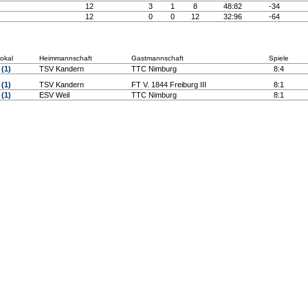
12
3
1
8
48:82
-34
12
0
0
12
32:96
-64
lokal
Heimmannschaft
Gastmannschaft
Spiele
(1)
TSV Kandern
TTC Nimburg
8:4
(1)
TSV Kandern
FT V. 1844 Freiburg III
8:1
(1)
ESV Weil
TTC Nimburg
8:1