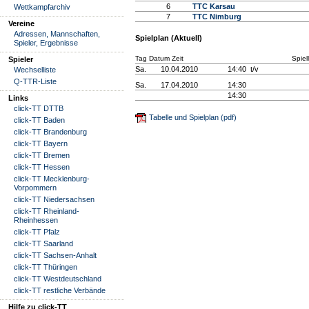
6
TTC Karsau
Wettkampfarchiv
7
TTC Nimburg
Vereine
Adressen, Mannschaften,
Spielplan (Aktuell)
Spieler, Ergebnisse
Tag Datum Zeit
Spiel
Spieler
Sa.
10.04.2010
14:40 t/v
Wechselliste
Q-TTR-Liste
Sa.
17.04.2010
14:30
14:30
Links
click-TT DTTB
Tabelle und Spielplan (pdf)
click-TT Baden
click-TT Brandenburg
click-TT Bayern
click-TT Bremen
click-TT Hessen
click-TT Mecklenburg-
Vorpommern
click-TT Niedersachsen
click-TT Rheinland-
Rheinhessen
click-TT Pfalz
click-TT Saarland
click-TT Sachsen-Anhalt
click-TT Thüringen
click-TT Westdeutschland
click-TT restliche Verbände
Hilfe zu click-TT