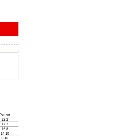
Punkte
22:2
17:7
16:8
14:10
8:16