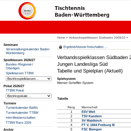
Home
>
Verbandsspielklassen Südbaden 2009/10
>
Seminare
Ergebnishistorie freischalten ...
Veranstaltungskalender Baden-
Württemberg
Verbandsspielklassen Südbaden 
Spielklassen 2026/27
Jungen Landesliga Süd
Bundes-/Regional-/
Oberligen
Tabelle und Spielplan (Aktuell)
Spielklassen TTBW
Spielsystem
Werner-Scheffler-System
Pokal 2026/27
TTBW Pokal
Tabelle
Turniere
Rang
Mannschaft
Turnierkalender BaWü
1
ESV Weil
Turnierkalender TTBW
2
TSV Kandern
mini-Meisterschaften
3
SV Waldkirch
TTBW Race 2026
4
FT V. 1844 Freiburg III
5
FSC Biengen
Archiv