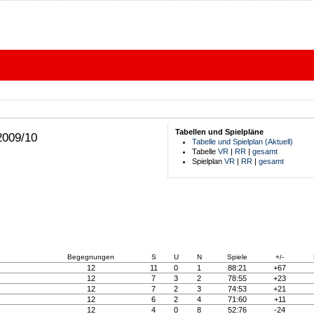
Tabellen und Spielpläne
2009/10
Tabelle und Spielplan (Aktuell)
Tabelle
VR
|
RR
|
gesamt
Spielplan
VR
|
RR
|
gesamt
Begegnungen
S
U
N
Spiele
+/-
12
11
0
1
88:21
+67
12
7
3
2
78:55
+23
12
7
2
3
74:53
+21
12
6
2
4
71:60
+11
12
4
0
8
52:76
-24