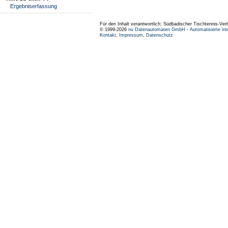
Ergebniserfassung
Für den Inhalt verantwortlich: Südbadischer Tischtennis-Ver
© 1999-2026
nu Datenautomaten GmbH - Automatisierte int
Kontakt
,
Impressum
,
Datenschutz