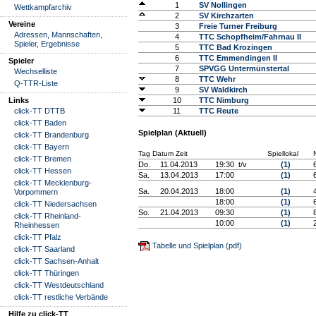
1
SV Nollingen
Wettkampfarchiv
2
SV Kirchzarten
Vereine
3
Freie Turner Freiburg
Adressen, Mannschaften,
4
TTC Schopfheim/Fahrnau II
Spieler, Ergebnisse
5
TTC Bad Krozingen
6
TTC Emmendingen II
Spieler
7
SPVGG Untermünstertal
Wechselliste
8
TTC Wehr
Q-TTR-Liste
9
SV Waldkirch
Links
10
TTC Nimburg
click-TT DTTB
11
TTC Reute
click-TT Baden
Spielplan (Aktuell)
click-TT Brandenburg
click-TT Bayern
Tag Datum Zeit
Spiellokal
N
click-TT Bremen
Do.
11.04.2013
19:30 t/v
(1)
click-TT Hessen
Sa.
13.04.2013
17:00
(1)
click-TT Mecklenburg-
Sa.
20.04.2013
18:00
(1)
Vorpommern
18:00
(1)
click-TT Niedersachsen
So.
21.04.2013
09:30
(1)
click-TT Rheinland-
10:00
(1)
Rheinhessen
click-TT Pfalz
Tabelle und Spielplan (pdf)
click-TT Saarland
click-TT Sachsen-Anhalt
click-TT Thüringen
click-TT Westdeutschland
click-TT restliche Verbände
Hilfe zu click-TT