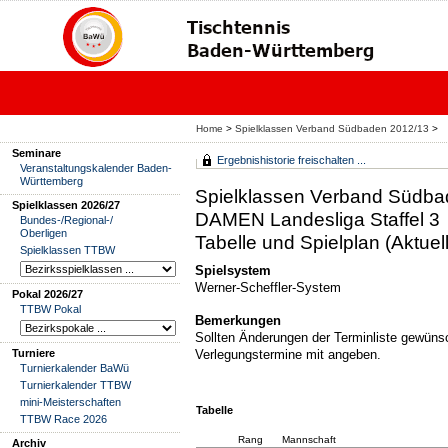
Home
>
Spielklassen Verband Südbaden 2012/13
>
Seminare
Ergebnishistorie freischalten ...
Veranstaltungskalender Baden-
Württemberg
Spielklassen Verband Südba
Spielklassen 2026/27
DAMEN Landesliga Staffel 3
Bundes-/Regional-/
Oberligen
Tabelle und Spielplan (Aktuell
Spielklassen TTBW
Spielsystem
Werner-Scheffler-System
Pokal 2026/27
TTBW Pokal
Bemerkungen
Sollten Änderungen der Terminliste gewünsc
Turniere
Verlegungstermine mit angeben.
Turnierkalender BaWü
Turnierkalender TTBW
mini-Meisterschaften
Tabelle
TTBW Race 2026
Rang
Mannschaft
Archiv