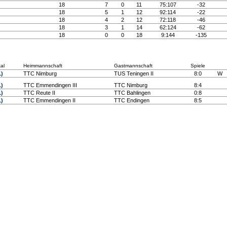
18
7
0
11
75:107
-32
18
5
1
12
92:114
-22
18
4
2
12
72:118
-46
18
3
1
14
62:124
-62
18
0
0
18
9:144
-135
kal
Heimmannschaft
Gastmannschaft
Spiele
1)
TTC Nimburg
TUS Teningen II
8:0
W
1)
TTC Emmendingen III
TTC Nimburg
8:4
1)
TTC Reute II
TTC Bahlingen
0:8
1)
TTC Emmendingen II
TTC Endingen
8:5