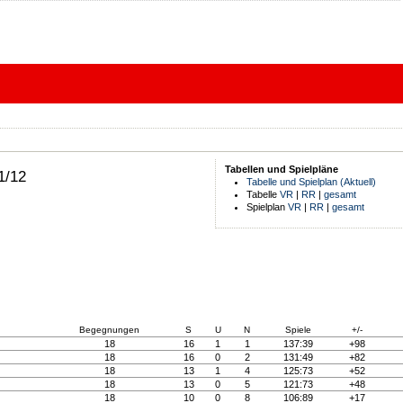
Tabellen und Spielpläne
1/12
Tabelle und Spielplan (Aktuell)
Tabelle
VR
|
RR
|
gesamt
Spielplan
VR
|
RR
|
gesamt
Begegnungen
S
U
N
Spiele
+/-
18
16
1
1
137:39
+98
18
16
0
2
131:49
+82
18
13
1
4
125:73
+52
18
13
0
5
121:73
+48
18
10
0
8
106:89
+17