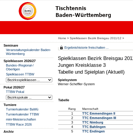
Home
>
Spielklassen Bezirk Breisgau 2011/12
>
Seminare
Ergebnishistorie freischalten ...
Veranstaltungskalender Baden-
Württemberg
Spielklassen Bezirk Breisgau 201
Spielklassen 2026/27
Jungen Kreisklasse 3
Bundes-/Regional-/
Oberligen
Tabelle und Spielplan (Aktuell)
Spielklassen TTBW
Spielsystem
Werner-Scheffler-System
Pokal 2026/27
TTBW Pokal
Tabelle
Turniere
Rang
Mannschaft
Turnierkalender BaWü
1
TTC Emmendingen II
Turnierkalender TTBW
2
TTC Emmendingen III
mini-Meisterschaften
3
TTC Nimburg
TTBW Race 2026
4
TTC Bahlingen
5
TTC Endingen
Archiv