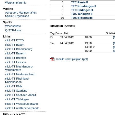
6
TTC Reute II
Wettkampfarchiv
7
TTC Köndringen II
Vereine
8
TTC Endingen II
Adressen, Mannschaften,
9
TUS Teningen II
Spieler, Ergebnisse
10
TUS Bleichheim
Spieler
Spielplan (Aktuell)
Wechselliste
Q-TTR-Liste
Tag Datum Zeit
Spiello
Links
Di.
03.04.2012
18:00
(
click-TT DTTB
Sa.
14.04.2012
13:30
(
click-TT Baden
14:00 v
(
click-TT Brandenburg
15:00
(
click-TT Bayern
click-TT Bremen
Tabelle und Spielplan (pdf)
click-TT Hessen
click-TT Mecklenburg-
Vorpommern
click-TT Niedersachsen
click-TT Rheinland-
Rheinhessen
click-TT Pfalz
click-TT Saarland
click-TT Sachsen-Anhalt
click-TT Thüringen
click-TT Westdeutschland
click-TT restliche Verbände
Hilfe zu click-TT