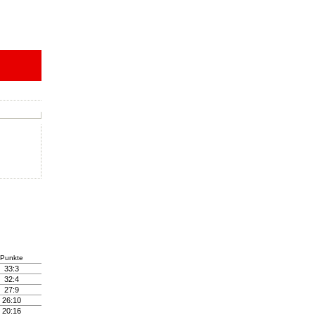
Punkte
33:3
32:4
27:9
26:10
20:16