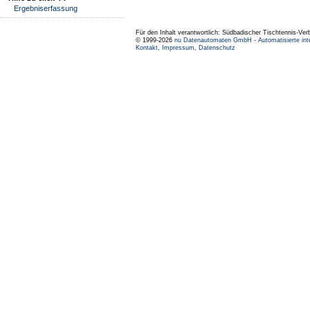
Ergebniserfassung
Für den Inhalt verantwortlich: Südbadischer Tischtennis-Ver
© 1999-2026
nu Datenautomaten GmbH - Automatisierte int
Kontakt
,
Impressum
,
Datenschutz