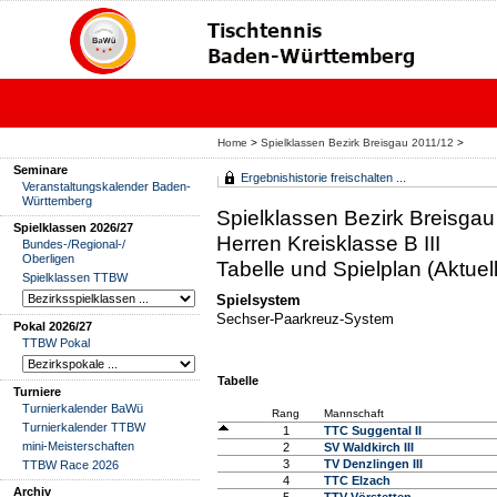
Home
>
Spielklassen Bezirk Breisgau 2011/12
>
Seminare
Ergebnishistorie freischalten ...
Veranstaltungskalender Baden-
Württemberg
Spielklassen Bezirk Breisga
Spielklassen 2026/27
Herren Kreisklasse B III
Bundes-/Regional-/
Oberligen
Tabelle und Spielplan (Aktuell
Spielklassen TTBW
Spielsystem
Sechser-Paarkreuz-System
Pokal 2026/27
TTBW Pokal
Tabelle
Turniere
Turnierkalender BaWü
Rang
Mannschaft
Turnierkalender TTBW
1
TTC Suggental II
mini-Meisterschaften
2
SV Waldkirch III
3
TV Denzlingen III
TTBW Race 2026
4
TTC Elzach
Archiv