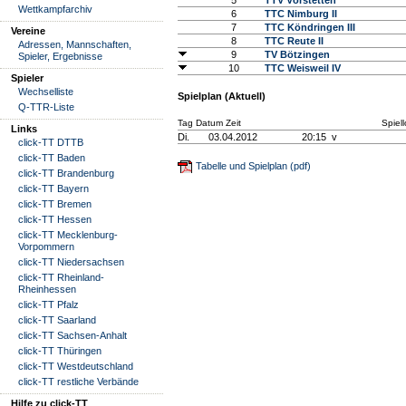
5
TTV Vörstetten
Wettkampfarchiv
6
TTC Nimburg II
7
TTC Köndringen III
Vereine
8
TTC Reute II
Adressen, Mannschaften,
9
TV Bötzingen
Spieler, Ergebnisse
10
TTC Weisweil IV
Spieler
Wechselliste
Spielplan (Aktuell)
Q-TTR-Liste
Tag Datum Zeit
Spiell
Links
Di.
03.04.2012
20:15 v
click-TT DTTB
click-TT Baden
Tabelle und Spielplan (pdf)
click-TT Brandenburg
click-TT Bayern
click-TT Bremen
click-TT Hessen
click-TT Mecklenburg-
Vorpommern
click-TT Niedersachsen
click-TT Rheinland-
Rheinhessen
click-TT Pfalz
click-TT Saarland
click-TT Sachsen-Anhalt
click-TT Thüringen
click-TT Westdeutschland
click-TT restliche Verbände
Hilfe zu click-TT