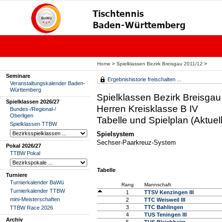
Home
>
Spielklassen Bezirk Breisgau 2011/12
>
Seminare
Ergebnishistorie freischalten ...
Veranstaltungskalender Baden-
Württemberg
Spielklassen Bezirk Breisga
Spielklassen 2026/27
Herren Kreisklasse B IV
Bundes-/Regional-/
Oberligen
Tabelle und Spielplan (Aktuell
Spielklassen TTBW
Spielsystem
Sechser-Paarkreuz-System
Pokal 2026/27
TTBW Pokal
Tabelle
Turniere
Turnierkalender BaWü
Rang
Mannschaft
Turnierkalender TTBW
1
TTSV Kenzingen III
mini-Meisterschaften
2
TTC Weisweil III
3
TTC Bahlingen
TTBW Race 2026
4
TUS Teningen III
Archiv