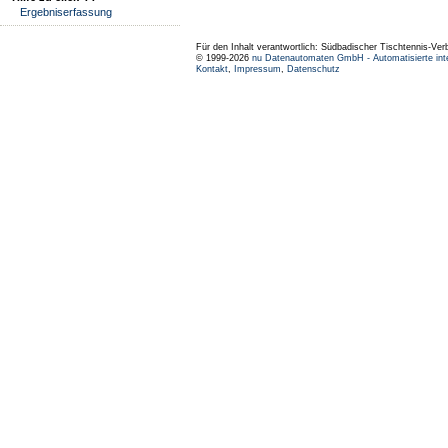
Ergebniserfassung
Für den Inhalt verantwortlich: Südbadischer Tischtennis-Ver
© 1999-2026
nu Datenautomaten GmbH - Automatisierte int
Kontakt
,
Impressum
,
Datenschutz