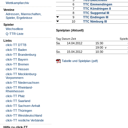
5
TUS Bleichheim
Wettkampfarchiv
6
TTC Emmendingen
7
TTC Köndringen II
Vereine
8
TTC Suggental III
Adressen, Mannschaften,
9
TTC Endingen III
Spieler, Ergebnisse
10
TTC Nimburg III
Spieler
Wechselliste
Spielplan (Aktuell)
Q-TTR-Liste
Tag Datum Zeit
Spiell
Links
Sa.
14.04.2012
15:30
click-TT DTTB
19:00 v
click-TT Baden
So.
15.04.2012
10:30
click-TT Brandenburg
click-TT Bayern
Tabelle und Spielplan (pdf)
click-TT Bremen
click-TT Hessen
click-TT Mecklenburg-
Vorpommern
click-TT Niedersachsen
click-TT Rheinland-
Rheinhessen
click-TT Pfalz
click-TT Saarland
click-TT Sachsen-Anhalt
click-TT Thüringen
click-TT Westdeutschland
click-TT restliche Verbände
Hilfe zu click-TT