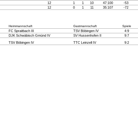
12
1
1
10
47:100
-53
12
0
1
11
35:107
-72
Heimmannschaft
Gastmannschaft
Spiele
FC Spraitbach III
TSV Böbingen IV
4:9
DJK Schwäbisch Gmünd IV
SV Hussenhofen II
9:7
TSV Böbingen IV
TTC Leinzell IV
9:2