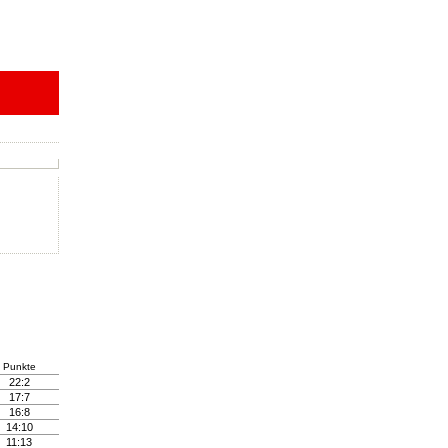
Punkte
22:2
17:7
16:8
14:10
11:13