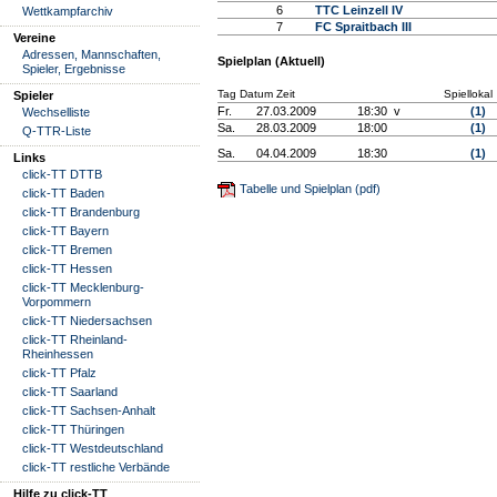
6
TTC Leinzell IV
Wettkampfarchiv
7
FC Spraitbach III
Vereine
Adressen, Mannschaften,
Spielplan (Aktuell)
Spieler, Ergebnisse
Tag Datum Zeit
Spiellokal
Spieler
Fr.
27.03.2009
18:30 v
(1)
Wechselliste
Sa.
28.03.2009
18:00
(1)
Q-TTR-Liste
Sa.
04.04.2009
18:30
(1)
Links
click-TT DTTB
Tabelle und Spielplan (pdf)
click-TT Baden
click-TT Brandenburg
click-TT Bayern
click-TT Bremen
click-TT Hessen
click-TT Mecklenburg-
Vorpommern
click-TT Niedersachsen
click-TT Rheinland-
Rheinhessen
click-TT Pfalz
click-TT Saarland
click-TT Sachsen-Anhalt
click-TT Thüringen
click-TT Westdeutschland
click-TT restliche Verbände
Hilfe zu click-TT