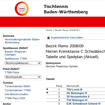
Home
>
Bezirk Rems 2008/09
>
Seminare
Ergebnishistorie freischalten ...
Veranstaltungskalender Baden-
Württemberg
Bezirk Rems 2008/09
Spielklassen 2026/27
Herren Kreisklasse C Schwäbis
Bundes-/Regional-/
Oberligen
Tabelle und Spielplan (Aktuell)
Spielklassen TTBW
Spielsystem
Sechser-Paarkreuz-System
Pokal 2026/27
TTBW Pokal
Tabelle
Turniere
Rang
Mannschaft
Turnierkalender BaWü
1
TSV Lorch III
Turnierkalender TTBW
2
SG Bettringen IV
mini-Meisterschaften
3
SV Hussenhofen II
TTBW Race 2026
4
TSV Böbingen IV
5
DJK Schwäbisch Gmünd IV
Archiv