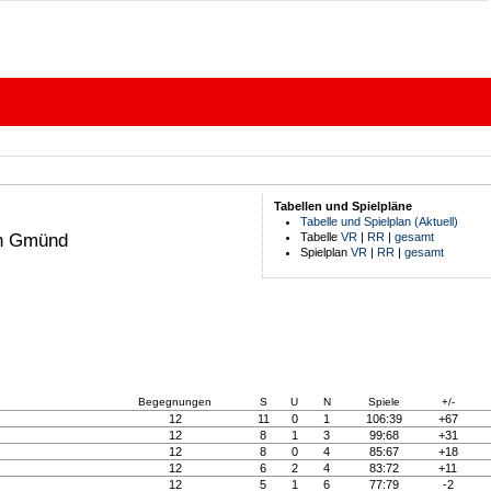
Tabellen und Spielpläne
Tabelle und Spielplan (Aktuell)
ch Gmünd
Tabelle
VR
|
RR
|
gesamt
Spielplan
VR
|
RR
|
gesamt
Begegnungen
S
U
N
Spiele
+/-
12
11
0
1
106:39
+67
12
8
1
3
99:68
+31
12
8
0
4
85:67
+18
12
6
2
4
83:72
+11
12
5
1
6
77:79
-2