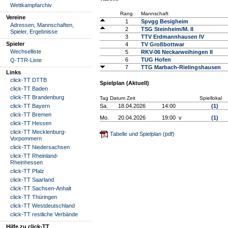
Wettkampfarchiv
Rang
Mannschaft
Vereine
1
Spvgg Besigheim
Adressen, Mannschaften,
2
TSG Steinheim/M. II
Spieler, Ergebnisse
3
TTV Erdmannhausen IV
Spieler
4
TV Großbottwar
Wechselliste
5
RKV-06 Neckarweihingen II
6
TUG Hofen
Q-TTR-Liste
7
TTG Marbach-Rielingshausen
Links
click-TT DTTB
Spielplan (Aktuell)
click-TT Baden
click-TT Brandenburg
Tag Datum Zeit
Spiellokal
click-TT Bayern
Sa.
18.04.2026
14:00
(1)
click-TT Bremen
Mo.
20.04.2026
19:00 v
(1)
click-TT Hessen
click-TT Mecklenburg-
Tabelle und Spielplan (pdf)
Vorpommern
click-TT Niedersachsen
click-TT Rheinland-
Rheinhessen
click-TT Pfalz
click-TT Saarland
click-TT Sachsen-Anhalt
click-TT Thüringen
click-TT Westdeutschland
click-TT restliche Verbände
Hilfe zu click-TT