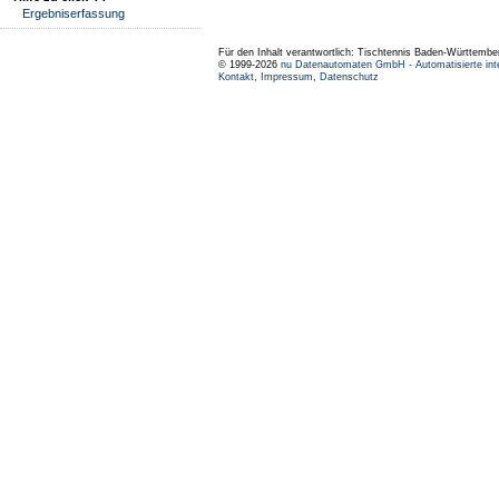
Ergebniserfassung
Für den Inhalt verantwortlich: Tischtennis Baden-Württembe
© 1999-2026
nu Datenautomaten GmbH - Automatisierte int
Kontakt
,
Impressum
,
Datenschutz