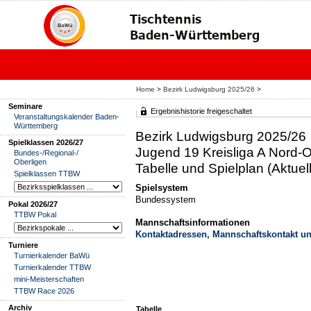
Home
>
Bezirk Ludwigsburg 2025/26
>
Seminare
Ergebnishistorie freigeschaltet
Veranstaltungskalender Baden-
Württemberg
Bezirk Ludwigsburg 2025/26
Spielklassen 2026/27
Jugend 19 Kreisliga A Nord-O
Bundes-/Regional-/
Oberligen
Tabelle und Spielplan (Aktuell
Spielklassen TTBW
Spielsystem
Bundessystem
Pokal 2026/27
TTBW Pokal
Mannschaftsinformationen
Kontaktadressen, Mannschaftskontakt un
Turniere
Turnierkalender BaWü
Turnierkalender TTBW
mini-Meisterschaften
TTBW Race 2026
Archiv
Tabelle