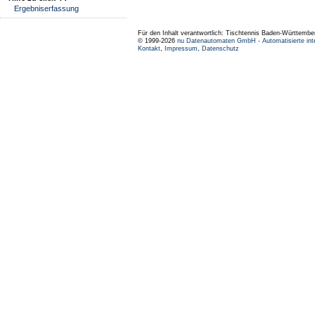
Ergebniserfassung
Für den Inhalt verantwortlich: Tischtennis Baden-Württembe
© 1999-2026
nu Datenautomaten GmbH - Automatisierte int
Kontakt
,
Impressum
,
Datenschutz