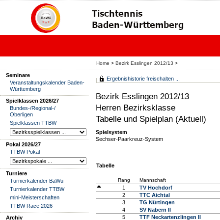
Home
>
Bezirk Esslingen 2012/13
>
Seminare
Ergebnishistorie freischalten ...
Veranstaltungskalender Baden-
Württemberg
Bezirk Esslingen 2012/13
Spielklassen 2026/27
Herren Bezirksklasse
Bundes-/Regional-/
Oberligen
Tabelle und Spielplan (Aktuell)
Spielklassen TTBW
Spielsystem
Sechser-Paarkreuz-System
Pokal 2026/27
TTBW Pokal
Tabelle
Turniere
Rang
Mannschaft
Turnierkalender BaWü
1
TV Hochdorf
Turnierkalender TTBW
2
TTC Aichtal
mini-Meisterschaften
3
TG Nürtingen
TTBW Race 2026
4
SV Nabern II
5
TTF Neckartenzlingen II
Archiv