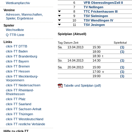
6
VFB Oberesslingen/Zell II
Wettkampfarchiv
7
TV Nellingen
Vereine
8
TTC Frickenhausen III
Adressen, Mannschaften,
9
TSV Sielmingen
Spieler, Ergebnisse
10
TSV Wendlingen IV
11
TSV Jesingen
Spieler
Wechselliste
Spielplan (Aktuell)
Q-TTR-Liste
Links
Tag Datum Zeit
Spiellokal
click-TT DTTB
Sa.
13.04.2013
15:30
(1)
click-TT Baden
18:00
(1)
18:30 t
click-TT Brandenburg
So.
14.04.2013
14:30
(1)
click-TT Bayern
click-TT Bremen
Sa.
20.04.2013
15:00
(1)
click-TT Hessen
17:00 v
(1)
19:00
(1)
click-TT Mecklenburg-
Vorpommern
click-TT Niedersachsen
Tabelle und Spielplan (pdf)
click-TT Rheinland-
Rheinhessen
click-TT Pfalz
click-TT Saarland
click-TT Sachsen-Anhalt
click-TT Thüringen
click-TT Westdeutschland
click-TT restliche Verbände
Hilfe zu click-TT