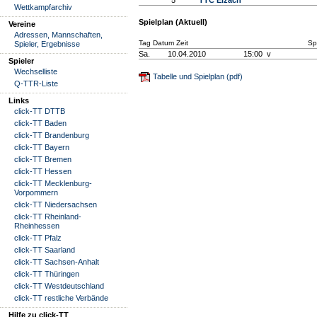
5
TTC Elzach
Wettkampfarchiv
Spielplan (Aktuell)
Vereine
Adressen, Mannschaften,
Tag Datum Zeit
Sp
Spieler, Ergebnisse
Sa.
10.04.2010
15:00 v
Spieler
Wechselliste
Tabelle und Spielplan (pdf)
Q-TTR-Liste
Links
click-TT DTTB
click-TT Baden
click-TT Brandenburg
click-TT Bayern
click-TT Bremen
click-TT Hessen
click-TT Mecklenburg-
Vorpommern
click-TT Niedersachsen
click-TT Rheinland-
Rheinhessen
click-TT Pfalz
click-TT Saarland
click-TT Sachsen-Anhalt
click-TT Thüringen
click-TT Westdeutschland
click-TT restliche Verbände
Hilfe zu click-TT