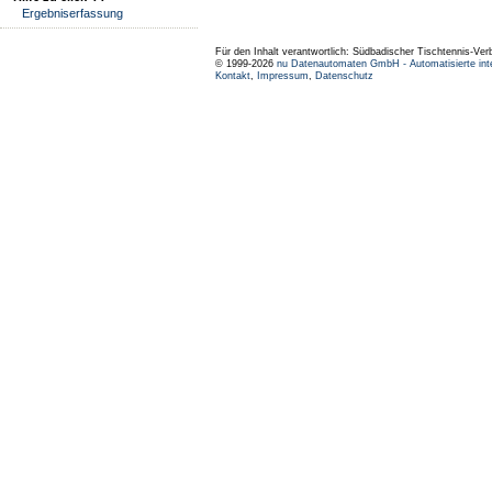
Ergebniserfassung
Für den Inhalt verantwortlich: Südbadischer Tischtennis-Ver
© 1999-2026
nu Datenautomaten GmbH - Automatisierte int
Kontakt
,
Impressum
,
Datenschutz