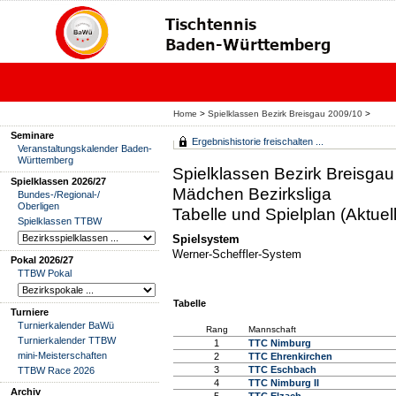
Home
>
Spielklassen Bezirk Breisgau 2009/10
>
Seminare
Ergebnishistorie freischalten ...
Veranstaltungskalender Baden-
Württemberg
Spielklassen Bezirk Breisga
Spielklassen 2026/27
Mädchen Bezirksliga
Bundes-/Regional-/
Oberligen
Tabelle und Spielplan (Aktuell
Spielklassen TTBW
Spielsystem
Werner-Scheffler-System
Pokal 2026/27
TTBW Pokal
Tabelle
Turniere
Turnierkalender BaWü
Rang
Mannschaft
Turnierkalender TTBW
1
TTC Nimburg
mini-Meisterschaften
2
TTC Ehrenkirchen
3
TTC Eschbach
TTBW Race 2026
4
TTC Nimburg II
Archiv