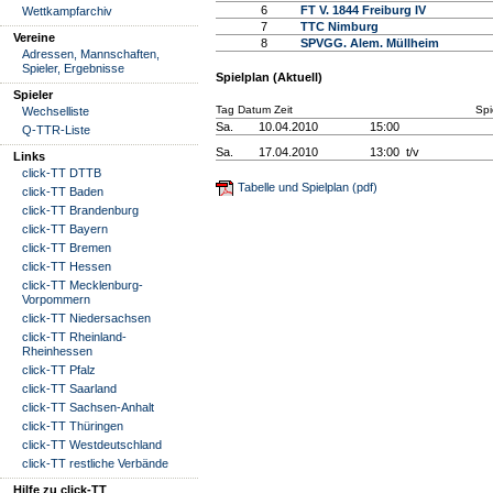
6
FT V. 1844 Freiburg IV
Wettkampfarchiv
7
TTC Nimburg
Vereine
8
SPVGG. Alem. Müllheim
Adressen, Mannschaften,
Spieler, Ergebnisse
Spielplan (Aktuell)
Spieler
Tag Datum Zeit
Spi
Wechselliste
Sa.
10.04.2010
15:00
Q-TTR-Liste
Sa.
17.04.2010
13:00 t/v
Links
click-TT DTTB
Tabelle und Spielplan (pdf)
click-TT Baden
click-TT Brandenburg
click-TT Bayern
click-TT Bremen
click-TT Hessen
click-TT Mecklenburg-
Vorpommern
click-TT Niedersachsen
click-TT Rheinland-
Rheinhessen
click-TT Pfalz
click-TT Saarland
click-TT Sachsen-Anhalt
click-TT Thüringen
click-TT Westdeutschland
click-TT restliche Verbände
Hilfe zu click-TT