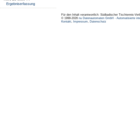
Ergebniserfassung
Für den Inhalt verantwortlich: Südbadischer Tischtennis-Ver
© 1999-2026
nu Datenautomaten GmbH - Automatisierte int
Kontakt
,
Impressum
,
Datenschutz