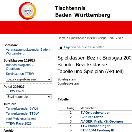
Home
>
Spielklassen Bezirk Breisgau 2009/10
>
Seminare
Ergebnishistorie freischalten ...
Veranstaltungskalender Baden-
Württemberg
Spielklassen Bezirk Breisgau 200
Spielklassen 2026/27
Schüler Bezirksklasse
Bundes-/Regional-/
Oberligen
Tabelle und Spielplan (Aktuell)
Spielklassen TTBW
Spielsystem
Bundessystem
Pokal 2026/27
TTBW Pokal
Tabelle
Turniere
Rang
Mannschaft
Turnierkalender BaWü
1
SV Ottoschwanden
Turnierkalender TTBW
2
SV Kirchzarten
mini-Meisterschaften
3
AV GER. Freib. -St.Georgen
TTBW Race 2026
4
TTC Emmendingen
5
FT V. 1844 Freiburg III
Archiv