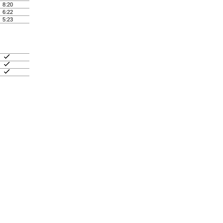
8:20
6:22
5:23