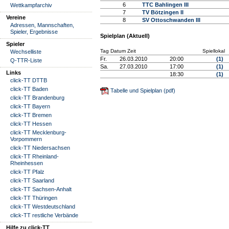
6
TTC Bahlingen III
Wettkampfarchiv
7
TV Bötzingen II
Vereine
8
SV Ottoschwanden III
Adressen, Mannschaften,
Spieler, Ergebnisse
Spielplan (Aktuell)
Spieler
Tag Datum Zeit
Spiellokal
Wechselliste
Fr.
26.03.2010
20:00
(1)
Q-TTR-Liste
Sa.
27.03.2010
17:00
(1)
Links
18:30
(1)
click-TT DTTB
click-TT Baden
Tabelle und Spielplan (pdf)
click-TT Brandenburg
click-TT Bayern
click-TT Bremen
click-TT Hessen
click-TT Mecklenburg-
Vorpommern
click-TT Niedersachsen
click-TT Rheinland-
Rheinhessen
click-TT Pfalz
click-TT Saarland
click-TT Sachsen-Anhalt
click-TT Thüringen
click-TT Westdeutschland
click-TT restliche Verbände
Hilfe zu click-TT