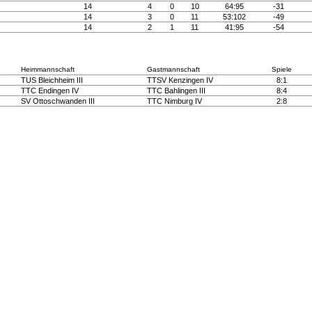
14
4
0
10
64:95
-31
14
3
0
11
53:102
-49
14
2
1
11
41:95
-54
Heimmannschaft
Gastmannschaft
Spiele
TUS Bleichheim III
TTSV Kenzingen IV
8:1
TTC Endingen IV
TTC Bahlingen III
8:4
SV Ottoschwanden III
TTC Nimburg IV
2:8