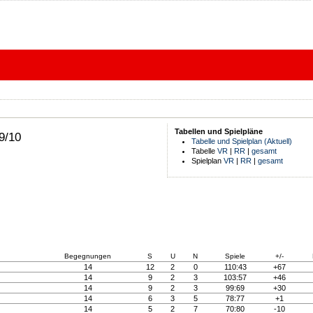
Tabellen und Spielpläne
9/10
Tabelle und Spielplan (Aktuell)
Tabelle
VR
|
RR
|
gesamt
Spielplan
VR
|
RR
|
gesamt
Begegnungen
S
U
N
Spiele
+/-
14
12
2
0
110:43
+67
14
9
2
3
103:57
+46
14
9
2
3
99:69
+30
14
6
3
5
78:77
+1
14
5
2
7
70:80
-10