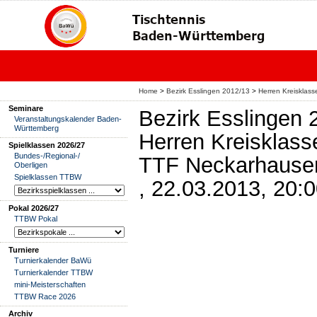
Home
>
Bezirk Esslingen 2012/13
>
Herren Kreisklass
Seminare
Bezirk Esslingen 
Veranstaltungskalender Baden-
Württemberg
Herren Kreisklass
Spielklassen 2026/27
Bundes-/Regional-/
TTF Neckarhausen 
Oberligen
Spielklassen TTBW
, 22.03.2013, 20:
Pokal 2026/27
TTBW Pokal
Turniere
Turnierkalender BaWü
Turnierkalender TTBW
mini-Meisterschaften
TTBW Race 2026
Archiv