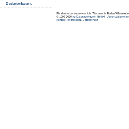
Ergebniserfassung
Für den Inhalt verantwortlich: Tischtennis Baden-Württembe
© 1999-2026
nu Datenautomaten GmbH - Automatisierte int
Kontakt
,
Impressum
,
Datenschutz