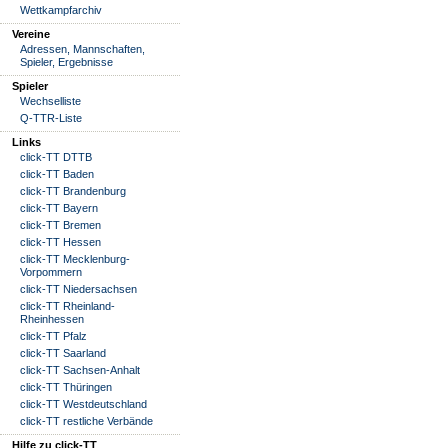
Wettkampfarchiv
Vereine
Adressen, Mannschaften,
Spieler, Ergebnisse
Spieler
Wechselliste
Q-TTR-Liste
Links
click-TT DTTB
click-TT Baden
click-TT Brandenburg
click-TT Bayern
click-TT Bremen
click-TT Hessen
click-TT Mecklenburg-
Vorpommern
click-TT Niedersachsen
click-TT Rheinland-
Rheinhessen
click-TT Pfalz
click-TT Saarland
click-TT Sachsen-Anhalt
click-TT Thüringen
click-TT Westdeutschland
click-TT restliche Verbände
Hilfe zu click-TT